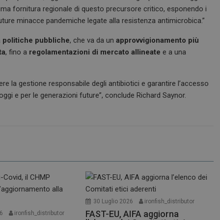
tima fornitura regionale di questo precursore critico, esponendo i
future minacce pandemiche legate alla resistenza antimicrobica.”
 politiche pubbliche
, che va da un
approvvigionamento più
ta
, fino a
regolamentazioni di mercato allineate
e a una
e la gestione responsabile degli antibiotici e garantire l’accesso
 oggi e per le generazioni future”, conclude Richard Saynor.
30 Luglio 2026
ironfish_distributor
FAST-EU, AIFA aggiorna
26
ironfish_distributor