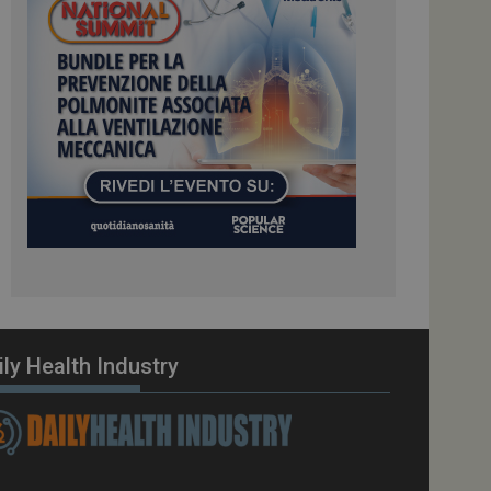
ome piattaforma di
el carico, questo
una sessione di
e gestite dallo
te sul linguaggio
erico utilizzato per
tente. Normalmente è
 il modo in cui
er il sito, ma un
di accesso per un
cazione per
 visitatore.
i Web eseguiti sulla
e utilizzato per il
i che le richieste
stradate allo stesso
ily Health Industry
zione.
gle Analytics per
azione per abilitare