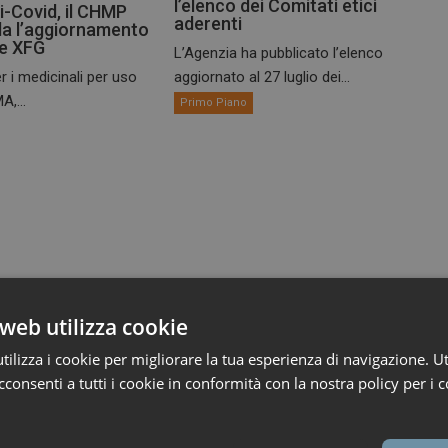
l’elenco dei Comitati etici
i-Covid, il CHMP
aderenti
a l’aggiornamento
te XFG
L’Agenzia ha pubblicato l’elenco
r i medicinali per uso
aggiornato al 27 luglio dei...
A,...
Primo Piano
web utilizza cookie
ilizza i cookie per migliorare la tua esperienza di navigazione. Ut
consenti a tutti i cookie in conformità con la nostra policy per i c