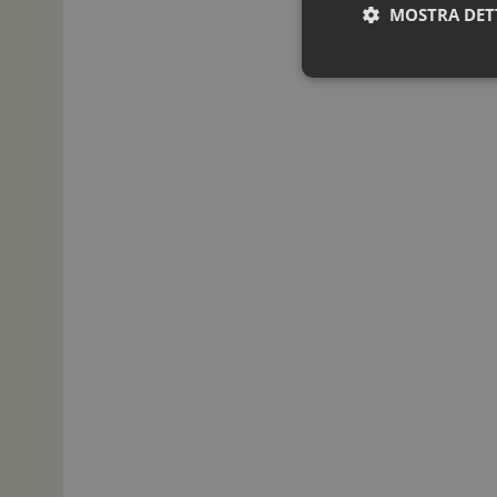
MOSTRA DET
I cookie necessari con
e l'accesso alle aree 
NOME
_ga