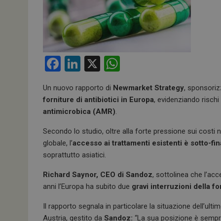
F
Li
X
W
a
n
h
Un nuovo rapporto di
Newmarket Strategy
, sponsori
ce
ke
at
forniture di antibiotici in Europa
, evidenziando rischi 
b
dI
s
antimicrobica (AMR)
.
o
n
A
Secondo lo studio, oltre alla forte pressione sui costi 
o
p
globale, l’
accesso ai trattamenti esistenti è sotto-fi
k
p
soprattutto asiatici.
Richard Saynor, CEO di Sandoz
, sottolinea che l’acce
anni l’Europa ha subito due
gravi interruzioni della fo
Il rapporto segnala in particolare la situazione dell’ul
Austria, gestito da
Sandoz:
“La sua posizione è sempre 