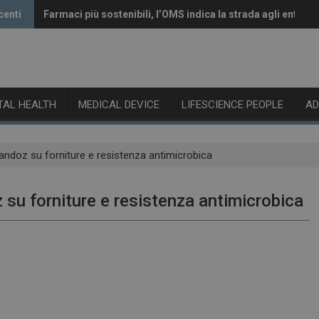
centi
Farmaci più sostenibili, l’OMS indica la strada agli enti reg
Vaccini anti-Covid, il CHMP raccomanda l’aggiornamento 
ITAL HEALTH
MEDICAL DEVICE
LIFESCIENCE PEOPLE
A
 Sandoz su forniture e resistenza antimicrobica
z su forniture e resistenza antimicrobica