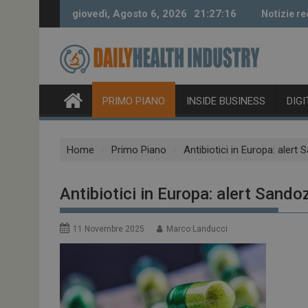
Skip
giovedì, Agosto 6, 2026
21:27:17
Notizie re
to
content
PRIMO PIANO
INSIDE BUSINESS
DIG
Home
Primo Piano
Antibiotici in Europa: alert
Antibiotici in Europa: alert Sando
11 Novembre 2025
Marco Landucci