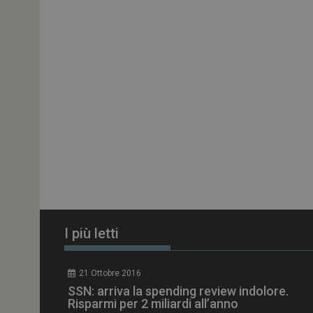
ARRAffinitySameSit
PHPSESSID
tracking-sites-
ironfish-session-id
ARRAffinity
I più letti
_ga_Z2VT792F98
21 Ottobre 2016
tracking-sites-
SSN: arriva la spending review indolore.
ironfish-tracking-
enable
Risparmi per 2 miliardi all’anno