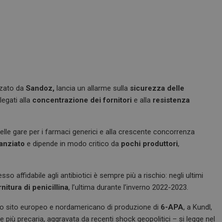
zzato da
Sandoz,
lancia un allarme sulla
sicurezza delle
legati alla
concentrazione dei fornitori
e alla
resistenza
nelle gare per i farmaci generici e alla crescente concorrenza
nanziato
e dipende in modo critico da
pochi produttori
,
sso affidabile agli antibiotici è sempre più a rischio: negli ultimi
rnitura di penicillina
, l’ultima durante l’inverno 2022-2023.
timo sito europeo e nordamericano di produzione di
6-APA
, a Kundl,
più precaria, aggravata da recenti shock geopolitici – si legge nel