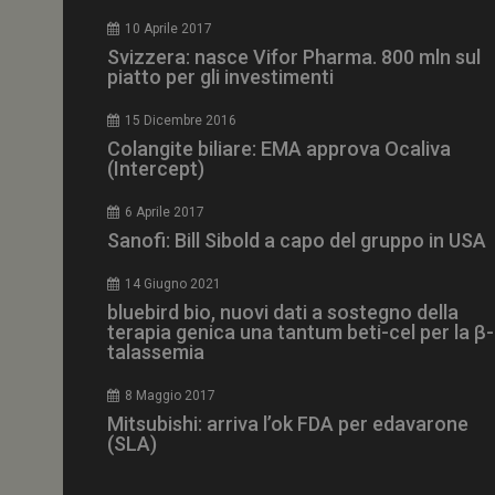
CookieScriptConse
10 Aprile 2017
Svizzera: nasce Vifor Pharma. 800 mln sul
piatto per gli investimenti
15 Dicembre 2016
NOME
Colangite biliare: EMA approva Ocaliva
(Intercept)
__Secure-ROLLOU
6 Aprile 2017
Sanofi: Bill Sibold a capo del gruppo in USA
tracking-sites-ironf
tracking-named-en
14 Giugno 2021
__Secure-YNID
bluebird bio, nuovi dati a sostegno della
terapia genica una tantum beti-cel per la β-
talassemia
8 Maggio 2017
VISITOR_PRIVACY_
Mitsubishi: arriva l’ok FDA per edavarone
(SLA)