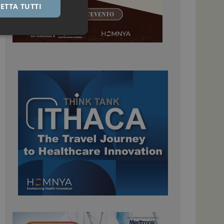
ETTA TUTTI
igazione sulle pagine
kie.
 Google Universal
nificativo del
tilizzato da Google.
stinguere utenti
o in modo casuale
uso in ogni richiesta
colare i dati di
apporti di analisi dei