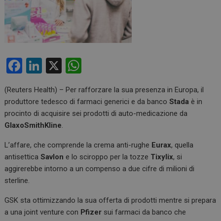
F
Li
X
W
a
n
h
(Reuters Health) – Per rafforzare la sua presenza in Europa, il
ce
ke
at
produttore tedesco di farmaci generici e da banco
Stada
è in
b
dI
s
procinto di acquisire sei prodotti di auto-medicazione da
o
n
A
GlaxoSmithKline
.
o
p
L’affare, che comprende la crema anti-rughe
Eurax
, quella
k
p
antisettica
Savlon
e lo sciroppo per la tozze
Tixylix
, si
aggirerebbe intorno a un compenso a due cifre di milioni di
sterline.
GSK sta ottimizzando la sua offerta di prodotti mentre si prepara
a una joint venture con
Pfizer
sui farmaci da banco che