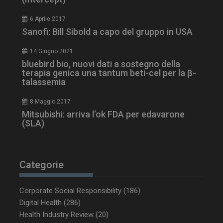
6 Aprile 2017
Sanofi: Bill Sibold a capo del gruppo in USA
tracking-sites-
www.dailyhealthindustry.it
4
14 Giugno 2021
ironfish-session-id
settimane
2 giorni
bluebird bio, nuovi dati a sostegno della
terapia genica una tantum beti-cel per la β-
talassemia
ARRAffinity
Sessione
Microsoft Corporation
8 Maggio 2017
.www.dailyhealthindustry.it
Mitsubishi: arriva l’ok FDA per edavarone
(SLA)
Categorie
Corporate Social Responsibility
(186)
Digital Health
(286)
Health Industry Review
(20)