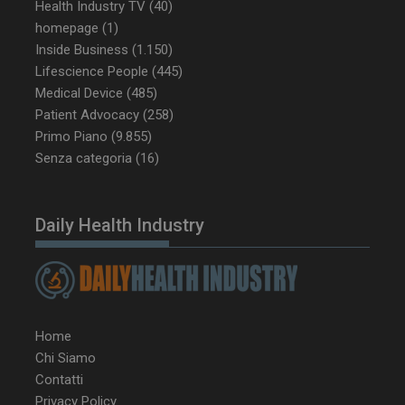
Health Industry TV
(40)
homepage
(1)
_ga_Z2VT792F98
.dailyhealthindustry.it
1 anno 1
Inside Business
(1.150)
mese
Lifescience People
(445)
Medical Device
(485)
Patient Advocacy
(258)
Primo Piano
(9.855)
tracking-sites-
www.dailyhealthindustry.it
4
Senza categoria
(16)
ironfish-tracking-
settimane
enable
2 giorni
Daily Health Industry
CookieScriptConsent
5 mesi 3
CookieScript
settimane
www.dailyhealthindustry.it
Home
Chi Siamo
Contatti
Privacy Policy