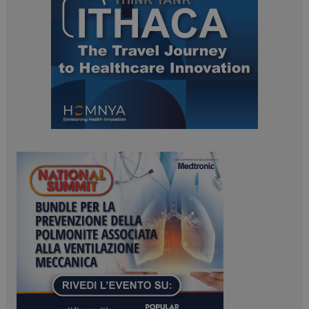
ARRAffinitySameSite
Sessione
Microsoft Corporation
.www.dailyhealthindustry.it