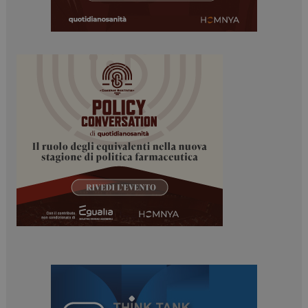
Necessari
Marketing
I cookie necessari contribuiscono a rendere fruibile il
sito web abilitandone funzionalità di base quali la
navigazione sulle pagine e l'accesso alle aree
protette del sito. Il sito web non è in grado di
funzionare correttamente senza questi cookie.
NOME
FORNITORE / DOMINIO
SCADENZA
_ga
1 anno 1
Google LLC
mese
.dailyhealthindustry.it