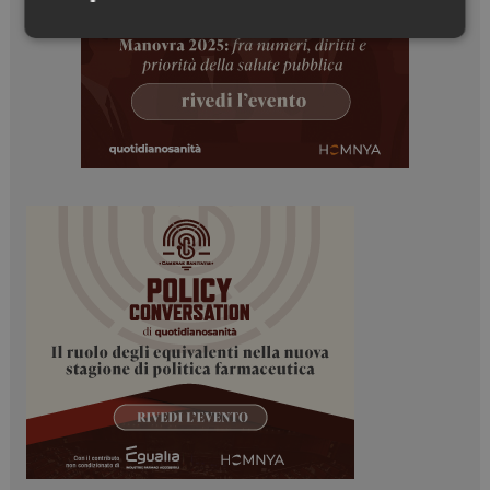
Necessari
Marketing
Necessari
Marketing
I cookie necessari contribuiscono a rendere fruibile il
sito web abilitandone funzionalità di base quali la
navigazione sulle pagine e l'accesso alle aree
protette del sito. Il sito web non è in grado di
funzionare correttamente senza questi cookie.
NOME
FORNITORE / DOMINIO
SCADENZA
_ga
1 anno 1
Google LLC
mese
.dailyhealthindustry.it