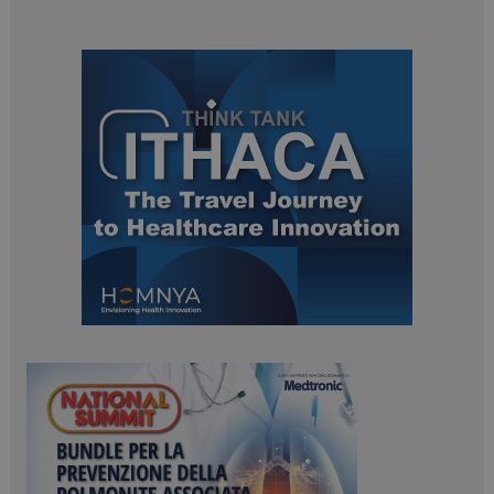
ARRAffinitySameSite
Sessione
Microsoft Corporation
.www.dailyhealthindustry.it