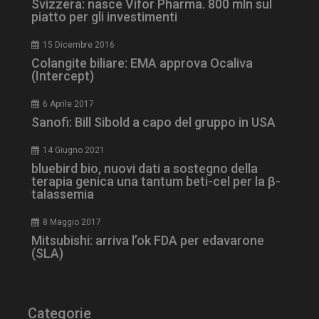
Svizzera: nasce Vifor Pharma. 800 mln sul
piatto per gli investimenti
15 Dicembre 2016
Colangite biliare: EMA approva Ocaliva
(Intercept)
tracking-sites-
www.dailyhealthindustry.it
4
6 Aprile 2017
ironfish-session-id
settimane
Sanofi: Bill Sibold a capo del gruppo in USA
2 giorni
14 Giugno 2021
bluebird bio, nuovi dati a sostegno della
terapia genica una tantum beti-cel per la β-
ARRAffinity
Sessione
Microsoft Corporation
talassemia
.www.dailyhealthindustry.it
8 Maggio 2017
Mitsubishi: arriva l’ok FDA per edavarone
(SLA)
Categorie