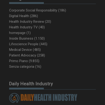
Corporate Social Responsibility
(186)
Digital Health
(286)
Health Industry Review
(20)
_ga_Z2VT792F98
.dailyhealthindustry.it
1 anno 1
Health Industry TV
(40)
mese
homepage
(1)
Inside Business
(1.150)
Lifescience People
(445)
Medical Device
(485)
tracking-sites-
www.dailyhealthindustry.it
4
ironfish-tracking-
settimane
Patient Advocacy
(258)
enable
2 giorni
Primo Piano
(9.855)
Senza categoria
(16)
CookieScriptConsent
5 mesi 3
CookieScript
settimane
www.dailyhealthindustry.it
Daily Health Industry