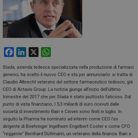
F
Li
X
W
a
n
h
Stada, azienda tedesca specializzata nella produzione di farmaci
ce
ke
at
generici, ha scelto il nuovo CEO e sta per annunciarlo: si tratta di
b
dI
s
Claudio Albrecht veterano del settore farmaceutico tedesco, già
o
n
A
CEO di Actavis Group. La notizia giunge all’inizio dell’ultimo
trimestre del 2017 che per Stada è stato piuttosto faticoso. Dal
o
p
punto di vista finanziario, I 5,3 miliardi di euro ricevuti dalle
k
p
società di investimento Bain e Cinven sono finiti in luglio. In
seguito la Pharma ha nominato ad interim come CEO l’ex
dirigente di Boehringer Ingelheim Engelbert Coster e come CFO
“reggente” Bernhard Düttmann, un veterano della finanza. Bain e