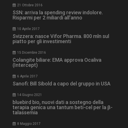
2 giorni
21 Ottobre 2016
SSN: arriva la spending review indolore.
Risparmi per 2 miliardi all’anno
ARRAffinity
Sessione
Microsoft Corporation
10 Aprile 2017
.www.dailyhealthindustry.it
Svizzera: nasce Vifor Pharma. 800 mln sul
piatto per gli investimenti
15 Dicembre 2016
Colangite biliare: EMA approva Ocaliva
(Intercept)
6 Aprile 2017
Sanofi: Bill Sibold a capo del gruppo in USA
14 Giugno 2021
bluebird bio, nuovi dati a sostegno della
terapia genica una tantum beti-cel per la β-
_ga_Z2VT792F98
.dailyhealthindustry.it
1 anno 1
talassemia
mese
8 Maggio 2017