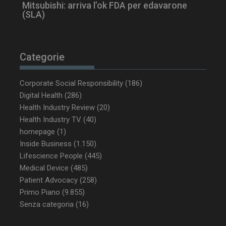
Mitsubishi: arriva l’ok FDA per edavarone
(SLA)
tracking-sites-
www.dailyhealthindustry.it
4
ironfish-tracking-
settimane
enable
2 giorni
Categorie
Corporate Social Responsibility
(186)
CookieScriptConsent
5 mesi 3
CookieScript
settimane
www.dailyhealthindustry.it
Digital Health
(286)
Health Industry Review
(20)
Health Industry TV
(40)
homepage
(1)
Inside Business
(1.150)
Lifescience People
(445)
Medical Device
(485)
Patient Advocacy
(258)
Primo Piano
(9.855)
Senza categoria
(16)