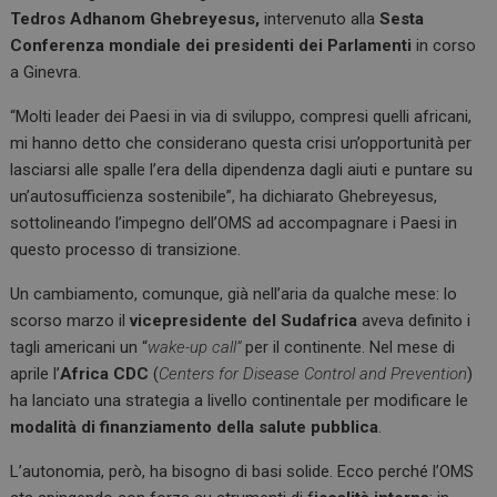
k
p
Tedros Adhanom Ghebreyesus,
intervenuto alla
Sesta
Conferenza mondiale dei presidenti dei Parlamenti
in corso
a Ginevra.
“Molti leader dei Paesi in via di sviluppo, compresi quelli africani,
mi hanno detto che considerano questa crisi un’opportunità per
lasciarsi alle spalle l’era della dipendenza dagli aiuti e puntare su
un’autosufficienza sostenibile”, ha dichiarato Ghebreyesus,
sottolineando l’impegno dell’OMS ad accompagnare i Paesi in
questo processo di transizione.
Un cambiamento, comunque, già nell’aria da qualche mese: lo
scorso marzo il
vicepresidente del Sudafrica
aveva definito i
tagli americani un “
wake-up call”
per il continente. Nel mese di
aprile l’
Africa CDC
(
Centers for Disease Control and Prevention
)
ha lanciato una strategia a livello continentale per modificare le
modalità di finanziamento della salute pubblica
.
L’autonomia, però, ha bisogno di basi solide. Ecco perché l’OMS