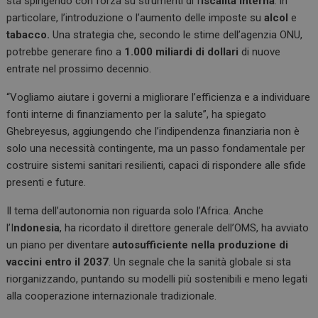
sta spingendo con forza su strumenti di f
iscalità interna
: in
particolare, l’introduzione o l’aumento delle imposte su
alcol
e
tabacco.
Una strategia che, secondo le stime dell’agenzia ONU,
potrebbe generare fino a
1.000 miliardi di dollari
di nuove
entrate nel prossimo decennio.
“Vogliamo aiutare i governi a migliorare l’efficienza e a individuare
fonti interne di finanziamento per la salute”, ha spiegato
Ghebreyesus, aggiungendo che l’indipendenza finanziaria non è
solo una necessità contingente, ma un passo fondamentale per
costruire sistemi sanitari resilienti, capaci di rispondere alle sfide
presenti e future.
Il tema dell’autonomia non riguarda solo l’Africa. Anche
l’I
ndonesia
, ha ricordato il direttore generale dell’OMS, ha avviato
un piano per diventare
autosufficiente nella produzione di
vaccini entro il 2037
. Un segnale che la sanità globale si sta
riorganizzando, puntando su modelli più sostenibili e meno legati
alla cooperazione internazionale tradizionale.