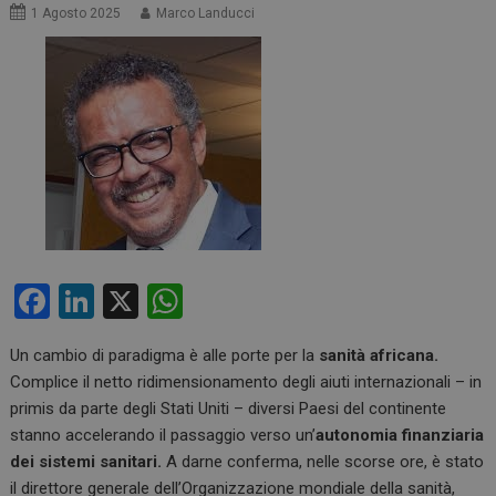
1 Agosto 2025
Marco Landucci
F
Li
X
W
a
n
h
Un cambio di paradigma è alle porte per la
sanità africana.
ce
ke
at
Complice il netto ridimensionamento degli aiuti internazionali – in
b
dI
s
primis da parte degli Stati Uniti – diversi Paesi del continente
o
n
A
stanno accelerando il passaggio verso un’
autonomia finanziaria
dei sistemi sanitari.
A darne conferma, nelle scorse ore, è stato
o
p
il direttore generale dell’Organizzazione mondiale della sanità,