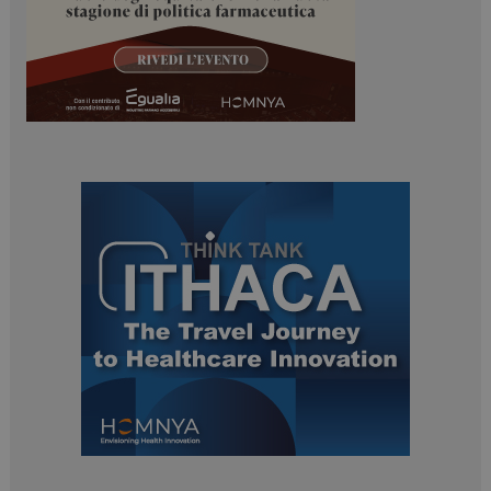
ARRAffinitySameSite
Sessione
Microsoft Corporation
.www.dailyhealthindustry.it