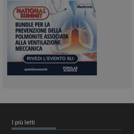
PHPSESSID
Sessione
PHP.net
www.dailyhealthindustry.it
I più letti
tracking-sites-
www.dailyhealthindustry.it
4
ironfish-session-id
settimane