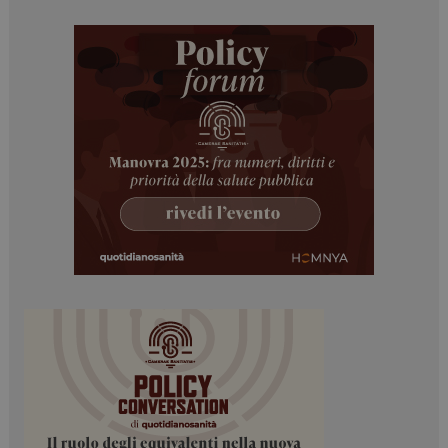
Necessari
Marketing
I cookie necessari contribuiscono a rendere fruibile il
sito web abilitandone funzionalità di base quali la
navigazione sulle pagine e l'accesso alle aree
protette del sito. Il sito web non è in grado di
funzionare correttamente senza questi cookie.
NOME
FORNITORE / DOMINIO
SCADENZA
_ga
1 anno 1
Google LLC
mese
.dailyhealthindustry.it