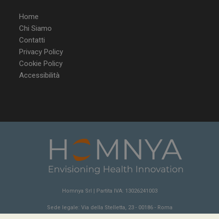
Home
Chi Siamo
Contatti
Privacy Policy
Cookie Policy
Accessibilità
NOME
FORNITORE / DOMINIO
SCA
__Secure-ROLLOUT_TOKEN
.youtube.com
5 m
sett
tracking-sites-ironfish-
www.dailyhealthindustry.it
tracking-named-enable
sett
Homnya Srl | Partita IVA: 13026241003
2 g
Sede legale: Via della Stelletta, 23 - 00186 - Roma
Sede operativa: Via della Stelletta, 23 - 00186 - Roma