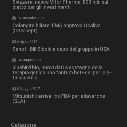
Svizzera: nasce Vifor Pharma. 800 mln sul
piatto per gli investimenti
15 Dicembre 2016
Colangite biliare: EMA approva Ocaliva
tracking-sites-
www.dailyhealthindustry.it
4
(Intercept)
ironfish-session-id
settimane
2 giorni
6 Aprile 2017
Sanofi: Bill Sibold a capo del gruppo in USA
ARRAffinity
Sessione
Microsoft Corporation
14 Giugno 2021
.www.dailyhealthindustry.it
bluebird bio, nuovi dati a sostegno della
terapia genica una tantum beti-cel per la β-
talassemia
8 Maggio 2017
Mitsubishi: arriva l’ok FDA per edavarone
(SLA)
Categorie