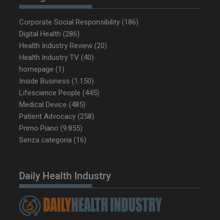
Corporate Social Responsibility
(186)
_ga_Z2VT792F98
.dailyhealthindustry.it
1 anno 1
Digital Health
(286)
mese
Health Industry Review
(20)
Health Industry TV
(40)
homepage
(1)
Inside Business
(1.150)
tracking-sites-
www.dailyhealthindustry.it
4
ironfish-tracking-
settimane
Lifescience People
(445)
enable
2 giorni
Medical Device
(485)
Patient Advocacy
(258)
Primo Piano
(9.855)
CookieScriptConsent
5 mesi 3
CookieScript
Senza categoria
(16)
settimane
www.dailyhealthindustry.it
Daily Health Industry