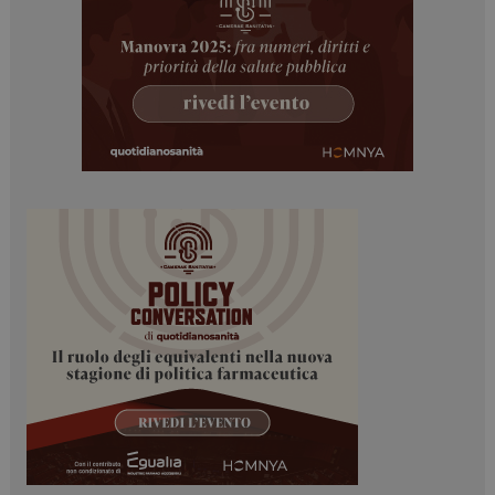
Necessari
Marketing
I cookie necessari contribuiscono a rendere fruibile il
sito web abilitandone funzionalità di base quali la
navigazione sulle pagine e l'accesso alle aree
protette del sito. Il sito web non è in grado di
funzionare correttamente senza questi cookie.
NOME
FORNITORE / DOMINIO
SCADENZA
_ga
1 anno 1
Google LLC
mese
.dailyhealthindustry.it