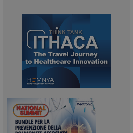
ARRAffinitySameSite
Sessione
Microsoft Corporation
.www.dailyhealthindustry.it