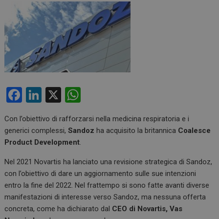
F
Li
X
W
a
n
h
Con l’obiettivo di rafforzarsi nella medicina respiratoria e i
ce
ke
at
generici complessi,
Sandoz
ha acquisito la britannica
Coalesce
b
dI
s
Product Development
.
o
n
A
Nel 2021 Novartis ha lanciato una revisione strategica di Sandoz,
o
p
con l’obiettivo di dare un aggiornamento sulle sue intenzioni
k
p
entro la fine del 2022. Nel frattempo si sono fatte avanti diverse
manifestazioni di interesse verso Sandoz, ma nessuna offerta
concreta, come ha dichiarato dal
CEO di Novartis, Vas