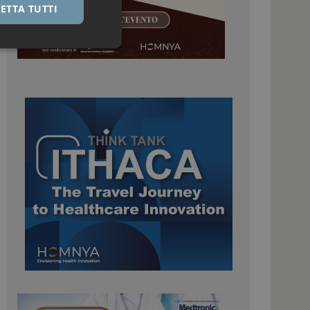
ETTA TUTTI
igazione sulle pagine
kie.
 Google Universal
nificativo del
tilizzato da Google.
stinguere utenti
o in modo casuale
uso in ogni richiesta
colare i dati di
apporti di analisi dei