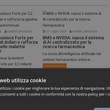
26
ironfish_distributor
21 Luglio 2026
ironfish_distributor
uisisce Forte per
BMS e NVIDIA: nasce il sistema
 di dollari e rafforza
di AI centralizzato per la
nelle malattie
ricerca farmaceutica
i
La corsa all’intelligenza artificiale nel
isce la biotech
settore farmaceutico entra in...
rte per 2,2 miliardi...
Inside Business
s
web utilizza cookie
ilizza i cookie per migliorare la tua esperienza di navigazione. Ut
consenti a tutti i cookie in conformità con la nostra policy per i c