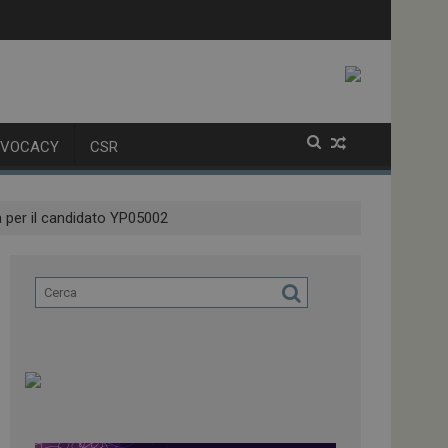
latori
la variante XFG
DVOCACY
CSR
ma per il candidato YP05002