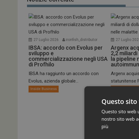
27 Luglio 2026
ironfish_distributor
27 Luglio 20
IBSA: accordo con Evolus per
Argenx acq
sviluppo e
2,2 miliardi
commercializzazione negli USA
la pipeline 
di Profhilo
autoimmun
IBSA ha raggiunto un accordo con
Argenx acquis
Evolus, azienda globale...
statunitense Fo
Inside Business
Inside Busines
Questo sito 
Questo sito web ut
nostro sito web ac
più