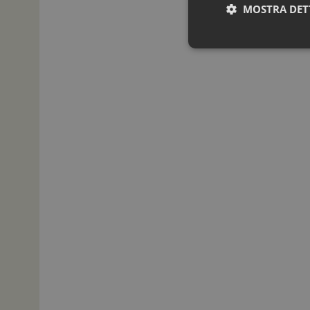
MOSTRA DET
I cookie necessari con
e l'accesso alle aree 
NOME
_ga