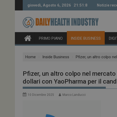
Skip
giovedì, Agosto 6, 2026
21:51:9
Notizie rec
to
content
PRIMO PIANO
INSIDE BUSINESS
DIG
Home
Inside Business
Pfizer, un altro colpo n
Pfizer, un altro colpo nel mercato
dollari con YaoPharma per il ca
10 Dicembre 2025
Marco Landucci