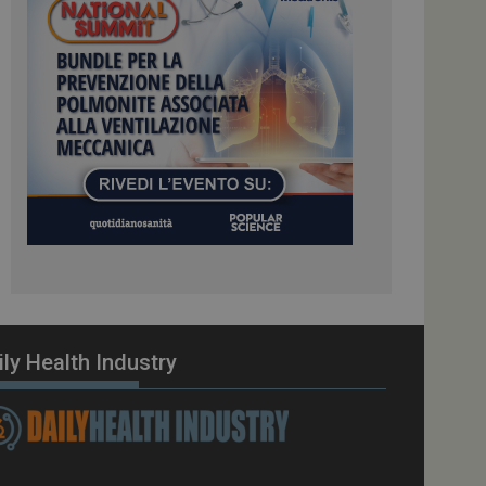
ome piattaforma di
el carico, questo
una sessione di
e gestite dallo
te sul linguaggio
erico utilizzato per
tente. Normalmente è
 il modo in cui
er il sito, ma un
di accesso per un
cazione per
 visitatore.
i Web eseguiti sulla
e utilizzato per il
i che le richieste
stradate allo stesso
ily Health Industry
zione.
gle Analytics per
azione per abilitare