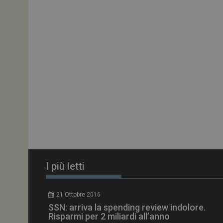
ARRAffinitySameSit
PHPSESSID
tracking-sites-
ironfish-session-id
ARRAffinity
I più letti
_ga_Z2VT792F98
21 Ottobre 2016
tracking-sites-
SSN: arriva la spending review indolore.
ironfish-tracking-
enable
Risparmi per 2 miliardi all’anno