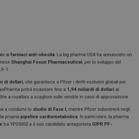
le ai
farmaci anti-obesità
. La big pharma USA ha annunciato un
cinese
Shanghai Fosun Pharmaceutical
, per lo sviluppo del
LP-1.
 di dollari
, che garantisce a Pfizer i diritti esclusivi globali per
 YaoPharma potrà incassare fino a
1,94 miliardi di dollari
al
tre a royalties a scaglioni sulle vendite in caso di approvazione.
ma a condurre lo
studio di Fase I,
mentre Pfizer subentrerà negli
lla propria
pipeline cardiometabolica
. In particolare, la pharma
e
tra YP05002 e il suo candidato antagonista
GIPR PF-