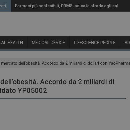
enti
Farmaci più sostenibili, l’OMS indica la strada agli enti rego
Vaccini anti-Covid, il CHMP raccomanda l’aggiornamento al
ITAL HEALTH
MEDICAL DEVICE
LIFESCIENCE PEOPLE
A
el mercato dell’obesità. Accordo da 2 miliardi di dollari con YaoPhar
 dell’obesità. Accordo da 2 miliardi di
ndidato YP05002