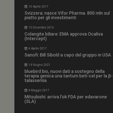
CookieScriptConse
10 Aprile 2017
Svizzera: nasce Vifor Pharma. 800 mln sul
piatto per gli investimenti
15 Dicembre 2016
NOME
Colangite biliare: EMA approva Ocaliva
(Intercept)
__Secure-ROLLOU
6 Aprile 2017
Sanofi: Bill Sibold a capo del gruppo in USA
tracking-sites-ironf
tracking-named-en
14 Giugno 2021
__Secure-YNID
bluebird bio, nuovi dati a sostegno della
terapia genica una tantum beti-cel per la β-
talassemia
8 Maggio 2017
VISITOR_PRIVACY_
Mitsubishi: arriva l’ok FDA per edavarone
(SLA)