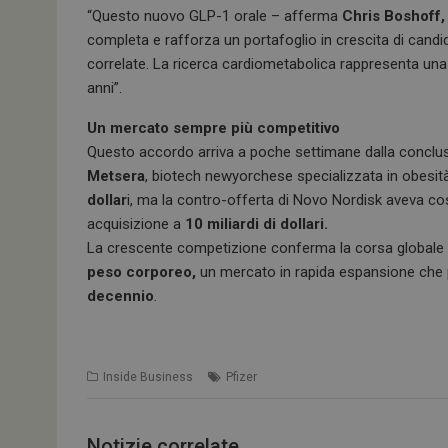
“Questo nuovo GLP-1 orale – afferma
Chris Boshoff, 
completa e rafforza un portafoglio in crescita di candida
correlate. La ricerca cardiometabolica rappresenta una p
anni”.
Un mercato sempre più competitivo
Questo accordo arriva a poche settimane dalla conclusio
Metsera
, biotech newyorchese specializzata in obesi
dollar
i, ma la contro-offerta di Novo Nordisk aveva cost
acquisizione a
10 miliardi di dollari.
La crescente competizione conferma la corsa globale
peso corporeo,
un mercato in rapida espansione che 
decennio
.
Inside Business
Pfizer
Notizie correlate