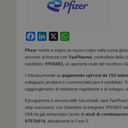
F
Li
X
W
a
n
h
Pfizer
mette a segno un nuovo colpo nella corsa globa
ce
ke
at
accordo di licenza con
YaoPharma
, controllata della 
b
dI
s
candidato
YP05002
, un agonista orale del recettore G
o
n
A
L’intesa prevede un
pagamento upfront da 150 milioni
o
p
sviluppare, produrre e commercializzare il candidato.
k
p
raggiungimento di milestone regolatorie e di sviluppo, ol
Il programma è ancora nelle fasi iniziali: sarà YaoPhar
step successivi, con l’obiettivo di integrare YP05002 ne
USA ha già annunciato l’avvio di
studi di combinazion
07976016
, attualmente in Fase II.