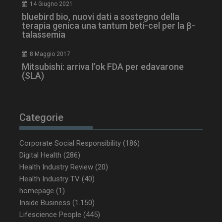
14 Giugno 2021
bluebird bio, nuovi dati a sostegno della
terapia genica una tantum beti-cel per la β-
talassemia
8 Maggio 2017
Mitsubishi: arriva l’ok FDA per edavarone
(SLA)
_ga_Z2VT792F98
.dailyhealthindustry.it
1 anno 1
Categorie
mese
Corporate Social Responsibility
(186)
Digital Health
(286)
Health Industry Review
(20)
tracking-sites-
www.dailyhealthindustry.it
4
ironfish-tracking-
settimane
Health Industry TV
(40)
enable
2 giorni
homepage
(1)
Inside Business
(1.150)
Lifescience People
(445)