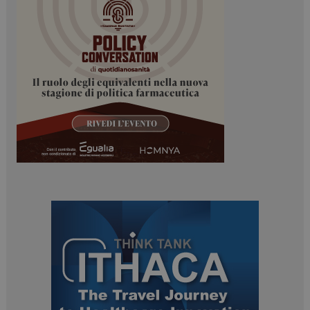
_ga
1 anno 1
Google LLC
mese
.dailyhealthindustry.it