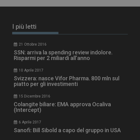
I più letti
21 Ottobre 2016
SSN: arriva la spending review indolore.
Risparmi per 2 miliardi all’anno
10 Aprile 2017
Svizzera: nasce Vifor Pharma. 800 mln sul
piatto per gli investimenti
tracking-sites-
www.dailyhealthindustry.it
4
ironfish-session-id
settimane
2 giorni
15 Dicembre 2016
Colangite biliare: EMA approva Ocaliva
(Intercept)
ARRAffinity
Sessione
Microsoft Corporation
6 Aprile 2017
.www.dailyhealthindustry.it
Sanofi: Bill Sibold a capo del gruppo in USA