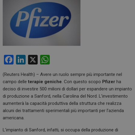
F
Li
X
W
a
n
h
(Reuters Health) – Avere un ruolo sempre più importante nel
ce
ke
at
campo delle
terapie geniche
. Con questo scopo
Pfizer
ha
b
dI
s
deciso di investire 500 milioni di dollari per espandere un impianto
o
n
A
di produzione a Sanford, nella Carolina del Nord. L’investimento
aumenterà la capacità produttiva della struttura che realizza
o
p
alcuni dei trattamenti sperimentali più importanti per l’azienda
k
p
americana.
L’impianto di Sanford, infatti, si occupa della produzione di