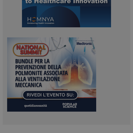
ARRAffinitySameSite
Sessione
Microsoft Corporation
.www.dailyhealthindustry.it
PHPSESSID
Sessione
PHP.net
www.dailyhealthindustry.it