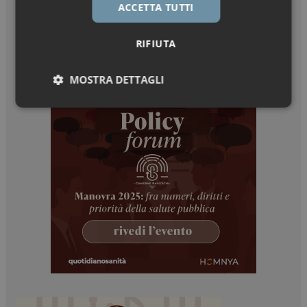
ACCETTA TUTTI
RIFIUTA
MOSTRA DETTAGLI
Necessari
Marketing
Necessari
Marketing
I cookie necessari contribuiscono a rendere fruibile il
sito web abilitandone funzionalità di base quali la
navigazione sulle pagine e l'accesso alle aree
protette del sito. Il sito web non è in grado di
funzionare correttamente senza questi cookie.
NOME
FORNITORE / DOMINIO
SCADENZA