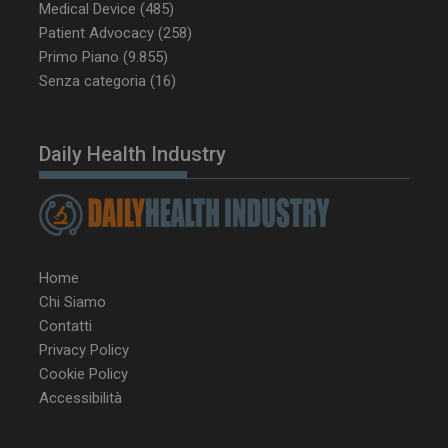
CookieScriptConsent
5 mesi 3
CookieScript
Medical Device
(485)
settimane
www.dailyhealthindustry.it
Patient Advocacy
(258)
Primo Piano
(9.855)
Senza categoria
(16)
Daily Health Industry
Home
Chi Siamo
Contatti
Privacy Policy
NOME
FORNITORE / DOMINIO
SCA
Cookie Policy
Accessibilità
__Secure-ROLLOUT_TOKEN
.youtube.com
5 m
sett