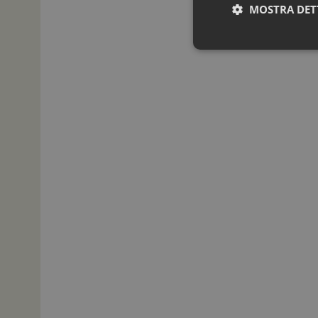
MOSTRA DET
I cookie necessari con
e l'accesso alle aree 
NOME
_ga