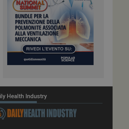
ome piattaforma di
el carico, questo
una sessione di
e gestite dallo
te sul linguaggio
erico utilizzato per
tente. Normalmente è
 il modo in cui
er il sito, ma un
di accesso per un
cazione per
 visitatore.
i Web eseguiti sulla
e utilizzato per il
i che le richieste
stradate allo stesso
ily Health Industry
zione.
gle Analytics per
azione per abilitare