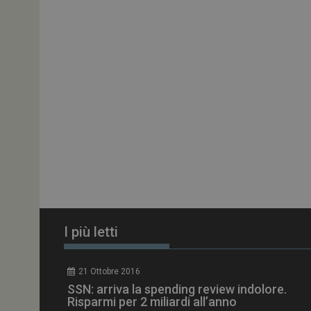
ARRAffinitySameSit
PHPSESSID
tracking-sites-
ironfish-session-id
ARRAffinity
I più letti
_ga_Z2VT792F98
21 Ottobre 2016
tracking-sites-
SSN: arriva la spending review indolore.
ironfish-tracking-
enable
Risparmi per 2 miliardi all’anno