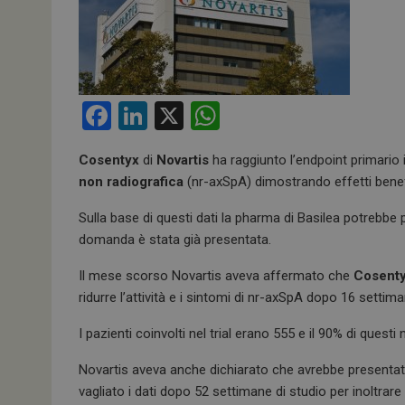
F
Li
X
W
a
n
h
Cosentyx
di
Novartis
ha raggiunto l’endpoint primario i
ce
ke
at
non radiografica
(nr-axSpA) dimostrando effetti benefi
b
dI
s
Sulla base di questi dati la pharma di Basilea potrebbe
o
n
A
domanda è stata già presentata.
o
p
Il mese scorso Novartis aveva affermato che
Cosent
k
p
ridurre l’attività e i sintomi di nr-axSpA dopo 16 settim
I pazienti coinvolti nel trial erano 555 e il 90% di que
Novartis aveva anche dichiarato che avrebbe presentato 
vagliato i dati dopo 52 settimane di studio per inoltra