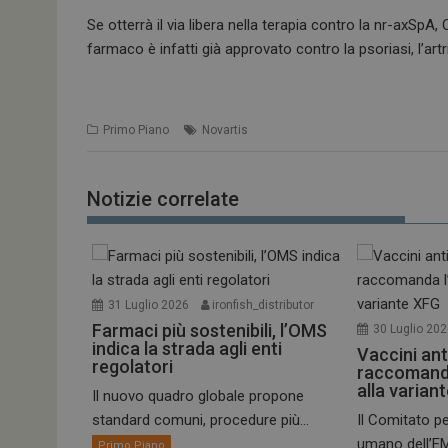
Se otterrà il via libera nella terapia contro la nr-axSpA
farmaco è infatti già approvato contro la psoriasi, l’artr
Primo Piano
Novartis
Notizie correlate
31 Luglio 2026
ironfish_distributor
Farmaci più sostenibili, l’OMS
30 Luglio 20
indica la strada agli enti
Vaccini ant
regolatori
raccomand
alla varian
Il nuovo quadro globale propone
standard comuni, procedure più...
Il Comitato pe
umano dell’EM
Primo Piano