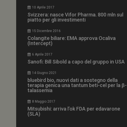
CookieScriptConse
10 Aprile 2017
Svizzera: nasce Vifor Pharma. 800 mln sul
piatto per gli investimenti
15 Dicembre 2016
NOME
Colangite biliare: EMA approva Ocaliva
(Intercept)
__Secure-ROLLOU
6 Aprile 2017
Sanofi: Bill Sibold a capo del gruppo in USA
tracking-sites-ironf
tracking-named-en
14 Giugno 2021
__Secure-YNID
bluebird bio, nuovi dati a sostegno della
terapia genica una tantum beti-cel per la β-
talassemia
8 Maggio 2017
VISITOR_PRIVACY_
Mitsubishi: arriva l’ok FDA per edavarone
(SLA)