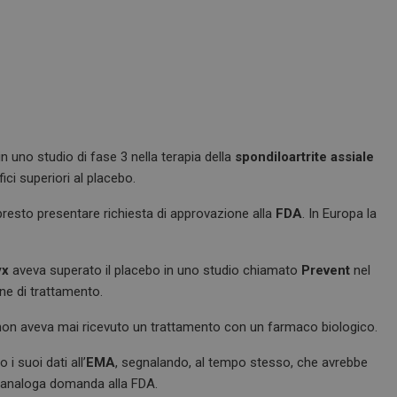
n uno studio di fase 3 nella terapia della
spondiloartrite assiale
ci superiori al placebo.
 presto presentare richiesta di approvazione alla
FDA
. In Europa la
yx
aveva superato il placebo in uno studio chiamato
Prevent
nel
ane di trattamento.
sti non aveva mai ricevuto un trattamento con un farmaco biologico.
i suoi dati all’
EMA
, segnalando, al tempo stesso, che avrebbe
re analoga domanda alla FDA.