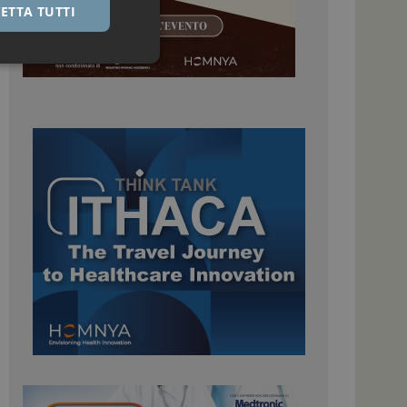
ETTA TUTTI
igazione sulle pagine
kie.
 Google Universal
nificativo del
tilizzato da Google.
stinguere utenti
o in modo casuale
uso in ogni richiesta
colare i dati di
apporti di analisi dei