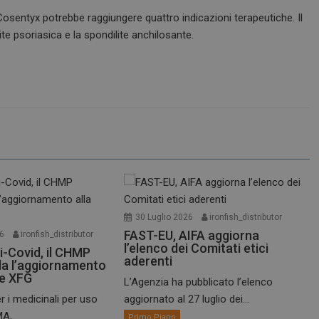
, Cosentyx potrebbe raggiungere quattro indicazioni terapeutiche. Il
ite psoriasica e la spondilite anchilosante.
30 Luglio 2026
ironfish_distributor
FAST-EU, AIFA aggiorna
26
ironfish_distributor
l’elenco dei Comitati etici
i-Covid, il CHMP
aderenti
a l’aggiornamento
te XFG
L’Agenzia ha pubblicato l’elenco
r i medicinali per uso
aggiornato al 27 luglio dei...
A,...
Primo Piano