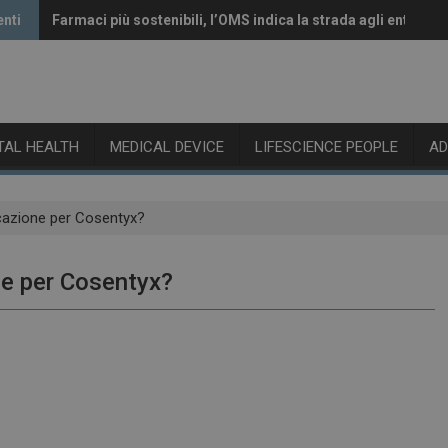
centi
Farmaci più sostenibili, l’OMS indica la strada agli enti reg
Vaccini anti-Covid, il CHMP raccomanda l’aggiornamento 
ITAL HEALTH
MEDICAL DEVICE
LIFESCIENCE PEOPLE
A
icazione per Cosentyx?
ne per Cosentyx?