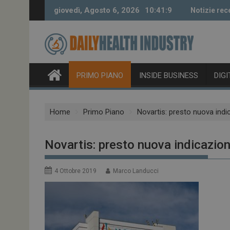
Skip
giovedì, Agosto 6, 2026
10:41:10
Notizie re
to
content
PRIMO PIANO
INSIDE BUSINESS
DIG
Home
Primo Piano
Novartis: presto nuova ind
Novartis: presto nuova indicazio
4 Ottobre 2019
Marco Landucci