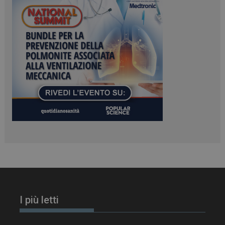
tracking-sites-
www.dailyhealthindustry.it
4
ironfish-session-id
settimane
2 giorni
ARRAffinity
Sessione
Microsoft Corporation
.www.dailyhealthindustry.it
I più letti