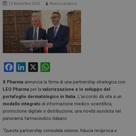
12 Novembre 2025
Marco Landucci
F
Li
X
W
a
n
h
X Pharma
annuncia la firma di una partnership strategica con
ce
ke
at
LEO Pharma
per la
valorizzazione e lo sviluppo del
b
dI
s
portafoglio dermatologico in Italia.
L’accordo dà vita a un
o
n
A
modello integrato
di informazione medico-scientifica,
promozione digitale e distribuzione, una novità assoluta nel
o
p
panorama farmaceutico italiano.
k
p
“Questa partnership consolida visione, fiducia reciproca e