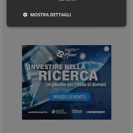
MOSTRA DETTAGLI
Necessari
Marketing
Necessari
Marketing
I cookie necessari contribuiscono a rendere fruibile il
sito web abilitandone funzionalità di base quali la
navigazione sulle pagine e l'accesso alle aree
protette del sito. Il sito web non è in grado di
funzionare correttamente senza questi cookie.
NOME
FORNITORE / DOMINIO
SCADENZA
_ga
1 anno 1
Google LLC
mese
.dailyhealthindustry.it