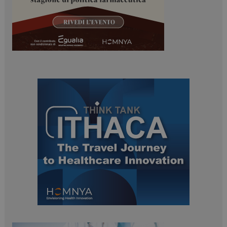
ARRAffinitySameSite
Sessione
Microsoft Corporation
.www.dailyhealthindustry.it
PHPSESSID
Sessione
PHP.net
www.dailyhealthindustry.it