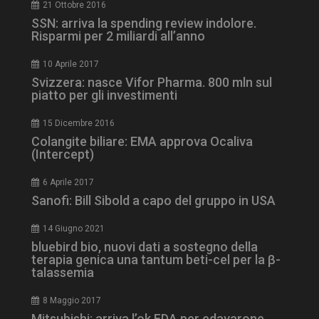
21 Ottobre 2016
SSN: arriva la spending review indolore.
Risparmi per 2 miliardi all’anno
10 Aprile 2017
Svizzera: nasce Vifor Pharma. 800 mln sul
piatto per gli investimenti
_ga_Z2VT792F98
.dailyhealthindustry.it
1 anno 1
mese
15 Dicembre 2016
Colangite biliare: EMA approva Ocaliva
(Intercept)
6 Aprile 2017
tracking-sites-
www.dailyhealthindustry.it
4
Sanofi: Bill Sibold a capo del gruppo in USA
ironfish-tracking-
settimane
enable
2 giorni
14 Giugno 2021
bluebird bio, nuovi dati a sostegno della
terapia genica una tantum beti-cel per la β-
talassemia
CookieScriptConsent
5 mesi 3
CookieScript
settimane
www.dailyhealthindustry.it
8 Maggio 2017
Mitsubishi: arriva l’ok FDA per edavarone