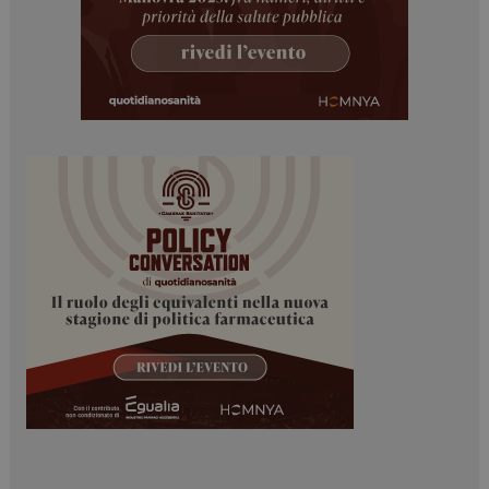
I cookie necessari contribuiscono a rendere fruibile il
sito web abilitandone funzionalità di base quali la
navigazione sulle pagine e l'accesso alle aree
protette del sito. Il sito web non è in grado di
funzionare correttamente senza questi cookie.
NOME
FORNITORE / DOMINIO
SCADENZA
_ga
1 anno 1
Google LLC
mese
.dailyhealthindustry.it