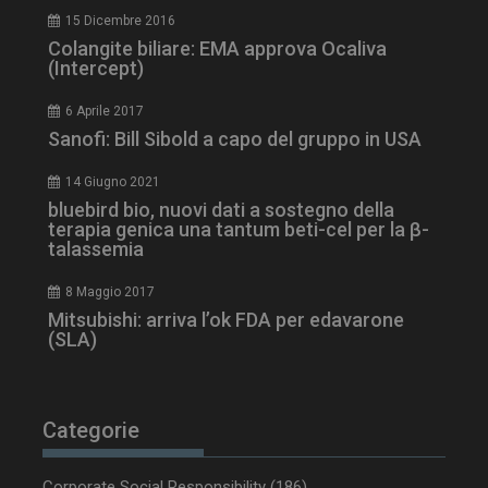
15 Dicembre 2016
Colangite biliare: EMA approva Ocaliva
(Intercept)
ARRAffinity
Sessione
Microsoft Corporation
.www.dailyhealthindustry.it
6 Aprile 2017
Sanofi: Bill Sibold a capo del gruppo in USA
14 Giugno 2021
bluebird bio, nuovi dati a sostegno della
terapia genica una tantum beti-cel per la β-
talassemia
8 Maggio 2017
Mitsubishi: arriva l’ok FDA per edavarone
(SLA)
_ga_Z2VT792F98
.dailyhealthindustry.it
1 anno 1
mese
Categorie
Corporate Social Responsibility
(186)