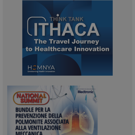
ARRAffinitySameSite
Sessione
Microsoft Corporation
.www.dailyhealthindustry.it