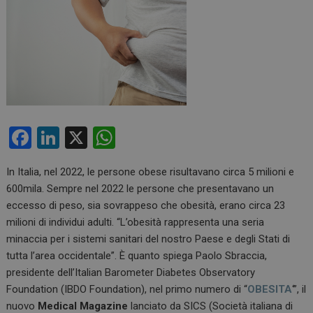
F
Li
X
W
a
n
h
In Italia, nel 2022, le persone obese risultavano circa 5 milioni e
ce
ke
at
600mila. Sempre nel 2022 le persone che presentavano un
b
dI
s
eccesso di peso, sia sovrappeso che obesità, erano circa 23
o
n
A
milioni di individui adulti. “L’obesità rappresenta una seria
minaccia per i sistemi sanitari del nostro Paese e degli Stati di
o
p
tutta l’area occidentale”. È quanto spiega Paolo Sbraccia,
k
p
presidente dell’Italian Barometer Diabetes Observatory
Foundation (IBDO Foundation), nel primo numero di “
OBESITA
‘”, il
nuovo
Medical Magazine
lanciato da SICS (Società italiana di