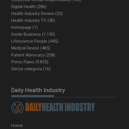
Digital Health
(286)
tracking-sites-
www.dailyhealthindustry.it
4
Health Industry Review
(20)
ironfish-tracking-
settimane
enable
2 giorni
Health Industry TV
(40)
homepage
(1)
Inside Business
(1.150)
Lifescience People
(445)
CookieScriptConsent
5 mesi 3
CookieScript
settimane
www.dailyhealthindustry.it
Medical Device
(485)
Patient Advocacy
(258)
Primo Piano
(9.855)
Senza categoria
(16)
Daily Health Industry
Home