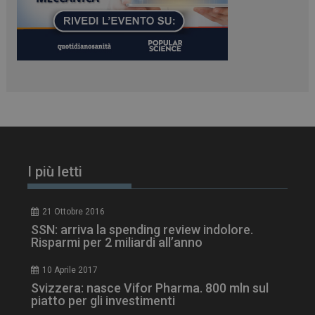
PHPSESSID
Sessione
PHP.net
www.dailyhealthindustry.it
I più letti
21 Ottobre 2016
SSN: arriva la spending review indolore.
Risparmi per 2 miliardi all’anno
10 Aprile 2017
Svizzera: nasce Vifor Pharma. 800 mln sul
tracking-sites-
www.dailyhealthindustry.it
4
ironfish-session-id
settimane
piatto per gli investimenti
2 giorni