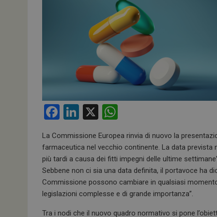
F
Li
X
W
a
n
h
La Commissione Europea rinvia di nuovo la presentazion
ce
ke
at
farmaceutica nel vecchio continente. La data prevista n
b
dI
s
più tardi a causa dei fitti impegni delle ultime settim
o
n
A
Sebbene non ci sia una data definita, il portavoce ha di
Commissione possono cambiare in qualsiasi momento, 
o
p
legislazioni complesse e di grande importanza”.
k
p
Tra i nodi che il nuovo quadro normativo si pone l’obiettiv