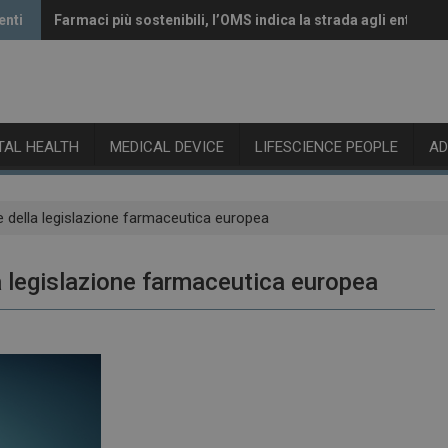
enti
Farmaci più sostenibili, l’OMS indica la strada agli enti rego
Vaccini anti-Covid, il CHMP raccomanda l’aggiornamento a
ITAL HEALTH
MEDICAL DEVICE
LIFESCIENCE PEOPLE
A
ne della legislazione farmaceutica europea
la legislazione farmaceutica europea