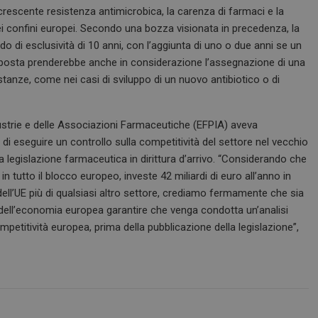
 crescente resistenza antimicrobica, la carenza di farmaci e la
dei confini europei. Secondo una bozza visionata in precedenza, la
odo di esclusività di 10 anni, con l’aggiunta di uno o due anni se un
proposta prenderebbe anche in considerazione l’assegnazione di una
stanze, come nei casi di sviluppo di un nuovo antibiotico o di
ustrie e delle Associazioni Farmaceutiche (EFPIA) aveva
di eseguire un controllo sulla competitività del settore nel vecchio
va legislazione farmaceutica in dirittura d’arrivo. “Considerando che
 in tutto il blocco europeo, investe 42 miliardi di euro all’anno in
dell’UE più di qualsiasi altro settore, crediamo fermamente che sia
 e dell’economia europea garantire che venga condotta un’analisi
petitività europea, prima della pubblicazione della legislazione”,