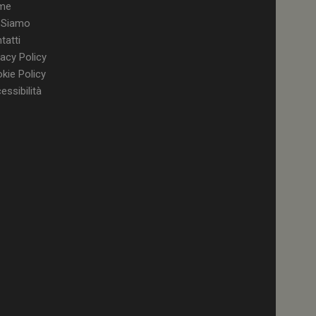
tamente.
me
 Siamo
tatti
vacy Policy
kie Policy
a YouTube per la
 della
essibilità
enza utente
ll'applicazione per
 solo in caso di
rovider WelfareLink.
a Youtube per
 dell'utente per i
nei siti; può anche
l sito web sta
chia versione
to per memorizzare
 dell'utente per la
gistra i dati sul
do a varie politiche
 garantendo che le
 nelle sessioni
a YouTube per
zioni dei video