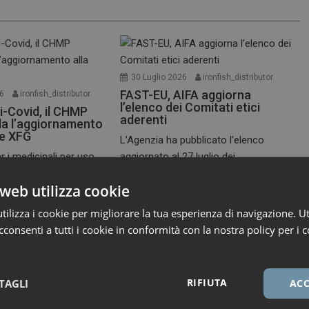
30 Luglio 2026
ironfish_distributor
FAST-EU, AIFA aggiorna
26
ironfish_distributor
l’elenco dei Comitati etici
i-Covid, il CHMP
aderenti
a l’aggiornamento
te XFG
L’Agenzia ha pubblicato l’elenco
r i medicinali per uso
aggiornato al 27 luglio dei...
A,...
Primo Piano
web utilizza cookie
ilizza i cookie per migliorare la tua esperienza di navigazione. Ut
consenti a tutti i cookie in conformità con la nostra policy per i c
RIFIUTA
TAGLI
ACC