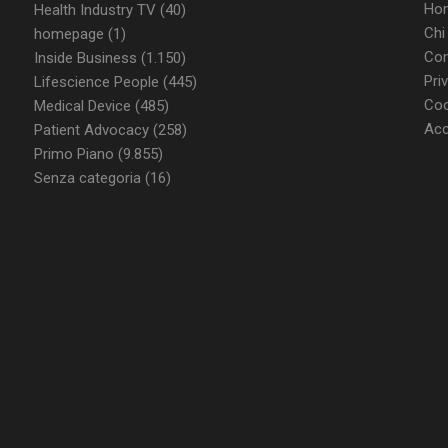
di Cookie-Script.com funzioni corret
Ho
Health Industry TV
(40)
Chi
homepage
(1)
Con
Inside Business
(1.150)
FORNITORE / DOMINIO
SCADENZA
DESCRIZIONE
Pri
Lifescience People
(445)
Coo
Medical Device
(485)
T_TOKEN
.youtube.com
5 mesi 4
Questo cookie è impostato d
settimane
gestione dell'autenticazione e
Acc
Patient Advocacy
(258)
personalizzazione dell’esperi
Primo Piano
(9.855)
ish-
www.dailyhealthindustry.it
4
Questo cookie è impostato da
Senza categoria
(16)
able
settimane
abilitare il sistema di tracking
2 giorni
utenti loggato con identity p
.youtube.com
5 mesi 4
Questo cookie è impostato d
settimane
tenere traccia delle preferenze
video di Youtube incorporati 
determinare se il visitatore de
utilizzando la nuova o la vec
dell'interfaccia di Youtube.
METADATA
5 mesi 4
Questo cookie viene utilizza
YouTube
settimane
le scelte di consenso e privacy
.youtube.com
loro interazione con il sito. Re
consenso del visitatore riguar
e impostazioni sulla privacy,
loro preferenze siano onorate
future.
Sessione
Questo cookie è impostato d
Google LLC
tenere traccia delle visualizza