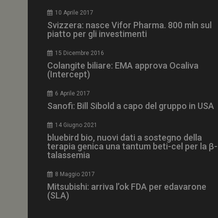
10 Aprile 2017
Svizzera: nasce Vifor Pharma. 800 mln sul
piatto per gli investimenti
NOME
__Secure-ROLLOU
15 Dicembre 2016
Colangite biliare: EMA approva Ocaliva
(Intercept)
tracking-sites-ironf
tracking-named-en
6 Aprile 2017
Sanofi: Bill Sibold a capo del gruppo in USA
__Secure-YNID
14 Giugno 2021
bluebird bio, nuovi dati a sostegno della
terapia genica una tantum beti-cel per la β-
talassemia
VISITOR_PRIVACY_
8 Maggio 2017
Mitsubishi: arriva l’ok FDA per edavarone
(SLA)
YSC