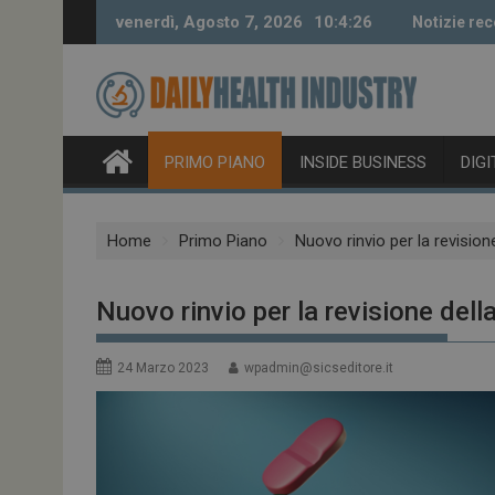
Skip
venerdì, Agosto 7, 2026
10:4:27
Notizie rec
to
content
PRIMO PIANO
INSIDE BUSINESS
DIG
Home
Primo Piano
Nuovo rinvio per la revisio
Nuovo rinvio per la revisione del
24 Marzo 2023
wpadmin@sicseditore.it