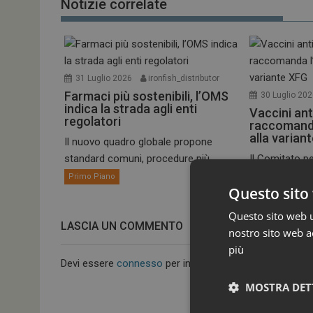
Notizie correlate
31 Luglio 2026
ironfish_distributor
Farmaci più sostenibili, l’OMS
30 Luglio 20
indica la strada agli enti
Vaccini ant
regolatori
raccomand
alla varian
Il nuovo quadro globale propone
standard comuni, procedure più...
Il Comitato pe
umano dell’EM
Primo Piano
Questo sito 
Primo Piano
Questo sito web ut
LASCIA UN COMMENTO
nostro sito web ac
più
Devi essere
connesso
per inviare un commento.
MOSTRA DET