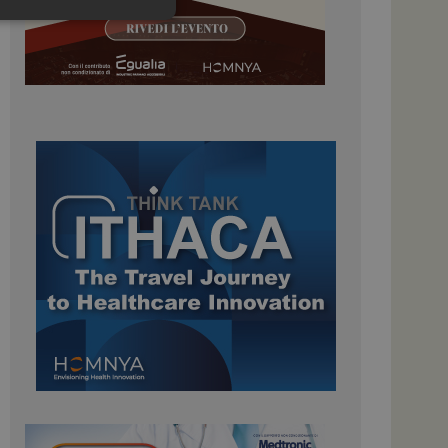
igazione sulle pagine
kie.
 Google Universal
nificativo del
tilizzato da Google.
stinguere utenti
o in modo casuale
uso in ogni richiesta
colare i dati di
apporti di analisi dei
ome piattaforma di
el carico, questo
una sessione di