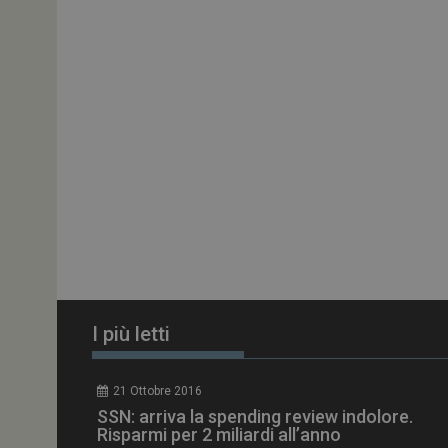
PHPSESSID
tracking-sites-
ironfish-session-id
ARRAffinity
_ga_Z2VT792F98
I più letti
tracking-sites-
ironfish-tracking-
enable
21 Ottobre 2016
CookieScriptConse
SSN: arriva la spending review indolore.
Risparmi per 2 miliardi all’anno