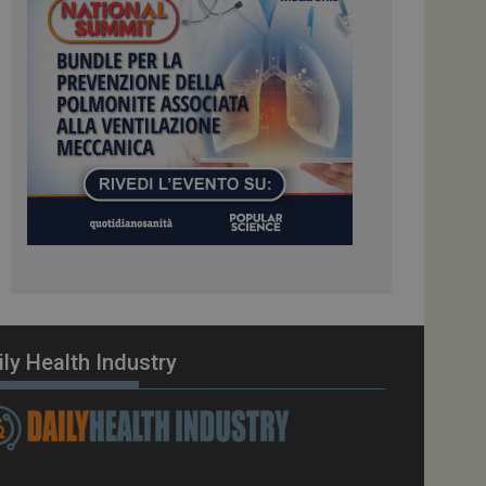
e gestite dallo
te sul linguaggio
erico utilizzato per
tente. Normalmente è
 il modo in cui
er il sito, ma un
di accesso per un
cazione per
 visitatore.
i Web eseguiti sulla
e utilizzato per il
i che le richieste
stradate allo stesso
zione.
gle Analytics per
ily Health Industry
azione per abilitare
vizio Cookie-
e di consenso sui
 il banner dei cookie