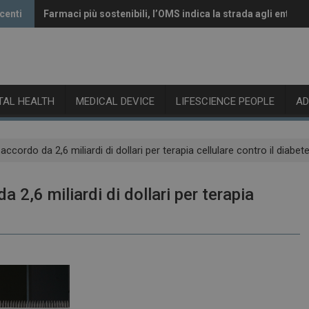
centi
Farmaci più sostenibili, l’OMS indica la strada agli enti re
Vaccini anti-Covid, il CHMP raccomanda l’aggiornamento 
ITAL HEALTH
MEDICAL DEVICE
LIFESCIENCE PEOPLE
A
cordo da 2,6 miliardi di dollari per terapia cellulare contro il diabet
2,6 miliardi di dollari per terapia