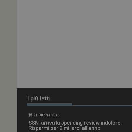
ARRAffinitySameSit
PHPSESSID
tracking-sites-
ironfish-session-id
ARRAffinity
I più letti
_ga_Z2VT792F98
21 Ottobre 2016
tracking-sites-
SSN: arriva la spending review indolore.
ironfish-tracking-
enable
Risparmi per 2 miliardi all’anno