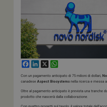
F
Li
X
W
a
n
h
Con un pagamento anticipato di 75 milioni di dollari,
No
ce
ke
at
canadese
Aspect Biosystems
nella ricerca e messa a
b
dI
s
Oltre al pagamento anticipato è prevista una tranche da
o
n
A
prodotto che nascerà dalla collaborazione.
o
p
Con quattro progetti sul tavolo, il valore totale dell’a