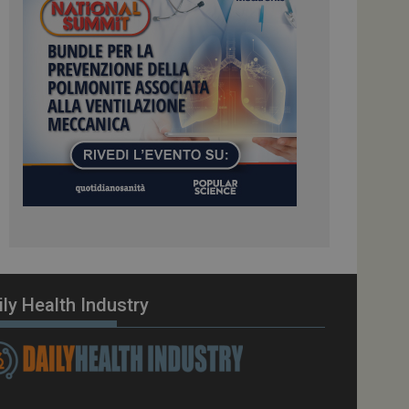
ome piattaforma di
el carico, questo
una sessione di
e gestite dallo
te sul linguaggio
erico utilizzato per
tente. Normalmente è
 il modo in cui
er il sito, ma un
di accesso per un
cazione per
 visitatore.
i Web eseguiti sulla
e utilizzato per il
i che le richieste
stradate allo stesso
ily Health Industry
zione.
gle Analytics per
azione per abilitare