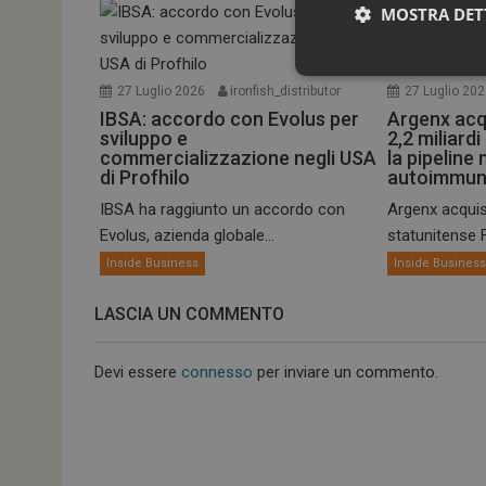
MOSTRA DET
27 Luglio 2026
ironfish_distributor
27 Luglio 20
IBSA: accordo con Evolus per
Argenx acq
sviluppo e
2,2 miliardi
commercializzazione negli USA
la pipeline 
di Profhilo
autoimmun
IBSA ha raggiunto un accordo con
Argenx acquis
Evolus, azienda globale...
statunitense Fo
Inside Business
Inside Busines
I cookie necessari con
e l'accesso alle aree 
LASCIA UN COMMENTO
NOME
_ga
Devi essere
connesso
per inviare un commento.