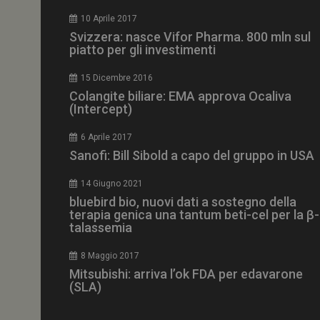
CookieScriptConse
10 Aprile 2017
Svizzera: nasce Vifor Pharma. 800 mln sul
piatto per gli investimenti
15 Dicembre 2016
NOME
Colangite biliare: EMA approva Ocaliva
(Intercept)
__Secure-ROLLOU
6 Aprile 2017
Sanofi: Bill Sibold a capo del gruppo in USA
tracking-sites-ironf
tracking-named-en
14 Giugno 2021
__Secure-YNID
bluebird bio, nuovi dati a sostegno della
terapia genica una tantum beti-cel per la β-
talassemia
8 Maggio 2017
VISITOR_PRIVACY_
Mitsubishi: arriva l’ok FDA per edavarone
(SLA)