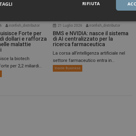
RIFIUTA
TAGLI
ACC
Necessari
Marketing
26
ironfish_distributor
21 Luglio 2026
ironfish_distributor
uisisce Forte per
BMS e NVIDIA: nasce il sistema
 di dollari e rafforza
di AI centralizzato per la
nelle malattie
ricerca farmaceutica
i
La corsa all’intelligenza artificiale nel
isce la biotech
settore farmaceutico entra in...
Necessari
Marketing
rte per 2,2 miliardi...
Inside Business
s
tribuiscono a rendere fruibile il sito web abilitandone funzionalità di base quali la nav
protette del sito. Il sito web non è in grado di funzionare correttamente senza questi coo
FORNITORE / DOMINIO
SCADENZA
DESCRIZIONE
1 anno 1
Questo nome di cookie è associato a
Google LLC
mese
Analytics, che è un aggiornamento sig
.dailyhealthindustry.it
servizio di analisi più comunemente u
Questo cookie viene utilizzato per di
unici assegnando un numero generat
come identificatore del cliente. È incl
di pagina in un sito e utilizzato per cal
visitatori, sessioni e campagne per i r
siti.