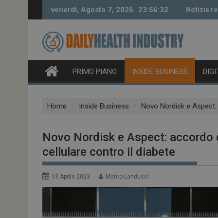
Skip
venerdì, Agosto 7, 2026
23:56:33
Notizie re
to
content
PRIMO PIANO
INSIDE BUSINESS
DIG
Home
Inside Business
Novo Nordisk e Aspect: ac
Novo Nordisk e Aspect: accordo da 
cellulare contro il diabete
13 Aprile 2023
Marco Landucci