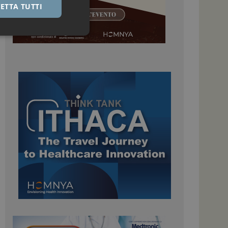
ETTA TUTTI
igazione sulle pagine
kie.
 Google Universal
nificativo del
tilizzato da Google.
stinguere utenti
o in modo casuale
uso in ogni richiesta
colare i dati di
apporti di analisi dei