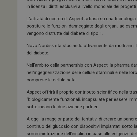
k
p
in licenza i diritti esclusivi a livello mondiale dei progetti.
L’attività di ricerca di Aspect si basa su una tecnologia
sostituire le funzioni danneggiate degli organi, ad ese
vengono distrutte dal diabete di tipo 1.
Novo Nordisk sta studiando attivamente da molti anni l
del diabete.
Nell’ambito della partnership con Aspect, la pharma d
nell’ingegnerizzazione delle cellule staminali e nelle lor
comprese le cellule beta.
Aspect offrirà il proprio contributo scientifico nella tr
“biologicamente funzionali, incapsulate per essere imm
sottolineano le due aziende partner.
A oggi la maggior parte dei tentativi di creare un pancre
continuo del glucosio con dispositivi impiantati sotto l
somministrazione dell’insulina in base alle esigenze del