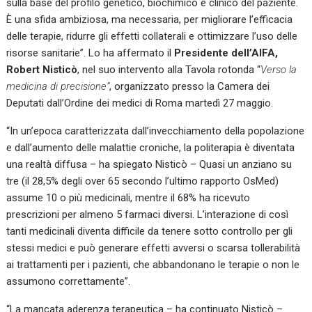
sulla base del profilo genetico, biochimico e clinico del paziente.
k
p
È una sfida ambiziosa, ma necessaria, per migliorare l’efficacia
delle terapie, ridurre gli effetti collaterali e ottimizzare l’uso delle
risorse sanitarie”. Lo ha affermato il
Presidente dell’AIFA,
Robert Nisticò
, nel suo intervento alla Tavola rotonda “
Verso la
medicina di precisione”
, organizzato presso la Camera dei
Deputati dall’Ordine dei medici di Roma martedì 27 maggio.
“In un’epoca caratterizzata dall’invecchiamento della popolazione
e dall’aumento delle malattie croniche, la politerapia è diventata
una realtà diffusa – ha spiegato Nisticò – Quasi un anziano su
tre (il 28,5% degli over 65 secondo l’ultimo rapporto OsMed)
assume 10 o più medicinali, mentre il 68% ha ricevuto
prescrizioni per almeno 5 farmaci diversi. L’interazione di così
tanti medicinali diventa difficile da tenere sotto controllo per gli
stessi medici e può generare effetti avversi o scarsa tollerabilità
ai trattamenti per i pazienti, che abbandonano le terapie o non le
assumono correttamente”.
“La mancata aderenza terapeutica – ha continuato Nisticò –