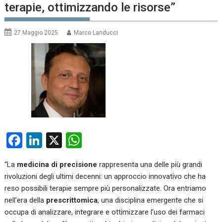
terapie, ottimizzando le risorse”
27 Maggio 2025
Marco Landucci
F
Li
X
W
a
n
h
“La
medicina di precisione
rappresenta una delle più grandi
ce
ke
at
rivoluzioni degli ultimi decenni: un approccio innovativo che ha
b
dI
s
reso possibili terapie sempre più personalizzate. Ora entriamo
o
n
A
nell’era della
prescrittomica
, una disciplina emergente che si
occupa di analizzare, integrare e ottimizzare l’uso dei farmaci
o
p