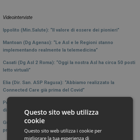
Videointerviste
Ippolito (Min.Salute): “Il valore di essere dei pionieri”
Mantoan (Dg Agenas): “Le Asl e le Regioni stanno
implementando realmente la telemedicina”
Casati (Dg Asl 2 Roma): “Oggi la nostra Asl ha circa 50 posti
letto virtuali”
Elia (Dir. San. ASP Ragusa): “Abbiamo realizzato la
Connected Care già prima del Covid”
Petralia (Dg Asl 4 Liguria): “Un progetto per un ecosistema
di salute di prossimità”
Questo sito web utilizza
cookie
Gubian (Dg ARIAS Lombardia): “Il progetto digitalizza il
processo di presa in carico”
Questo sito web utilizza i cookie per
migliorare la tua esperienza di