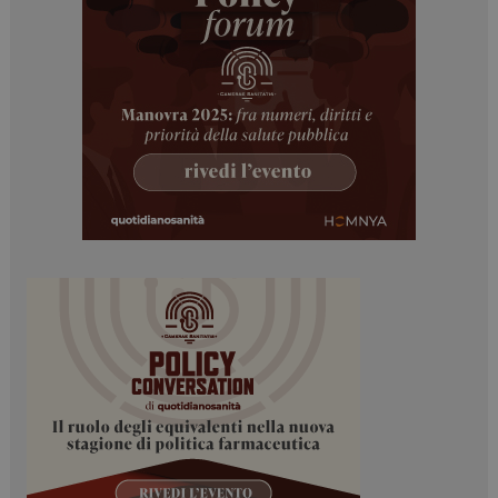
tracking-sites-
www.dailyhealthindustry.it
4
ironfish-tracking-
settimane
enable
2 giorni
CookieScriptConsent
5 mesi 3
CookieScript
settimane
www.dailyhealthindustry.it