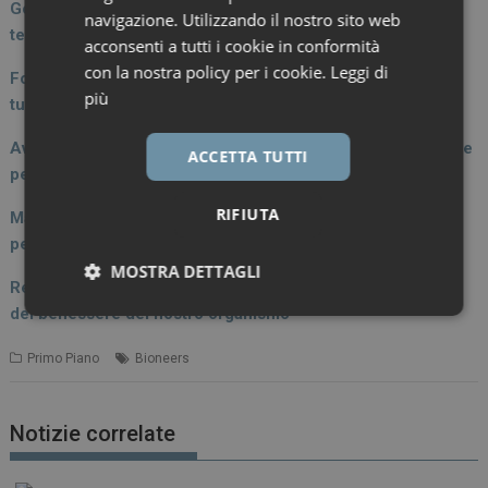
Gorgoni (Dg AReSS Puglia): “Una centrale operativa di
navigazione. Utilizzando il nostro sito web
telemedicina per le cronicità”
acconsenti a tutti i cookie in conformità
con la nostra policy per i cookie.
Leggi di
Fontana (Dir. Medico P.O. Borgomanero): “Un modello per
più
tutte le aziende sanitarie del Piemonte”
Avaltroni (Galapagos): “Bioneers un progetto di innovazione
ACCETTA TUTTI
per il benessere dei pazienti”
RIFIUTA
Manto (Galapagos): “Partiamo dall’innovazione scientifica
per portarla ai pazienti”
MOSTRA DETTAGLI
Rescigno (Humanitas): “Il microbiota intestinale è alla base
del benessere del nostro organismo”
Necessari
Marketing
Primo Piano
Bioneers
Notizie correlate
Necessari
Marketing