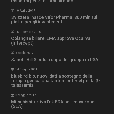
Risparmi per 2 miliardi all’anno
YSC
Ses
Google LLC
.youtube.com
10 Aprile 2017
Svizzera: nasce Vifor Pharma. 800 mln sul
piatto per gli investimenti
VISITOR_INFO1_LIVE
5 m
Google LLC
sett
.youtube.com
15 Dicembre 2016
Colangite biliare: EMA approva Ocaliva
(Intercept)
6 Aprile 2017
Sanofi: Bill Sibold a capo del gruppo in USA
14 Giugno 2021
bluebird bio, nuovi dati a sostegno della
terapia genica una tantum beti-cel per la β-
talassemia
8 Maggio 2017
Mitsubishi: arriva l’ok FDA per edavarone
(SLA)