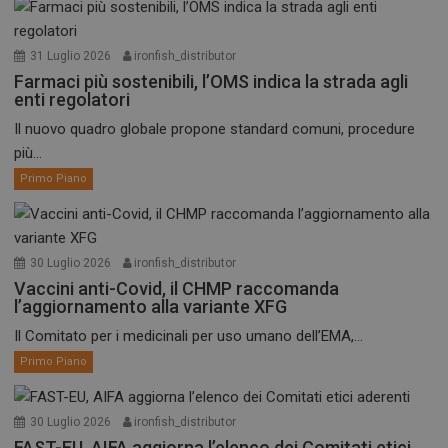
I cookie necessari contribuiscono a rendere fruibile il
sito web abilitandone funzionalità di base quali la
navigazione sulle pagine e l'accesso alle aree
31 Luglio 2026
ironfish_distributor
protette del sito. Il sito web non è in grado di
Farmaci più sostenibili, l’OMS indica la strada agli
funzionare correttamente senza questi cookie.
enti regolatori
NOME
FORNITORE / DOMINIO
SCADENZA
Il nuovo quadro globale propone standard comuni, procedure
_ga
1 anno 1
Google LLC
più...
mese
.dailyhealthindustry.it
Primo Piano
30 Luglio 2026
ironfish_distributor
Vaccini anti-Covid, il CHMP raccomanda
l’aggiornamento alla variante XFG
Il Comitato per i medicinali per uso umano dell’EMA,...
Primo Piano
30 Luglio 2026
ironfish_distributor
FAST-EU, AIFA aggiorna l’elenco dei Comitati etici