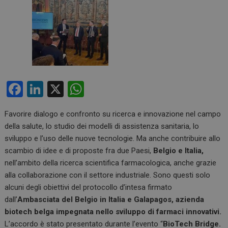
F
Li
X
W
a
n
h
Favorire dialogo e confronto su ricerca e innovazione nel campo
ce
ke
at
della salute, lo studio dei modelli di assistenza sanitaria, lo
b
dI
s
sviluppo e l’uso delle nuove tecnologie. Ma anche contribuire allo
o
n
A
scambio di idee e di proposte fra due Paesi,
Belgio e Italia,
nell’ambito della ricerca scientifica farmacologica, anche grazie
o
p
alla collaborazione con il settore industriale. Sono questi solo
k
p
alcuni degli obiettivi del protocollo d’intesa firmato
dall’
Ambasciata del Belgio in Italia e Galapagos, azienda
biotech belga impegnata nello sviluppo di farmaci innovativi.
L’accordo è stato presentato durante l’evento “
BioTech Bridge.