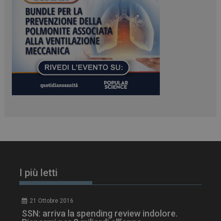
VISITOR_PRIVACY_METADATA
5 m
YouTube
sett
.youtube.com
I più letti
21 Ottobre 2016
SSN: arriva la spending review indolore.