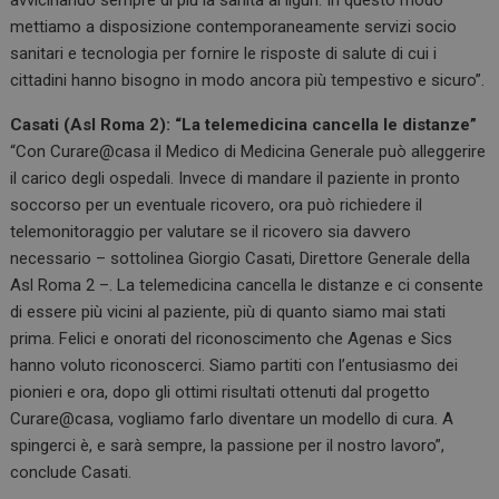
avvicinando sempre di più la sanità ai liguri. In questo modo
mettiamo a disposizione contemporaneamente servizi socio
sanitari e tecnologia per fornire le risposte di salute di cui i
cittadini hanno bisogno in modo ancora più tempestivo e sicuro”.
Casati (Asl Roma 2): “La telemedicina cancella le distanze”
“Con Curare@casa il Medico di Medicina Generale può alleggerire
il carico degli ospedali. Invece di mandare il paziente in pronto
soccorso per un eventuale ricovero, ora può richiedere il
telemonitoraggio per valutare se il ricovero sia davvero
necessario – sottolinea Giorgio Casati, Direttore Generale della
Asl Roma 2 –. La telemedicina cancella le distanze e ci consente
di essere più vicini al paziente, più di quanto siamo mai stati
prima. Felici e onorati del riconoscimento che Agenas e Sics
hanno voluto riconoscerci. Siamo partiti con l’entusiasmo dei
pionieri e ora, dopo gli ottimi risultati ottenuti dal progetto
Curare@casa, vogliamo farlo diventare un modello di cura. A
spingerci è, e sarà sempre, la passione per il nostro lavoro”,
conclude Casati.