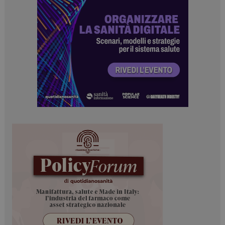
PHPSESSID
Sessione
PHP.net
www.dailyhealthindustry.it
tracking-sites-
www.dailyhealthindustry.it
4
ironfish-session-id
settimane
2 giorni