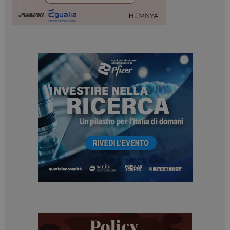
ARRAffinity
Sessione
Microsoft Corporation
.www.dailyhealthindustry.it
_ga_Z2VT792F98
.dailyhealthindustry.it
1 anno 1
mese