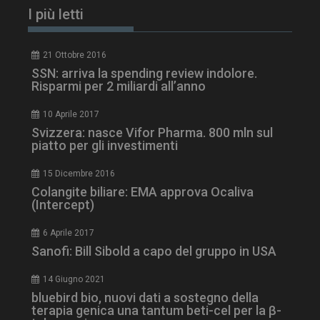
I più letti
PHPSESSID
Sessione
PHP.net
www.dailyhealthindustry.it
21 Ottobre 2016
SSN: arriva la spending review indolore.
Risparmi per 2 miliardi all’anno
10 Aprile 2017
Svizzera: nasce Vifor Pharma. 800 mln sul
piatto per gli investimenti
15 Dicembre 2016
Colangite biliare: EMA approva Ocaliva
(Intercept)
6 Aprile 2017
Sanofi: Bill Sibold a capo del gruppo in USA
14 Giugno 2021
tracking-sites-
www.dailyhealthindustry.it
4
ironfish-session-id
settimane
bluebird bio, nuovi dati a sostegno della
2 giorni
terapia genica una tantum beti-cel per la β-