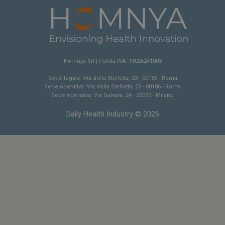
NOME
FORNITORE / DOMINIO
SCA
__Secure-ROLLOUT_TOKEN
.youtube.com
5 m
sett
Homnya Srl | Partita IVA: 13026241003
Sede legale: Via della Stelletta, 23 - 00186 - Roma
Sede operativa: Via della Stelletta, 23 - 00186 - Roma
Sede operativa: Via Galvani, 24 - 20099 - Milano
tracking-sites-ironfish-
www.dailyhealthindustry.it
Daily Health Industry © 2026
tracking-named-enable
sett
2 g
__Secure-YNID
.youtube.com
5 m
sett