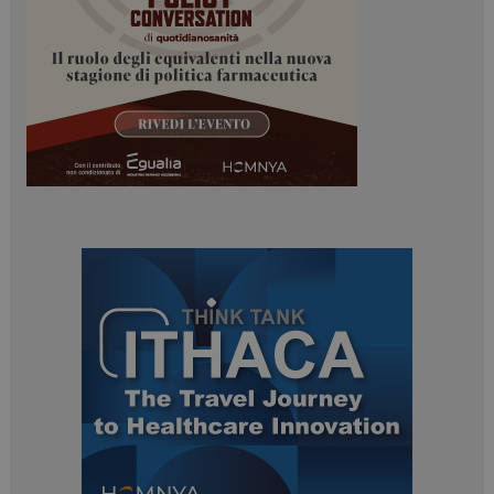
I cookie necessari contribuiscono a rendere fruibile il
sito web abilitandone funzionalità di base quali la
navigazione sulle pagine e l'accesso alle aree
protette del sito. Il sito web non è in grado di
funzionare correttamente senza questi cookie.
NOME
FORNITORE / DOMINIO
SCADENZA
_ga
1 anno 1
Google LLC
mese
.dailyhealthindustry.it