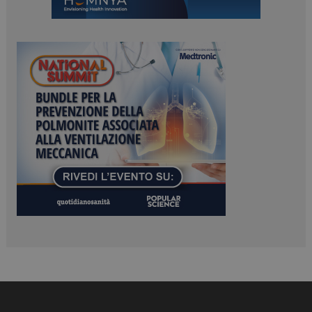
ARRAffinitySameSite
Sessione
Microsoft Corporation
.www.dailyhealthindustry.it