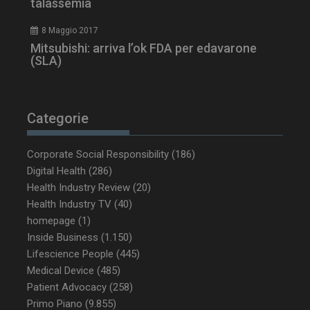
talassemia
8 Maggio 2017
ARRAffinity
Sessione
Microsoft Corporation
Mitsubishi: arriva l’ok FDA per edavarone
.www.dailyhealthindustry.it
(SLA)
Categorie
Corporate Social Responsibility
(186)
Digital Health
(286)
Health Industry Review
(20)
Health Industry TV
(40)
homepage
(1)
Inside Business
(1.150)
_ga_Z2VT792F98
.dailyhealthindustry.it
1 anno 1
Lifescience People
(445)
mese
Medical Device
(485)
Patient Advocacy
(258)
Primo Piano
(9.855)