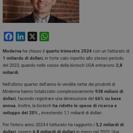
F
Li
X
W
a
n
h
Moderna
ha chiuso il
quarto trimestre 2024
con un fatturato di
ce
ke
at
1 miliardo di dollari
, in forte calo rispetto allo stesso periodo
b
dI
s
del 2023, quando nelle casse della biotech USA entrarono
2,8
o
n
A
miliardi.
o
p
Nell’ultimo quarter dell’anno le vendite nette dei prodotti di
k
p
Moderna hanno totalizzato complessivamente
938 milioni di
dollari
, facendo registrare una diminuzione del
66% su base
annua.
Inoltre, la biotech
ha ridotto le spese di ricerca e
sviluppo del 20% ,
investendo 1,1 miliardi di dollari.
Per l’intero anno 2024 il fatturato ha raggiunto i
3,2 miliardi di
dollari,
ovvero
6,8 miliardi di dollari
in meno nel 2023. Una