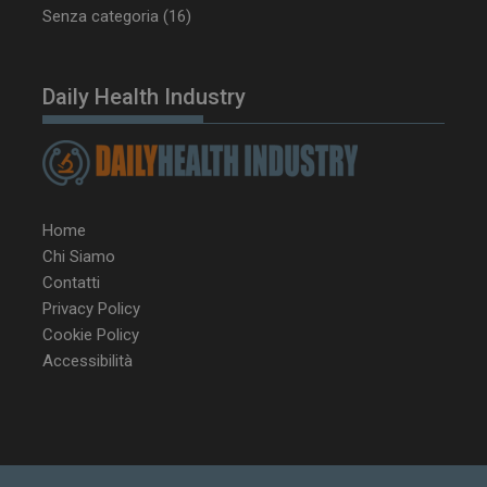
Senza categoria
(16)
tracking-sites-
www.dailyhealthindustry.it
4
ironfish-tracking-
settimane
enable
2 giorni
Daily Health Industry
CookieScriptConsent
5 mesi 3
CookieScript
settimane
www.dailyhealthindustry.it
Home
Chi Siamo
Contatti
Privacy Policy
Cookie Policy
Accessibilità