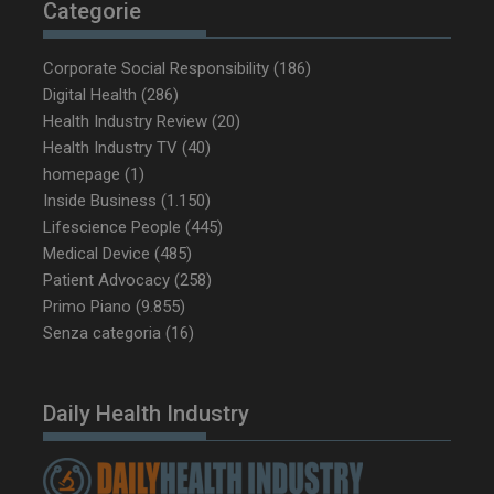
Categorie
Corporate Social Responsibility
(186)
_ga_Z2VT792F98
.dailyhealthindustry.it
1 anno 1
mese
Digital Health
(286)
Health Industry Review
(20)
Health Industry TV
(40)
homepage
(1)
tracking-sites-
www.dailyhealthindustry.it
4
Inside Business
(1.150)
ironfish-tracking-
settimane
enable
2 giorni
Lifescience People
(445)
Medical Device
(485)
Patient Advocacy
(258)
Primo Piano
(9.855)
CookieScriptConsent
5 mesi 3
CookieScript
Senza categoria
(16)
settimane
www.dailyhealthindustry.it
Daily Health Industry