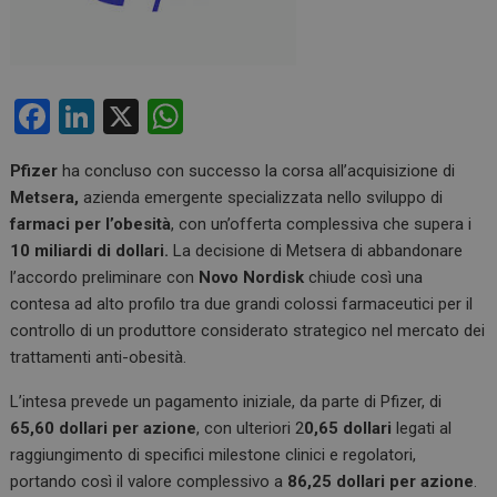
F
Li
X
W
a
n
h
Pfizer
ha concluso con successo la corsa all’acquisizione di
ce
ke
at
Metsera,
azienda emergente specializzata nello sviluppo di
b
dI
s
farmaci per l’obesità
, con un’offerta complessiva che supera i
o
n
A
10 miliardi di dollari.
La decisione di Metsera di abbandonare
l’accordo preliminare con
Novo Nordisk
chiude così una
o
p
contesa ad alto profilo tra due grandi colossi farmaceutici per il
k
p
controllo di un produttore considerato strategico nel mercato dei
trattamenti anti-obesità.
L’intesa prevede un pagamento iniziale, da parte di Pfizer, di
65,60 dollari per azione
, con ulteriori 2
0,65 dollari
legati al
raggiungimento di specifici milestone clinici e regolatori,
portando così il valore complessivo a
86,25 dollari per azione
.