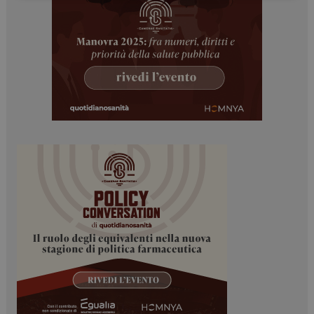
Necessari
Marketing
I cookie necessari contribuiscono a rendere fruibile il
sito web abilitandone funzionalità di base quali la
navigazione sulle pagine e l'accesso alle aree
protette del sito. Il sito web non è in grado di
funzionare correttamente senza questi cookie.
NOME
FORNITORE / DOMINIO
SCADENZA
_ga
1 anno 1
Google LLC
mese
.dailyhealthindustry.it