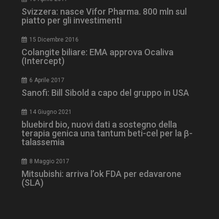
Svizzera: nasce Vifor Pharma. 800 mln sul
piatto per gli investimenti
15 Dicembre 2016
tracking-sites-
www.dailyhealthindustry.it
4
Colangite biliare: EMA approva Ocaliva
ironfish-session-id
settimane
(Intercept)
2 giorni
6 Aprile 2017
Sanofi: Bill Sibold a capo del gruppo in USA
ARRAffinity
Sessione
Microsoft Corporation
14 Giugno 2021
.www.dailyhealthindustry.it
bluebird bio, nuovi dati a sostegno della
terapia genica una tantum beti-cel per la β-
talassemia
8 Maggio 2017
Mitsubishi: arriva l’ok FDA per edavarone
(SLA)