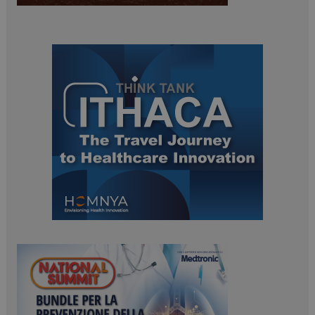
ARRAffinitySameSite
Sessione
Microsoft Corporation
.www.dailyhealthindustry.it