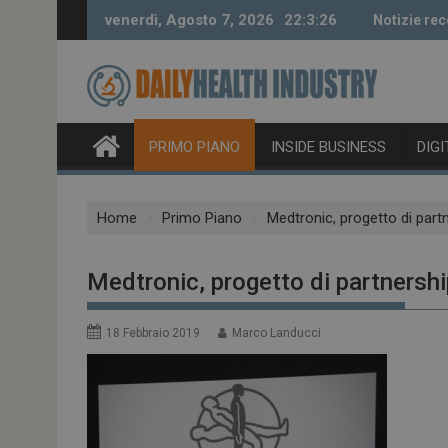
Skip
venerdì, Agosto 7, 2026
22:3:27
Notizie rec
to
content
PRIMO PIANO
INSIDE BUSINESS
DIG
Home
Primo Piano
Medtronic, progetto di part
Medtronic, progetto di partnersh
18 Febbraio 2019
Marco Landucci