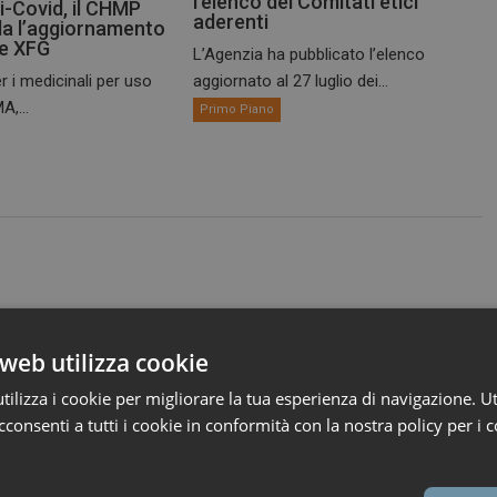
l’elenco dei Comitati etici
i-Covid, il CHMP
aderenti
a l’aggiornamento
te XFG
L’Agenzia ha pubblicato l’elenco
r i medicinali per uso
aggiornato al 27 luglio dei...
A,...
Primo Piano
web utilizza cookie
ilizza i cookie per migliorare la tua esperienza di navigazione. Ut
consenti a tutti i cookie in conformità con la nostra policy per i c