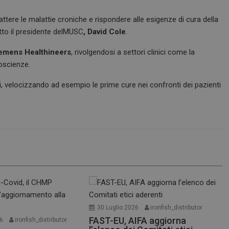
tere le malattie croniche e rispondere alle esigenze di cura della
tto il presidente delMUSC
, David Cole
.
emens Healthineers
, rivolgendosi a settori clinici come la
roscienze.
tati, velocizzando ad esempio le prime cure nei confronti dei pazienti
30 Luglio 2026
ironfish_distributor
FAST-EU, AIFA aggiorna
26
ironfish_distributor