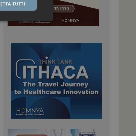
ETTA TUTTI
igazione sulle pagine
kie.
 Google Universal
nificativo del
tilizzato da Google.
stinguere utenti
o in modo casuale
uso in ogni richiesta
colare i dati di
apporti di analisi dei