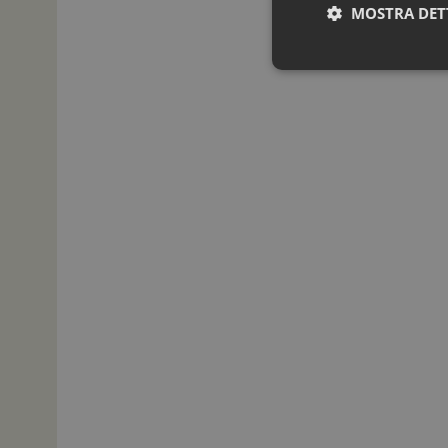
MOSTRA DET
I cookie necessari con
e l'accesso alle aree 
NOME
_ga