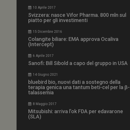
CookieScriptConse
10 Aprile 2017
Svizzera: nasce Vifor Pharma. 800 mln sul
piatto per gli investimenti
15 Dicembre 2016
NOME
Colangite biliare: EMA approva Ocaliva
(Intercept)
__Secure-ROLLOU
6 Aprile 2017
Sanofi: Bill Sibold a capo del gruppo in USA
tracking-sites-ironf
tracking-named-en
14 Giugno 2021
__Secure-YNID
bluebird bio, nuovi dati a sostegno della
terapia genica una tantum beti-cel per la β-
talassemia
8 Maggio 2017
VISITOR_PRIVACY_
Mitsubishi: arriva l’ok FDA per edavarone
(SLA)