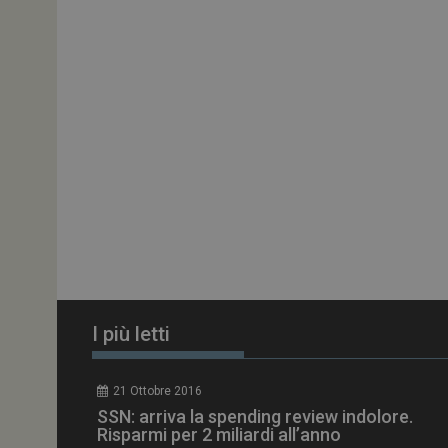
ARRAffinitySameSit
PHPSESSID
tracking-sites-
ironfish-session-id
ARRAffinity
I più letti
_ga_Z2VT792F98
21 Ottobre 2016
tracking-sites-
SSN: arriva la spending review indolore.
ironfish-tracking-
enable
Risparmi per 2 miliardi all’anno