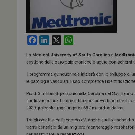
F
Li
X
W
a
n
h
La
Medical University of South Carolina
e
Medtroni
ce
ke
at
gestione delle patologie croniche e acute con schemi te
b
dI
s
Il programma quinquennale inizierà con lo sviluppo di 
o
n
A
le patologie vascolari. Esso comprende l’identificazione,
o
p
Più di 3 milioni di persone nella Carolina del Sud han
k
p
cardiovascolare. Le due istituzioni prevedono che il cost
2030, potrebbe raggiungere i 687 miliardi di dollari.
Tra gli obiettivi dell’accordo c’è anche quello anche di 
trarre beneficio da un migliore monitoraggio respirator
per assicurare la respirazione.