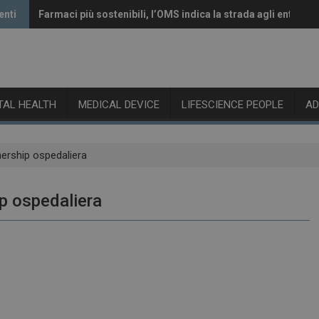
enti
Farmaci più sostenibili, l’OMS indica la strada agli enti rego
Vaccini anti-Covid, il CHMP raccomanda l’aggiornamento a
ITAL HEALTH
MEDICAL DEVICE
LIFESCIENCE PEOPLE
A
nership ospedaliera
ip ospedaliera