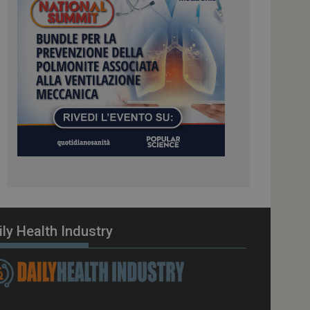
ome piattaforma di
el carico, questo
una sessione di
e gestite dallo
te sul linguaggio
erico utilizzato per
tente. Normalmente è
 il modo in cui
er il sito, ma un
di accesso per un
cazione per
 visitatore.
i Web eseguiti sulla
e utilizzato per il
i che le richieste
stradate allo stesso
ily Health Industry
zione.
gle Analytics per
azione per abilitare