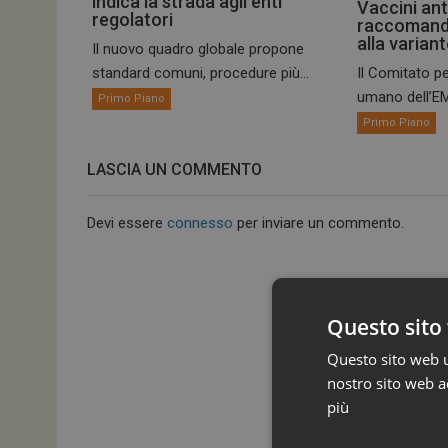
indica la strada agli enti
Vaccini ant
regolatori
raccomand
alla varian
Il nuovo quadro globale propone
standard comuni, procedure più...
Il Comitato pe
umano dell’EM
Primo Piano
Primo Piano
LASCIA UN COMMENTO
Devi essere
connesso
per inviare un commento.
Questo sito 
Questo sito web ut
nostro sito web ac
più