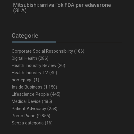
Mitsubishi: arriva l’ok FDA per edavarone
(SLA)
Categorie
_ga_Z2VT792F98
.dailyhealthindustry.it
1 anno 1
Corporate Social Responsibility
(186)
mese
Digital Health
(286)
Health Industry Review
(20)
Health Industry TV
(40)
homepage
(1)
tracking-sites-
www.dailyhealthindustry.it
4
Inside Business
(1.150)
ironfish-tracking-
settimane
enable
2 giorni
Lifescience People
(445)
Medical Device
(485)
Patient Advocacy
(258)
Primo Piano
(9.855)
CookieScriptConsent
5 mesi 3
CookieScript
settimane
www.dailyhealthindustry.it
Senza categoria
(16)