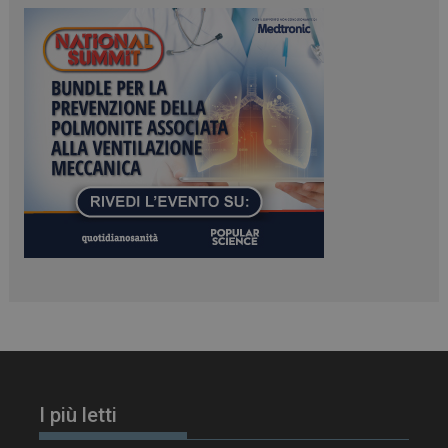
ARRAffinitySameSite
Sessione
Microsoft Corporation
.www.dailyhealthindustry.it
PHPSESSID
Sessione
PHP.net
www.dailyhealthindustry.it
I più letti