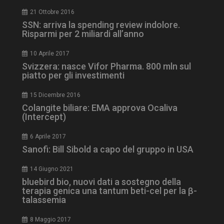
21 Ottobre 2016
SSN: arriva la spending review indolore.
Risparmi per 2 miliardi all’anno
10 Aprile 2017
Svizzera: nasce Vifor Pharma. 800 mln sul
piatto per gli investimenti
15 Dicembre 2016
tracking-sites-
www.dailyhealthindustry.it
4
Colangite biliare: EMA approva Ocaliva
ironfish-session-id
settimane
(Intercept)
2 giorni
6 Aprile 2017
Sanofi: Bill Sibold a capo del gruppo in USA
ARRAffinity
Sessione
Microsoft Corporation
.www.dailyhealthindustry.it
14 Giugno 2021
bluebird bio, nuovi dati a sostegno della
terapia genica una tantum beti-cel per la β-
talassemia
8 Maggio 2017