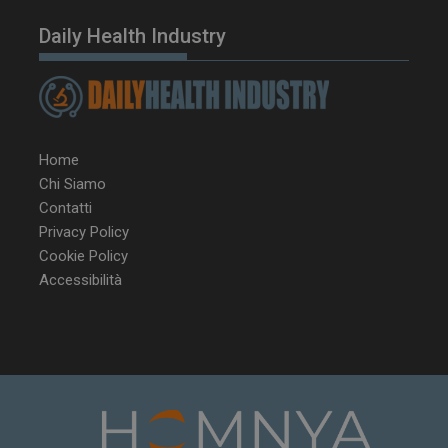
Daily Health Industry
Home
Chi Siamo
Contatti
Privacy Policy
Cookie Policy
Accessibilità
NOME
FORNITORE / DOMINIO
SCA
__Secure-ROLLOUT_TOKEN
.youtube.com
5 m
sett