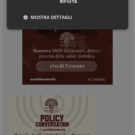
RIFIUTA
MOSTRA DETTAGLI
Necessari
Marketing
Necessari
Marketing
I cookie necessari contribuiscono a rendere fruibile il
sito web abilitandone funzionalità di base quali la
navigazione sulle pagine e l'accesso alle aree
protette del sito. Il sito web non è in grado di
funzionare correttamente senza questi cookie.
NOME
FORNITORE / DOMINIO
SCADENZA
_ga
1 anno 1
Google LLC
mese
.dailyhealthindustry.it