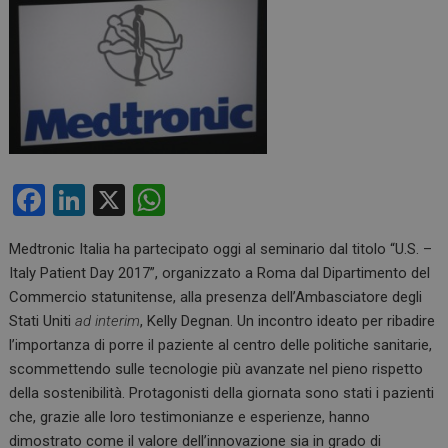
F
Li
X
W
a
n
h
Medtronic Italia ha partecipato oggi al seminario dal titolo “U.S. –
ce
ke
at
Italy Patient Day 2017”, organizzato a Roma dal Dipartimento del
b
dI
s
Commercio statunitense, alla presenza dell’Ambasciatore degli
o
n
A
Stati Uniti
ad interim
, Kelly Degnan. Un incontro ideato per ribadire
l’importanza di porre il paziente al centro delle politiche sanitarie,
o
p
scommettendo sulle tecnologie più avanzate nel pieno rispetto
k
p
della sostenibilità. Protagonisti della giornata sono stati i pazienti
che, grazie alle loro testimonianze e esperienze, hanno
dimostrato come il valore dell’innovazione sia in grado di