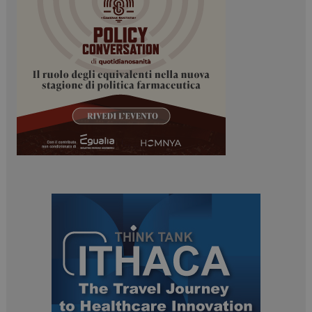
ARRAffinitySameSite
Sessione
Microsoft Corporation
.www.dailyhealthindustry.it
PHPSESSID
Sessione
PHP.net
www.dailyhealthindustry.it