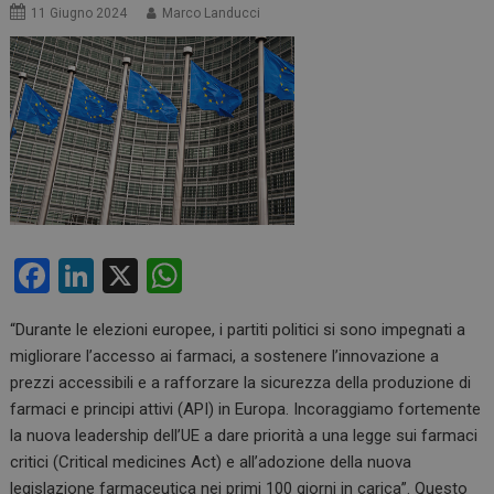
11 Giugno 2024
Marco Landucci
F
Li
X
W
a
n
h
“Durante le elezioni europee, i partiti politici si sono impegnati a
ce
ke
at
migliorare l’accesso ai farmaci, a sostenere l’innovazione a
b
dI
s
prezzi accessibili e a rafforzare la sicurezza della produzione di
o
n
A
farmaci e principi attivi (API) in Europa. Incoraggiamo fortemente
la nuova leadership dell’UE a dare priorità a una legge sui farmaci
o
p
critici (Critical medicines Act) e all’adozione della nuova
k
p
legislazione farmaceutica nei primi 100 giorni in carica”. Questo