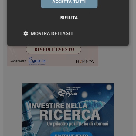
ACCETTA TUTTI
RIFIUTA
MOSTRA DETTAGLI
Necessari
Marketing
Necessari
Marketing
I cookie necessari contribuiscono a rendere fruibile il
sito web abilitandone funzionalità di base quali la
navigazione sulle pagine e l'accesso alle aree
protette del sito. Il sito web non è in grado di
funzionare correttamente senza questi cookie.
NOME
FORNITORE / DOMINIO
SCADENZA