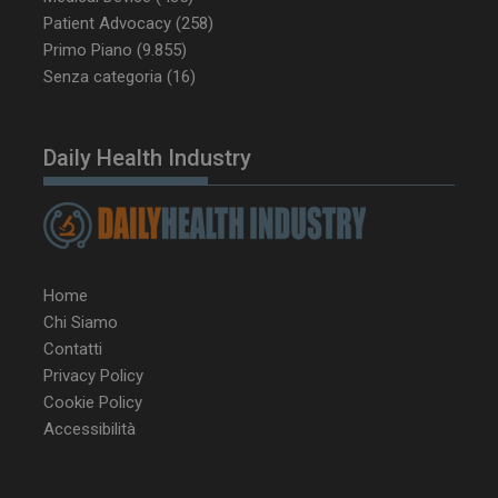
Patient Advocacy
(258)
Primo Piano
(9.855)
Senza categoria
(16)
tracking-sites-ironfish-
www.dailyhealthindustry.it
tracking-named-enable
sett
2 g
Daily Health Industry
__Secure-YNID
.youtube.com
5 m
sett
Home
Chi Siamo
Contatti
Privacy Policy
Cookie Policy
Accessibilità