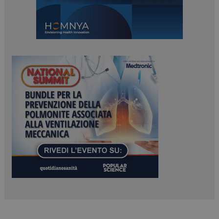
tracking-sites-
www.dailyhealthindustry.it
4
ironfish-session-id
settimane
2 giorni
ARRAffinity
Sessione
Microsoft Corporation
.www.dailyhealthindustry.it