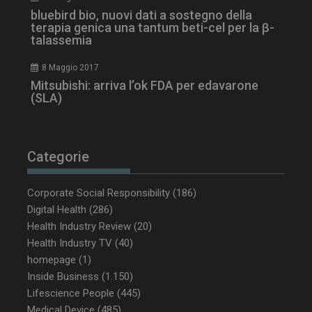
settimane
www.dailyhealthindustry.it
bluebird bio, nuovi dati a sostegno della
terapia genica una tantum beti-cel per la β-
talassemia
8 Maggio 2017
Mitsubishi: arriva l’ok FDA per edavarone
(SLA)
Categorie
Corporate Social Responsibility
(186)
Digital Health
(286)
Health Industry Review
(20)
Health Industry TV
(40)
NOME
FORNITORE / DOMINIO
SCA
homepage
(1)
__Secure-ROLLOUT_TOKEN
.youtube.com
5 m
Inside Business
(1.150)
sett
Lifescience People
(445)
Medical Device
(485)