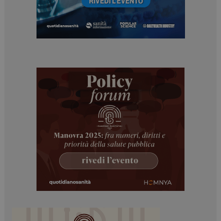
_ga
1 anno 1
Google LLC
mese
.dailyhealthindustry.it