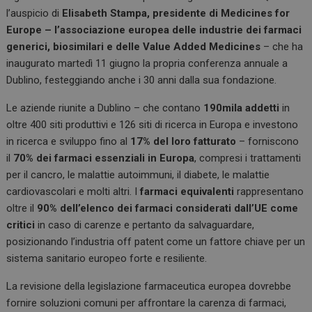
l’auspicio di
Elisabeth Stampa, presidente di Medicines for
Europe – l’associazione europea delle industrie dei farmaci
generici, biosimilari e delle Value Added Medicines
– che ha
inaugurato martedì 11 giugno la propria conferenza annuale a
Dublino, festeggiando anche i 30 anni dalla sua fondazione.
Le aziende riunite a Dublino – che contano
190mila addetti
in
oltre 400 siti produttivi e 126 siti di ricerca in Europa e investono
in ricerca e sviluppo fino al
17% del loro fatturato
– forniscono
il
70% dei farmaci essenziali in Europa
, compresi i trattamenti
per il cancro, le malattie autoimmuni, il diabete, le malattie
cardiovascolari e molti altri. I
farmaci equivalenti
rappresentano
oltre il
90% dell’elenco dei farmaci considerati dall’UE come
critici
in caso di carenze e pertanto da salvaguardare,
posizionando l’industria off patent come un fattore chiave per un
sistema sanitario europeo forte e resiliente.
La revisione della legislazione farmaceutica europea dovrebbe
fornire soluzioni comuni per affrontare la carenza di farmaci,