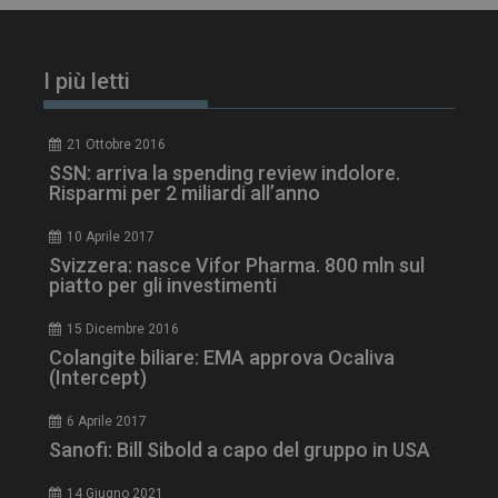
I più letti
21 Ottobre 2016
SSN: arriva la spending review indolore.
Risparmi per 2 miliardi all’anno
10 Aprile 2017
_ga_Z2VT792F98
.dailyhealthindustry.it
1 anno 1
mese
Svizzera: nasce Vifor Pharma. 800 mln sul
piatto per gli investimenti
15 Dicembre 2016
Colangite biliare: EMA approva Ocaliva
tracking-sites-
www.dailyhealthindustry.it
4
(Intercept)
ironfish-tracking-
settimane
enable
2 giorni
6 Aprile 2017
Sanofi: Bill Sibold a capo del gruppo in USA
14 Giugno 2021
CookieScriptConsent
5 mesi 3
CookieScript