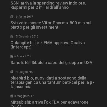
SSN: arriva la spending review indolore.
Risparmi per 2 miliardi all’anno
10 Aprile 2017
ARRAffinity
Sessione
Microsoft Corporation
Svizzera: nasce Vifor Pharma. 800 mln sul
.www.dailyhealthindustry.it
piatto per gli investimenti
15 Dicembre 2016
Colangite biliare: EMA approva Ocaliva
(Intercept)
6 Aprile 2017
Sanofi: Bill Sibold a capo del gruppo in USA
14 Giugno 2021
bluebird bio, nuovi dati a sostegno della
terapia genica una tantum beti-cel per la β-
talassemia
_ga_Z2VT792F98
.dailyhealthindustry.it
1 anno 1
mese
8 Maggio 2017
Mitsubishi: arriva l’ok FDA per edavarone
(SLA)