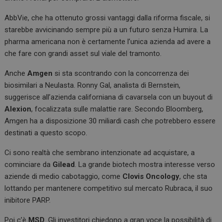
AbbVie, che ha ottenuto grossi vantaggi dalla riforma fiscale, si
starebbe avvicinando sempre più a un futuro senza Humira. La
pharma americana non è certamente l’unica azienda ad avere a
che fare con grandi asset sul viale del tramonto.
Anche
Amgen
si sta scontrando con la concorrenza dei
biosimilari a Neulasta. Ronny Gal, analista di Bernstein,
suggerisce all’azienda californiana di cavarsela con un buyout di
Alexion
, focalizzata sulle malattie rare. Secondo Bloomberg,
Amgen ha a disposizione 30 miliardi cash che potrebbero essere
destinati a questo scopo.
Ci sono realtà che sembrano intenzionate ad acquistare, a
cominciare da
Gilead
. La grande biotech mostra interesse verso
aziende di medio cabotaggio, come
Clovis Oncology
, che sta
lottando per mantenere competitivo sul mercato Rubraca, il suo
inibitore PARP.
Poi c’è
MSD
. Gli investitori chiedono a gran voce la possibilità di