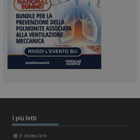
PHPSESSID
Sessione
PHP.net
www.dailyhealthindustry.it
I più letti
tracking-sites-
www.dailyhealthindustry.it
4
ironfish-session-id
settimane
21 Ottobre 2016
2 giorni