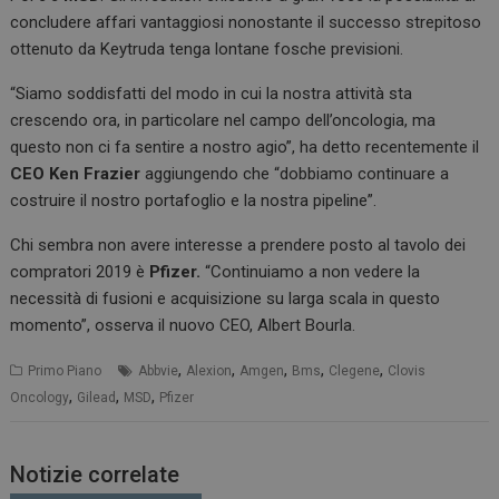
concludere affari vantaggiosi nonostante il successo strepitoso
ottenuto da Keytruda tenga lontane fosche previsioni.
“Siamo soddisfatti del modo in cui la nostra attività sta
crescendo ora, in particolare nel campo dell’oncologia, ma
questo non ci fa sentire a nostro agio”, ha detto recentemente il
CEO Ken Frazier
aggiungendo che “dobbiamo continuare a
costruire il nostro portafoglio e la nostra pipeline”.
Chi sembra non avere interesse a prendere posto al tavolo dei
compratori 2019 è
Pfizer.
“Continuiamo a non vedere la
necessità di fusioni e acquisizione su larga scala in questo
momento”, osserva il nuovo CEO, Albert Bourla.
,
,
,
,
,
Primo Piano
Abbvie
Alexion
Amgen
Bms
Clegene
Clovis
,
,
,
Oncology
Gilead
MSD
Pfizer
Notizie correlate