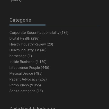
tracking-sites-
www.dailyhealthindustry.it
4
ironfish-tracking-
settimane
enable
2 giorni
Categorie
Corporate Social Responsibility
(186)
CookieScriptConsent
5 mesi 3
CookieScript
Digital Health
(286)
settimane
www.dailyhealthindustry.it
Health Industry Review
(20)
Health Industry TV
(40)
homepage
(1)
Inside Business
(1.150)
Lifescience People
(445)
Medical Device
(485)
Patient Advocacy
(258)
Primo Piano
(9.855)
Senza categoria
(16)
Daily Health Industry