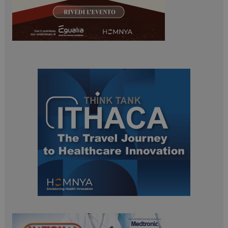
ARRAffinitySameSite
Sessione
Microsoft Corporation
.www.dailyhealthindustry.it