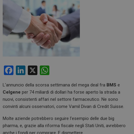
F
Li
X
W
a
n
h
L’annuncio della scorsa settimana del mega deal fra
BMS
e
ce
ke
at
Celgene
per 74 miliardi di dollari ha forse aperto la strada a
b
dI
s
nuovi, consistenti affari nel settore farmaceutico. Ne sono
o
n
A
convinti alcuni osservatori, come Vamil Divan di Credit Suisse.
o
p
Molte aziende potrebbero seguire l’esempio delle due big
k
p
pharma, e, grazie alla riforma fiscale negli Stati Uniti, avrebbero
anche i fondi per comprare. E dismettere.