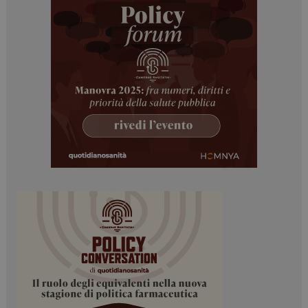
I cookie necessari contribuiscono a rendere fruibile il
sito web abilitandone funzionalità di base quali la
navigazione sulle pagine e l'accesso alle aree
protette del sito. Il sito web non è in grado di
funzionare correttamente senza questi cookie.
NOME
FORNITORE / DOMINIO
SCADENZA
_ga
1 anno 1
Google LLC
mese
.dailyhealthindustry.it