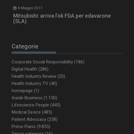
8 Maggio 2017
Mitsubishi: arriva l’ok FDA per edavarone
(SLA)
Categorie
_ga_Z2VT792F98
.dailyhealthindustry.it
1 anno 1
mese
Corporate Social Responsibility
(186)
Digital Health
(286)
Health Industry Review
(20)
Health Industry TV
(40)
tracking-sites-
www.dailyhealthindustry.it
4
homepage
(1)
ironfish-tracking-
settimane
Inside Business
(1.150)
enable
2 giorni
Lifescience People
(445)
Medical Device
(485)
Patient Advocacy
(258)
CookieScriptConsent
5 mesi 3
CookieScript
Primo Piano
(9.855)
settimane
www.dailyhealthindustry.it
Senza categoria
(16)