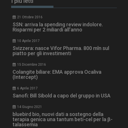
I più letti
21 Ottobre 2016
SSN: arriva la spending review indolore.
Risparmi per 2 miliardi all’anno
10 Aprile 2017
Svizzera: nasce Vifor Pharma. 800 mln sul
piatto per gli investimenti
tracking-sites-
www.dailyhealthindustry.it
4
15 Dicembre 2016
ironfish-session-id
settimane
Colangite biliare: EMA approva Ocaliva
2 giorni
(Intercept)
6 Aprile 2017
Sanofi: Bill Sibold a capo del gruppo in USA
ARRAffinity
Sessione
Microsoft Corporation
.www.dailyhealthindustry.it
14 Giugno 2021
bluebird bio, nuovi dati a sostegno della
terapia genica una tantum beti-cel per la β-
talassemia