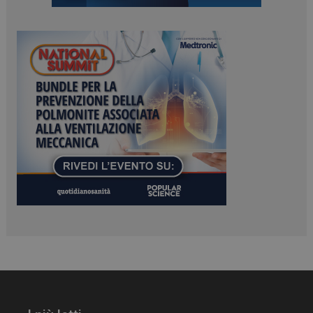
ARRAffinitySameSite
Sessione
Microsoft Corporation
.www.dailyhealthindustry.it
PHPSESSID
Sessione
PHP.net
www.dailyhealthindustry.it