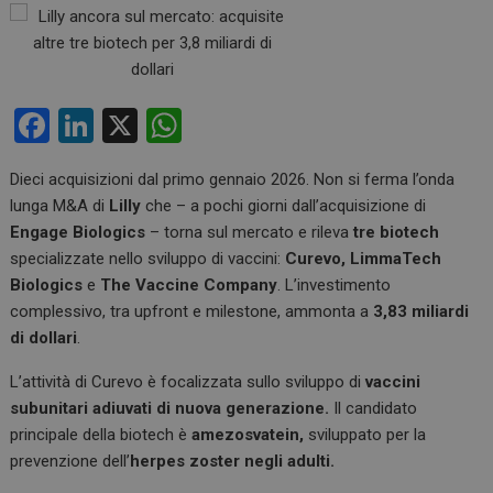
F
Li
X
W
a
n
h
Dieci acquisizioni dal primo gennaio 2026. Non si ferma l’onda
ce
ke
at
lunga M&A di
Lilly
che – a pochi giorni dall’acquisizione di
b
dI
s
Engage Biologics
– torna sul mercato e rileva
tre biotech
o
n
A
specializzate nello sviluppo di vaccini:
Curevo, LimmaTech
Biologics
e
The Vaccine Company
. L’investimento
o
p
complessivo, tra upfront e milestone, ammonta a
3,83 miliardi
k
p
di dollari
.
L’attività di Curevo è focalizzata sullo sviluppo di
vaccini
subunitari adiuvati di nuova generazione.
Il candidato
principale della biotech è
amezosvatein,
sviluppato per la
prevenzione dell’
herpes zoster negli adulti.