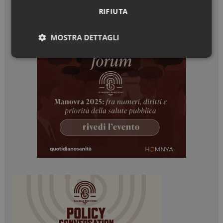
RIFIUTA
MOSTRA DETTAGLI
Necessari
Marketing
Necessari
Marketing
I cookie necessari contribuiscono a rendere fruibile il
sito web abilitandone funzionalità di base quali la
navigazione sulle pagine e l'accesso alle aree
protette del sito. Il sito web non è in grado di
funzionare correttamente senza questi cookie.
NOME
FORNITORE / DOMINIO
SCADENZA
_ga
1 anno 1
Google LLC
mese
.dailyhealthindustry.it