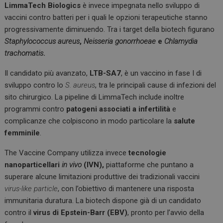
LimmaTech Biologics
è invece impegnata nello sviluppo di
vaccini contro batteri per i quali le opzioni terapeutiche stanno
progressivamente diminuendo. Tra i target della biotech figurano
Staphylococcus aureus
,
Neisseria gonorrhoeae
e
Chlamydia
trachomatis
.
Il candidato più avanzato,
LTB-SA7
, è un vaccino in fase I di
sviluppo contro lo
S. aureus
, tra le principali cause di infezioni del
sito chirurgico. La pipeline di LimmaTech include inoltre
programmi contro
patogeni associati a infertilità
e
complicanze che colpiscono in modo particolare la
salute
femminile
.
The Vaccine Company utilizza invece
tecnologie
nanoparticellari
in vivo
(IVN),
piattaforme che puntano a
superare alcune limitazioni produttive dei tradizionali vaccini
virus-like particle
, con l’obiettivo di mantenere una risposta
immunitaria duratura. La biotech dispone già di un candidato
contro il
virus di Epstein-Barr (EBV)
, pronto per l’avvio della