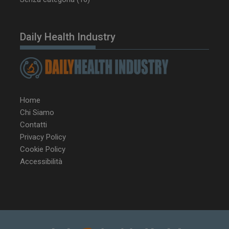
Daily Health Industry
Home
Chi Siamo
Contatti
Privacy Policy
Cookie Policy
Accessibilità
NOME
FORNITORE / DOMINIO
SCA
__Secure-ROLLOUT_TOKEN
.youtube.com
5 m
sett