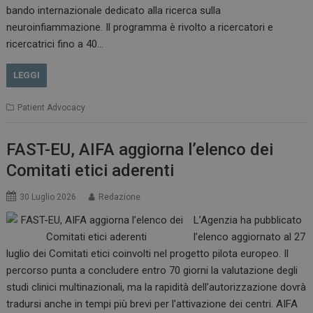
bando internazionale dedicato alla ricerca sulla
neuroinfiammazione. Il programma è rivolto a ricercatori e
CookieScriptConsent
5 mesi 3
ricercatrici fino a 40…
CookieScript
settimane
www.dailyhealthindustry.it
LEGGI
Patient Advocacy
FAST-EU, AIFA aggiorna l’elenco dei
Comitati etici aderenti
30 Luglio 2026
Redazione
L’Agenzia ha pubblicato
l’elenco aggiornato al 27
luglio dei Comitati etici coinvolti nel progetto pilota europeo. Il
percorso punta a concludere entro 70 giorni la valutazione degli
studi clinici multinazionali, ma la rapidità dell’autorizzazione dovrà
NOME
FORNITORE / DOMINIO
SCA
tradursi anche in tempi più brevi per l’attivazione dei centri. AIFA