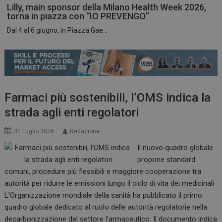
Lilly, main sponsor della Milano Health Week 2026,
torna in piazza con “IO PREVENGO”
Dal 4 al 6 giugno, in Piazza Gae...
ARRAffinitySameSite
Sessione
Microsoft Corporation
.www.dailyhealthindustry.it
Farmaci più sostenibili, l’OMS indica la
strada agli enti regolatori
31 Luglio 2026
Redazione
Il nuovo quadro globale
propone standard
comuni, procedure più flessibili e maggiore cooperazione tra
autorità per ridurre le emissioni lungo il ciclo di vita dei medicinali
L’Organizzazione mondiale della sanità ha pubblicato il primo
PHPSESSID
Sessione
PHP.net
quadro globale dedicato al ruolo delle autorità regolatorie nella
www.dailyhealthindustry.it
decarbonizzazione del settore farmaceutico. Il documento indica