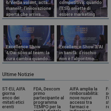
6/Verba volant, acta
competitiva: quando
manent: l’innovazione
l’ESG smette di
aperta che arriva...
essere marketing
Excellence Show
Excellence Show 3/AI
4/Dai silos al team: la
in sanità: il rischio
cura cambia quando...
non è l’algoritmo...
Ultime Notizie
FDA, Dexcom
AIFA amplia la
Farmaci più
primo
rimborsabilità:
sostenibili,
partecipante al
nove nuovi
l’OMS indica la
programma
accessi tra
strada agli enti
TEMPO per la
farmaci e
regolatori