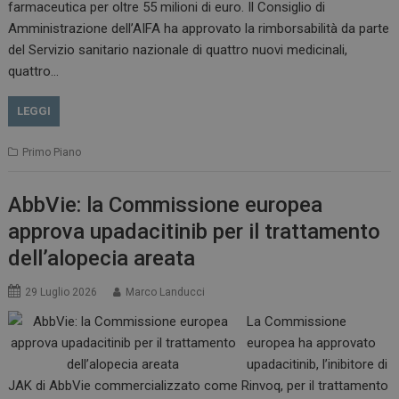
farmaceutica per oltre 55 milioni di euro. Il Consiglio di
VISITOR_INFO1_LIVE
5 m
Google LLC
Amministrazione dell’AIFA ha approvato la rimborsabilità da parte
sett
.youtube.com
del Servizio sanitario nazionale di quattro nuovi medicinali,
quattro…
LEGGI
Primo Piano
AbbVie: la Commissione europea
approva upadacitinib per il trattamento
dell’alopecia areata
29 Luglio 2026
Marco Landucci
La Commissione
europea ha approvato
upadacitinib, l’inibitore di
JAK di AbbVie commercializzato come Rinvoq, per il trattamento