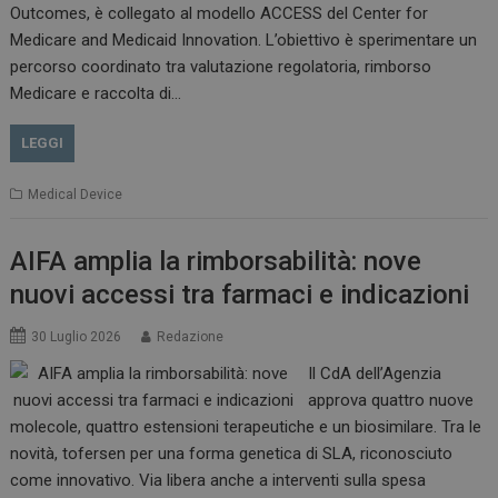
Outcomes, è collegato al modello ACCESS del Center for
Medicare and Medicaid Innovation. L’obiettivo è sperimentare un
percorso coordinato tra valutazione regolatoria, rimborso
Medicare e raccolta di…
VISITOR_PRIVACY_METADATA
5 m
YouTube
sett
.youtube.com
LEGGI
Medical Device
AIFA amplia la rimborsabilità: nove
nuovi accessi tra farmaci e indicazioni
30 Luglio 2026
Redazione
Il CdA dell’Agenzia
approva quattro nuove
YSC
Ses
Google LLC
molecole, quattro estensioni terapeutiche e un biosimilare. Tra le
.youtube.com
novità, tofersen per una forma genetica di SLA, riconosciuto
come innovativo. Via libera anche a interventi sulla spesa