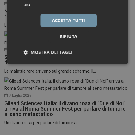
30 Luglio 2026
più
Neuroinfiammazione, fino a 50 mila euro per
ricercatori under 40
ACCETTA TUTTI
La Fondazione Francesco della Valle ETS apre le...
RIFIUTA
17 Luglio 2026
MOSTRA DETTAGLI
Stati Uniti: nasce il primo festival del cinema
dedicato alle malattie rare
Necessari
Marketing
Le malattie rare arrivano sul grande schermo. Il...
7 Luglio 2026
Gilead Sciences Italia: il divano rosa di “Due di Noi”
Necessari
Marketing
arriva al Roma Summer Fest per parlare di tumore
al seno metastatico
I cookie necessari contribuiscono a rendere fruibile il
Un divano rosa per parlare di tumore al...
sito web abilitandone funzionalità di base quali la
navigazione sulle pagine e l'accesso alle aree
protette del sito. Il sito web non è in grado di