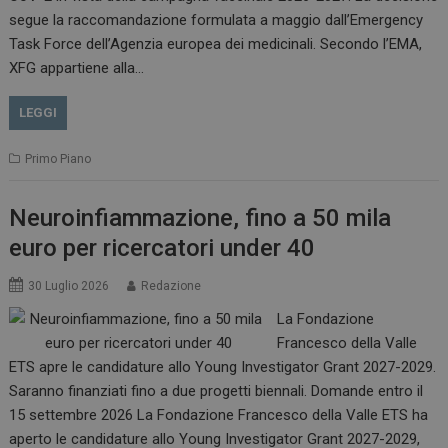
.www.dailyhealthindustry.it
segue la raccomandazione formulata a maggio dall’Emergency
Task Force dell’Agenzia europea dei medicinali. Secondo l’EMA,
XFG appartiene alla…
LEGGI
Primo Piano
Neuroinfiammazione, fino a 50 mila
euro per ricercatori under 40
_ga_Z2VT792F98
.dailyhealthindustry.it
1 anno 1
30 Luglio 2026
Redazione
mese
La Fondazione
Francesco della Valle
ETS apre le candidature allo Young Investigator Grant 2027-2029.
Saranno finanziati fino a due progetti biennali. Domande entro il
tracking-sites-
www.dailyhealthindustry.it
4
ironfish-tracking-
settimane
15 settembre 2026 La Fondazione Francesco della Valle ETS ha
enable
2 giorni
aperto le candidature allo Young Investigator Grant 2027-2029,