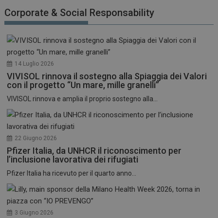
funzionare correttamente senza questi cookie.
Corporate & Social Responsability
NOME
FORNITORE / DOMINIO
SCADENZA
_ga
1 anno 1
Google LLC
mese
.dailyhealthindustry.it
14 Luglio 2026
VIVISOL rinnova il sostegno alla Spiaggia dei Valori
con il progetto “Un mare, mille granelli”
VIVISOL rinnova e amplia il proprio sostegno alla...
22 Giugno 2026
Pfizer Italia, da UNHCR il riconoscimento per
l’inclusione lavorativa dei rifugiati
Pfizer Italia ha ricevuto per il quarto anno...
3 Giugno 2026