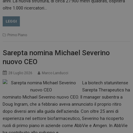
anni. La nuova struttura, di circa 27.900 metri quadrati, ospiterà
oltre 1.000 ricercatori…
LEGGI
Primo Piano
Sarepta nomina Michael Severino
nuovo CEO
28 Luglio 2026
Marco Landucci
La biotech statunitense
Sarepta Therapeutics ha
nominato Michael Severino nuovo CEO. Il manager subentra a
Doug Ingram, che a febbraio aveva annunciato il proprio ritiro
dopo diversi anni alla guida dell’azienda. Con oltre 25 anni di
esperienza nel settore biofarmaceutico, Severino ha ricoperto
ruoli di primo piano in aziende come AbbVie e Amgen. In AbbVie
ha contribuito allo sviluppo e…