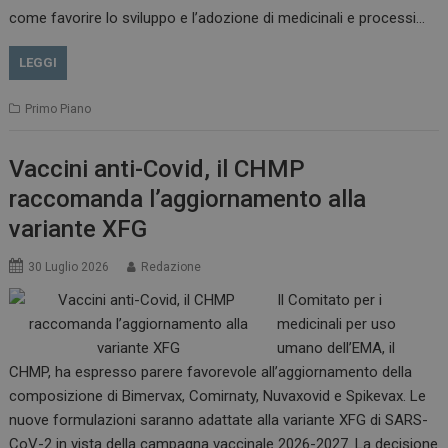
come favorire lo sviluppo e l’adozione di medicinali e processi…
LEGGI
Primo Piano
Vaccini anti-Covid, il CHMP
raccomanda l’aggiornamento alla
variante XFG
30 Luglio 2026
Redazione
Il Comitato per i
medicinali per uso
tracking-sites-
www.dailyhealthindustry.it
4
ironfish-session-id
settimane
umano dell’EMA, il
2 giorni
CHMP, ha espresso parere favorevole all’aggiornamento della
composizione di Bimervax, Comirnaty, Nuvaxovid e Spikevax. Le
nuove formulazioni saranno adattate alla variante XFG di SARS-
ARRAffinity
Sessione
Microsoft Corporation
CoV-2 in vista della campagna vaccinale 2026-2027. La decisione