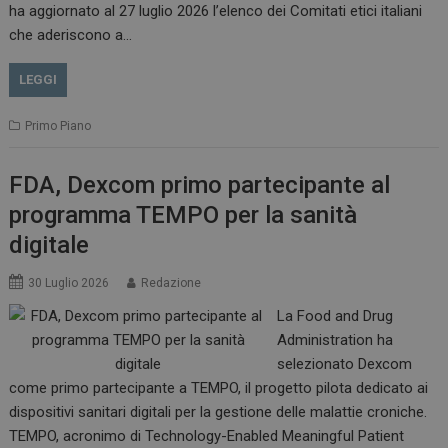
__Secure-ROLLOUT_TOKEN
.youtube.com
5 m
ha aggiornato al 27 luglio 2026 l’elenco dei Comitati etici italiani
sett
che aderiscono a…
LEGGI
Primo Piano
tracking-sites-ironfish-
www.dailyhealthindustry.it
tracking-named-enable
sett
2 g
FDA, Dexcom primo partecipante al
programma TEMPO per la sanità
digitale
30 Luglio 2026
Redazione
__Secure-YNID
.youtube.com
5 m
sett
La Food and Drug
Administration ha
selezionato Dexcom
come primo partecipante a TEMPO, il progetto pilota dedicato ai
dispositivi sanitari digitali per la gestione delle malattie croniche.
TEMPO, acronimo di Technology-Enabled Meaningful Patient