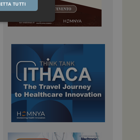
ETTA TUTTI
igazione sulle pagine
kie.
 Google Universal
nificativo del
tilizzato da Google.
stinguere utenti
o in modo casuale
uso in ogni richiesta
colare i dati di
apporti di analisi dei