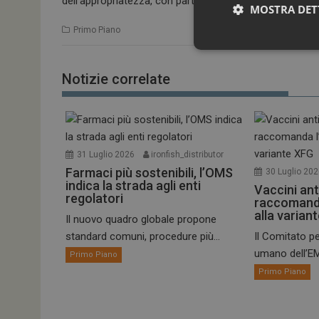
dell’appropriatezza, con particolare attenzione alla prati
MOSTRA DET
Primo Piano
Notizie correlate
31 Luglio 2026
ironfish_distributor
Farmaci più sostenibili, l’OMS
30 Luglio 20
I cookie necessari con
indica la strada agli enti
Vaccini ant
e l'accesso alle aree 
regolatori
raccomand
NOME
alla varian
Il nuovo quadro globale propone
_ga
standard comuni, procedure più...
Il Comitato pe
umano dell’EM
Primo Piano
Primo Piano