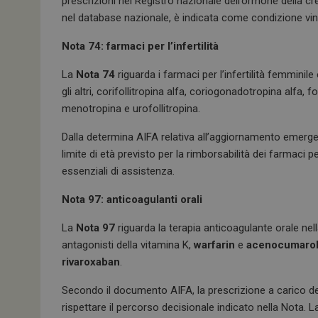
prescrizioni nel Registro nazionale dell’ormone della cres
nel database nazionale, è indicata come condizione vinc
Nota 74: farmaci per l’infertilità
La
Nota 74
riguarda i farmaci per l’infertilità femminil
gli altri, corifollitropina alfa, coriogonadotropina alfa, fol
menotropina e urofollitropina.
Dalla determina AIFA relativa all’aggiornamento emerge 
limite di età previsto per la rimborsabilità dei farmaci per
essenziali di assistenza.
Nota 97: anticoagulanti orali
La
Nota 97
riguarda la terapia anticoagulante orale nella
antagonisti della vitamina K,
warfarin
e
acenocumaro
rivaroxaban
.
Secondo il documento AIFA, la prescrizione a carico del 
rispettare il percorso decisionale indicato nella Nota