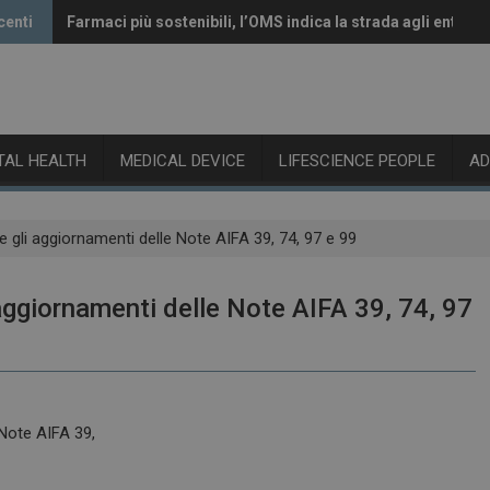
centi
Farmaci più sostenibili, l’OMS indica la strada agli enti reg
Vaccini anti-Covid, il CHMP raccomanda l’aggiornamento 
ITAL HEALTH
MEDICAL DEVICE
LIFESCIENCE PEOPLE
A
ore gli aggiornamenti delle Note AIFA 39, 74, 97 e 99
i aggiornamenti delle Note AIFA 39, 74, 97