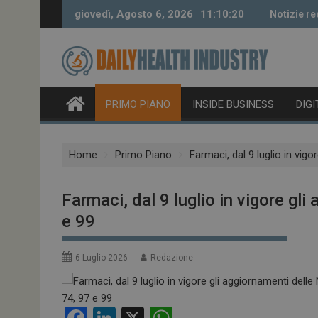
Skip
giovedì, Agosto 6, 2026
11:10:21
Notizie re
to
content
PRIMO PIANO
INSIDE BUSINESS
DIG
Home
Primo Piano
Farmaci, dal 9 luglio in vig
Farmaci, dal 9 luglio in vigore gl
e 99
6 Luglio 2026
Redazione