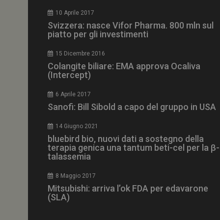
CookieScriptConse
10 Aprile 2017
Svizzera: nasce Vifor Pharma. 800 mln sul
piatto per gli investimenti
15 Dicembre 2016
NOME
Colangite biliare: EMA approva Ocaliva
(Intercept)
__Secure-ROLLOU
6 Aprile 2017
Sanofi: Bill Sibold a capo del gruppo in USA
tracking-sites-ironf
tracking-named-en
14 Giugno 2021
__Secure-YNID
bluebird bio, nuovi dati a sostegno della
terapia genica una tantum beti-cel per la β-
talassemia
8 Maggio 2017
VISITOR_PRIVACY_
Mitsubishi: arriva l’ok FDA per edavarone
(SLA)