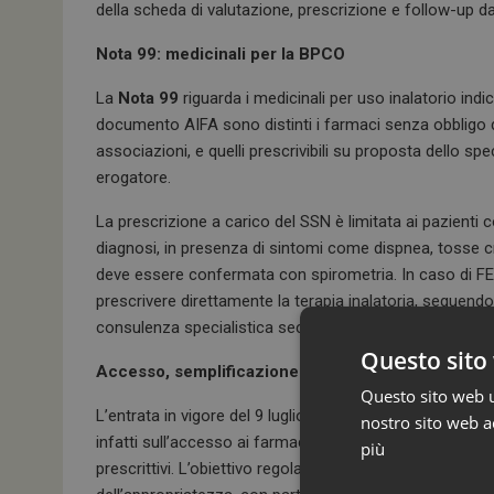
della scheda di valutazione, prescrizione e follow-up da
Nota 99: medicinali per la BPCO
La
Nota 99
riguarda i medicinali per uso inalatorio indi
documento AIFA sono distinti i farmaci senza obbligo d
associazioni, e quelli prescrivibili su proposta dello s
erogatore.
La prescrizione a carico del SSN è limitata ai pazienti
diagnosi, in presenza di sintomi come dispnea, tosse cr
deve essere confermata con spirometria. In caso di FEV
prescrivere direttamente la terapia inalatoria, seguend
consulenza specialistica secondo il quadro clinico e i P
Questo sito 
Accesso, semplificazione e appropriatezza
Questo sito web ut
L’entrata in vigore del 9 luglio assume quindi un riliev
nostro sito web ac
infatti sull’accesso ai farmaci rimborsati dal Servizio s
più
prescrittivi. L’obiettivo regolatorio resta il bilanciamen