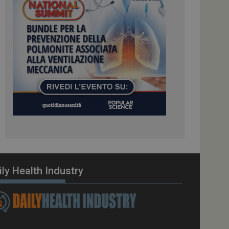
ome piattaforma di
el carico, questo
una sessione di
e gestite dallo
te sul linguaggio
erico utilizzato per
tente. Normalmente è
 il modo in cui
er il sito, ma un
di accesso per un
cazione per
 visitatore.
i Web eseguiti sulla
e utilizzato per il
i che le richieste
stradate allo stesso
ily Health Industry
zione.
gle Analytics per
azione per abilitare