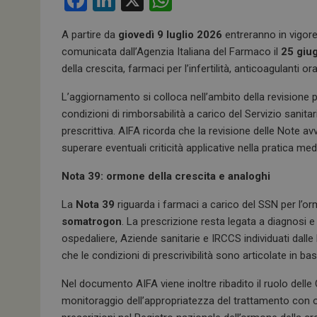
F
Li
X
W
a
n
h
A partire da
giovedì 9 luglio 2026
entreranno in vigore
ce
ke
at
comunicata dall’Agenzia Italiana del Farmaco il
25 giu
b
dI
s
della crescita, farmaci per l’infertilità, anticoagulanti
o
n
A
L’aggiornamento si colloca nell’ambito della revisione p
o
p
condizioni di rimborsabilità a carico del Servizio sanit
k
p
prescrittiva. AIFA ricorda che la revisione delle Note a
superare eventuali criticità applicative nella pratica me
Nota 39: ormone della crescita e analoghi
La
Nota 39
riguarda i farmaci a carico del SSN per l’or
somatrogon
. La prescrizione resta legata a diagnosi e 
ospedaliere, Aziende sanitarie e IRCCS individuati dalle
che le condizioni di prescrivibilità sono articolate in ba
Nel documento AIFA viene inoltre ribadito il ruolo dell
monitoraggio dell’appropriatezza del trattamento con o