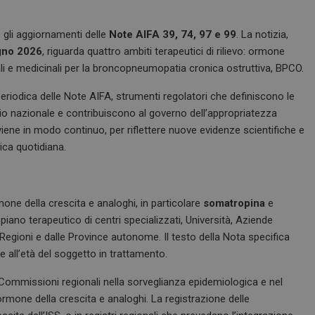
 gli aggiornamenti delle
Note AIFA 39, 74, 97 e 99
. La notizia,
gno 2026
, riguarda quattro ambiti terapeutici di rilievo: ormone
 orali e medicinali per la broncopneumopatia cronica ostruttiva, BPCO.
eriodica delle Note AIFA, strumenti regolatori che definiscono le
ario nazionale e contribuiscono al governo dell’appropriatezza
vviene in modo continuo, per riflettere nuove evidenze scientifiche e
dica quotidiana.
mone della crescita e analoghi, in particolare
somatropina
e
piano terapeutico di centri specializzati, Università, Aziende
 Regioni e dalle Province autonome. Il testo della Nota specifica
se all’età del soggetto in trattamento.
e Commissioni regionali nella sorveglianza epidemiologica e nel
rmone della crescita e analoghi. La registrazione delle