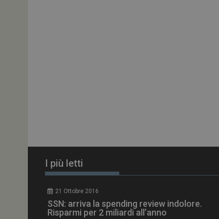
ARRAffinitySameSit
PHPSESSID
tracking-sites-
ironfish-session-id
ARRAffinity
I più letti
_ga_Z2VT792F98
21 Ottobre 2016
tracking-sites-
SSN: arriva la spending review indolore.
ironfish-tracking-
enable
Risparmi per 2 miliardi all’anno