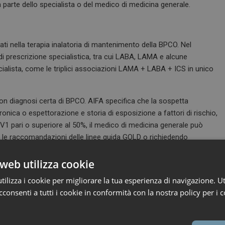
 parte dello specialista o del medico di medicina generale.
cati nella terapia inalatoria di mantenimento della BPCO. Nel
i prescrizione specialistica, tra cui LABA, LAMA e alcune
pecialista, come le triplici associazioni LAMA + LABA + ICS in unico
 con diagnosi certa di BPCO. AIFA specifica che la sospetta
onica o espettorazione e storia di esposizione a fattori di rischio,
1 pari o superiore al 50%, il medico di medicina generale può
o le raccomandazioni delle linee guida GOLD o richiedendo
DTA locali.
web utilizza cookie
ilizza i cookie per migliorare la tua esperienza di navigazione. Ut
o non solo clinico, ma anche organizzativo. Le Note AIFA incidono
consenti a tutti i cookie in conformità con la nostra policy per i c
anitario nazionale, definendo criteri, condizioni e percorsi
to tra accesso alle terapie, semplificazione dei percorsi e controllo