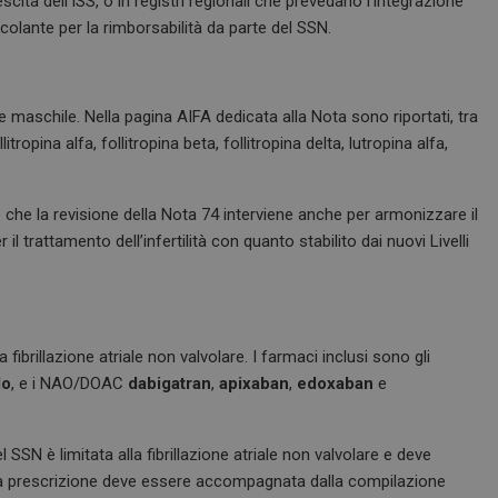
cita dell’ISS, o in registri regionali che prevedano l’integrazione
olante per la rimborsabilità da parte del SSN.
e e maschile. Nella pagina AIFA dedicata alla Nota sono riportati, tra
litropina alfa, follitropina beta, follitropina delta, lutropina alfa,
che la revisione della Nota 74 interviene anche per armonizzare il
 il trattamento dell’infertilità con quanto stabilito dai nuovi Livelli
 fibrillazione atriale non valvolare. I farmaci inclusi sono gli
lo
, e i NAO/DOAC
dabigatran
,
apixaban
,
edoxaban
e
SSN è limitata alla fibrillazione atriale non valvolare e deve
. La prescrizione deve essere accompagnata dalla compilazione