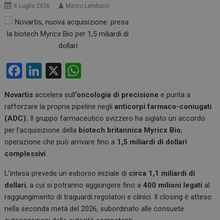
6 Luglio 2026
Marco Landucci
F
Li
X
W
a
n
h
Novartis
accelera sull
’oncologia di precisione
e punta a
ce
ke
at
rafforzare la propria pipeline negli
anticorpi farmaco-coniugati
b
dI
s
(ADC).
Il gruppo farmaceutico svizzero ha siglato un accordo
o
n
A
per l’acquisizione della
biotech britannica Myricx Bio
,
operazione che può arrivare fino a
1,5 miliardi di dollari
o
p
complessivi
.
k
p
L’intesa prevede un esborso iniziale di
circa 1,1 miliardi di
dollari
, a cui si potranno aggiungere fino a
400 milioni legati
al
raggiungimento di traguardi regolatori e clinici. Il closing è atteso
nella seconda metà del 2026, subordinato alle consuete