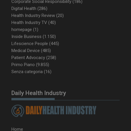
Corporate Social Responsibility
(186)
Digital Health
(286)
Health Industry Review
(20)
Health Industry TV
(40)
_ga_Z2VT792F98
.dailyhealthindustry.it
1 anno 1
mese
homepage
(1)
Inside Business
(1.150)
Lifescience People
(445)
Medical Device
(485)
Patient Advocacy
(258)
tracking-sites-
www.dailyhealthindustry.it
4
ironfish-tracking-
settimane
Primo Piano
(9.855)
enable
2 giorni
Senza categoria
(16)
CookieScriptConsent
5 mesi 3
CookieScript
Daily Health Industry
settimane
www.dailyhealthindustry.it
Home