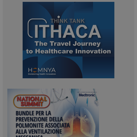
ARRAffinitySameSite
Sessione
Microsoft Corporation
.www.dailyhealthindustry.it