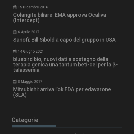
15 Dicembre 2016
Colangite biliare: EMA approva Ocaliva
(Intercept)
6 Aprile 2017
tracking-sites-
www.dailyhealthindustry.it
4
Sanofi: Bill Sibold a capo del gruppo in USA
ironfish-session-id
settimane
2 giorni
14 Giugno 2021
bluebird bio, nuovi dati a sostegno della
terapia genica una tantum beti-cel per la β-
talassemia
ARRAffinity
Sessione
Microsoft Corporation
.www.dailyhealthindustry.it
8 Maggio 2017
Mitsubishi: arriva l’ok FDA per edavarone
(SLA)
Categorie