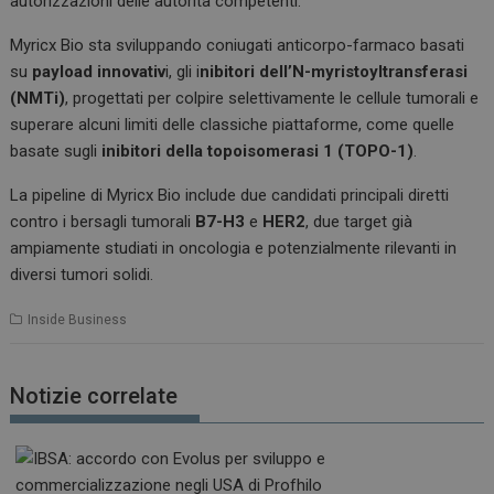
autorizzazioni delle autorità competenti.
Myricx Bio sta sviluppando coniugati anticorpo-farmaco basati
su
payload innovativ
i, gli i
nibitori dell’N-myristoyltransferasi
(NMTi)
, progettati per colpire selettivamente le cellule tumorali e
superare alcuni limiti delle classiche piattaforme, come quelle
basate sugli
inibitori della topoisomerasi 1 (TOPO-1)
.
La pipeline di Myricx Bio include due candidati principali diretti
contro i bersagli tumorali
B7-H3
e
HER2
, due target già
ampiamente studiati in oncologia e potenzialmente rilevanti in
diversi tumori solidi.
Inside Business
Notizie correlate