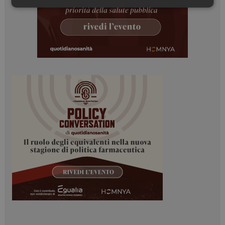
Necessari
Marketing
Necessari
Marketing
I cookie necessari contribuiscono a rendere fruibile il
sito web abilitandone funzionalità di base quali la
navigazione sulle pagine e l'accesso alle aree
protette del sito. Il sito web non è in grado di
funzionare correttamente senza questi cookie.
NOME
FORNITORE / DOMINIO
SCADENZA
_ga
1 anno 1
Google LLC
mese
.dailyhealthindustry.it