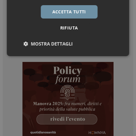
ACCETTA TUTTI
RIFIUTA
MOSTRA DETTAGLI
Necessari
Marketing
Necessari
Marketing
I cookie necessari contribuiscono a rendere fruibile il
sito web abilitandone funzionalità di base quali la
navigazione sulle pagine e l'accesso alle aree
protette del sito. Il sito web non è in grado di
funzionare correttamente senza questi cookie.