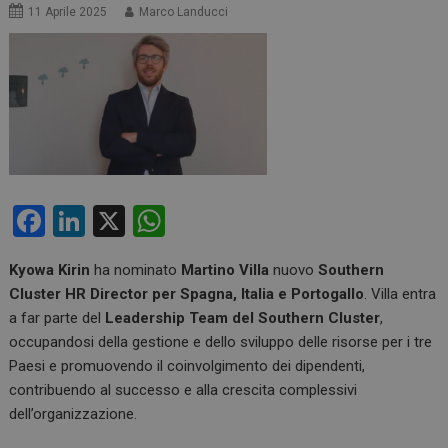
11 Aprile 2025
Marco Landucci
F
Li
X
W
a
n
h
Kyowa Kirin
ha nominato
Martino Villa
nuovo
Southern
ce
ke
at
Cluster HR Director per Spagna, Italia e Portogallo
. Villa entra
b
dI
s
a far parte del
Leadership Team del Southern Cluster
,
o
n
A
occupandosi della gestione e dello sviluppo delle risorse per i tre
Paesi e promuovendo il coinvolgimento dei dipendenti,
o
p
contribuendo al successo e alla crescita complessivi
k
p
dell’organizzazione.