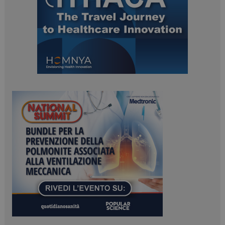
ARRAffinitySameSite
Sessione
Microsoft Corporation
.www.dailyhealthindustry.it
PHPSESSID
Sessione
PHP.net
www.dailyhealthindustry.it