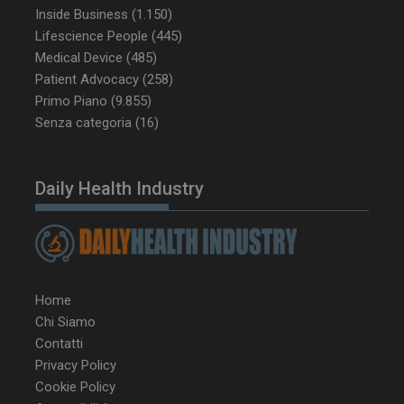
Inside Business
(1.150)
CookieScriptConsent
5 mesi 3
CookieScript
Lifescience People
(445)
settimane
www.dailyhealthindustry.it
Medical Device
(485)
Patient Advocacy
(258)
Primo Piano
(9.855)
Senza categoria
(16)
Daily Health Industry
Home
Chi Siamo
Contatti
NOME
FORNITORE / DOMINIO
SCA
Privacy Policy
__Secure-ROLLOUT_TOKEN
.youtube.com
5 m
Cookie Policy
sett