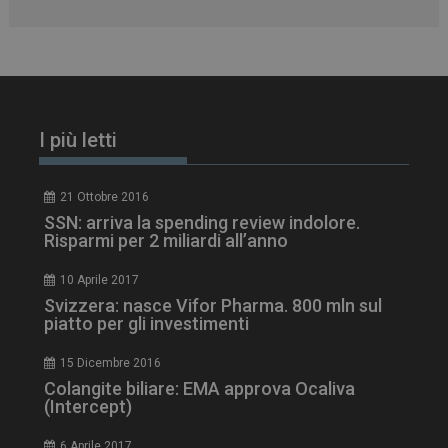
I più letti
21 Ottobre 2016
SSN: arriva la spending review indolore.
Risparmi per 2 miliardi all’anno
10 Aprile 2017
tracking-sites-
www.dailyhealthindustry.it
4
Svizzera: nasce Vifor Pharma. 800 mln sul
ironfish-session-id
settimane
piatto per gli investimenti
2 giorni
15 Dicembre 2016
Colangite biliare: EMA approva Ocaliva
(Intercept)
ARRAffinity
Sessione
Microsoft Corporation
.www.dailyhealthindustry.it
6 Aprile 2017