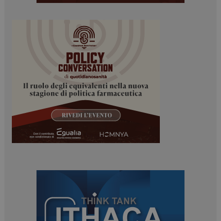
NOME
FORNITORE / DOMINIO
SCADENZA
_ga
1 anno 1
Google LLC
mese
.dailyhealthindustry.it