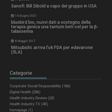
Sanofi: Bill Sibold a capo del gruppo in USA
14 Giugno 2021
bluebird bio, nuovi dati a sostegno della
terapia genica una tantum beti-cel per la β-
talassemia
8 Maggio 2017
Mitsubishi: arriva l’ok FDA per edavarone
(SLA)
_ga_Z2VT792F98
.dailyhealthindustry.it
1 anno 1
mese
Categorie
Corporate Social Responsibility
(186)
Digital Health
(286)
tracking-sites-
www.dailyhealthindustry.it
4
ironfish-tracking-
settimane
Health Industry Review
(20)
enable
2 giorni
Health Industry TV
(40)
homepage
(1)