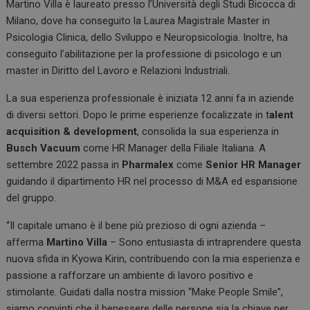
Martino Villa è laureato presso l’Università degli Studi Bicocca di
Milano, dove ha conseguito la Laurea Magistrale Master in
Psicologia Clinica, dello Sviluppo e Neuropsicologia. Inoltre, ha
conseguito l’abilitazione per la professione di psicologo e un
master in Diritto del Lavoro e Relazioni Industriali.
La sua esperienza professionale è iniziata 12 anni fa in aziende
di diversi settori. Dopo le prime esperienze focalizzate in t
alent
acquisition & development
, consolida la sua esperienza in
Busch Vacuum
come HR Manager della Filiale Italiana. A
settembre 2022 passa in
Pharmalex
come
Senior HR Manager
guidando il dipartimento HR nel processo di M&A ed espansione
del gruppo.
“Il capitale umano è il bene più prezioso di ogni azienda –
afferma
Martino Villa
– Sono entusiasta di intraprendere questa
nuova sfida in Kyowa Kirin, contribuendo con la mia esperienza e
passione a rafforzare un ambiente di lavoro positivo e
stimolante. Guidati dalla nostra mission “Make People Smile”,
siamo convinti che il benessere delle persone sia la chiave per