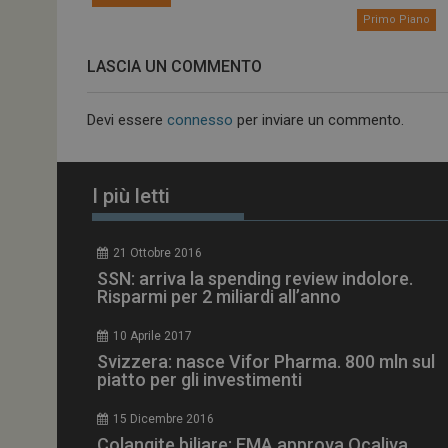
Primo Piano
NOME
LASCIA UN COMMENTO
__Secure-ROLLOU
Devi essere
connesso
per inviare un commento.
tracking-sites-ironf
tracking-named-en
I più letti
__Secure-YNID
21 Ottobre 2016
SSN: arriva la spending review indolore.
Risparmi per 2 miliardi all’anno
VISITOR_PRIVACY_
10 Aprile 2017
Svizzera: nasce Vifor Pharma. 800 mln sul
piatto per gli investimenti
YSC
15 Dicembre 2016
Colangite biliare: EMA approva Ocaliva