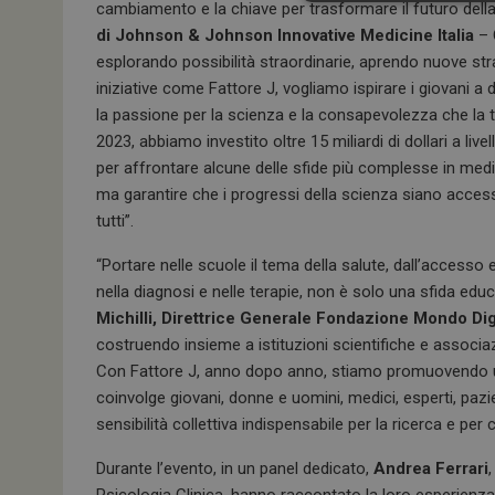
cambiamento e la chiave per trasformare il futuro dell
di Johnson & Johnson Innovative Medicine Italia
– O
esplorando possibilità straordinarie, aprendo nuove stra
iniziative come Fattore J, vogliamo ispirare i giovani 
la passione per la scienza e la consapevolezza che la 
2023, abbiamo investito oltre 15 miliardi di dollari a live
per affrontare alcune delle sfide più complesse in medic
ma garantire che i progressi della scienza siano accessi
I cookie necessari con
e l'accesso alle aree 
tutti”.
NOME
“Portare nelle scuole il tema della salute, dall’accesso eq
_ga
nella diagnosi e nelle terapie, non è solo una sfida ed
Michilli, Direttrice Generale Fondazione Mondo Di
costruendo insieme a istituzioni scientifiche e associaz
Con Fattore J, anno dopo anno, stiamo promuovendo una 
coinvolge giovani, donne e uomini, medici, esperti, pazie
sensibilità collettiva indispensabile per la ricerca e per 
ARRAffinitySameSit
Durante l’evento, in un panel dedicato,
Andrea Ferrari
Psicologia Clinica, hanno raccontato la loro esperienza