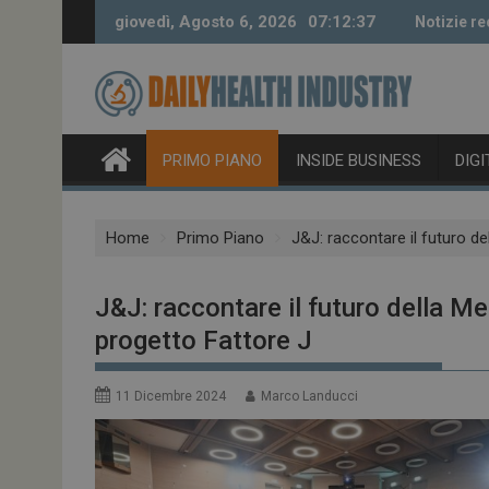
Skip
giovedì, Agosto 6, 2026
07:12:38
Notizie re
to
content
PRIMO PIANO
INSIDE BUSINESS
DIG
Home
Primo Piano
J&J: raccontare il futuro de
J&J: raccontare il futuro della Med
progetto Fattore J
11 Dicembre 2024
Marco Landucci