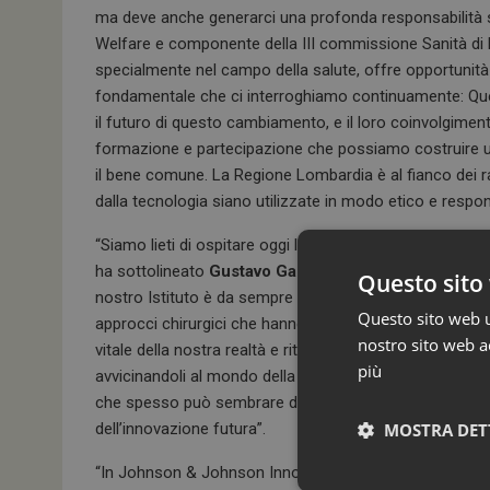
ma deve anche generarci una profonda responsabilità
Welfare e componente della III commissione Sanità di
specialmente nel campo della salute, offre opportunità st
fondamentale che ci interroghiamo continuamente: Que
il futuro di questo cambiamento, e il loro coinvolgiment
formazione e partecipazione che possiamo costruire una s
il bene comune. La Regione Lombardia è al fianco dei ra
dalla tecnologia siano utilizzate in modo etico e respon
“Siamo lieti di ospitare oggi l’evento di lancio di Fattor
ha sottolineato
Gustavo Galmozzi, Presidente della 
Questo sito 
nostro Istituto è da sempre in prima linea nella ricerca
Questo sito web ut
approcci chirurgici che hanno segnato progressi significat
nostro sito web ac
vitale della nostra realtà e riteniamo fondamentale tra
più
avvicinandoli al mondo della ricerca. Speriamo che l’in
che spesso può sembrare distante, suscitando in loro l
MOSTRA DET
dell’innovazione futura”.
“In Johnson & Johnson Innovative Medicine siamo guidat