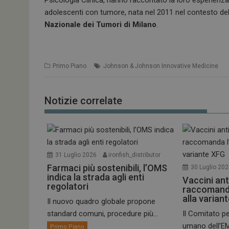
adolescenti con tumore, nata nel 2011 nel contesto de
PHPSESSID
Nazionale dei Tumori di Milano
.
Primo Piano
Johnson & Johnson Innovative Medicine
tracking-sites-
ironfish-session-id
Notizie correlate
ARRAffinity
_ga_Z2VT792F98
31 Luglio 2026
ironfish_distributor
Farmaci più sostenibili, l’OMS
30 Luglio 20
tracking-sites-
indica la strada agli enti
ironfish-tracking-
Vaccini ant
enable
regolatori
raccomand
alla varian
CookieScriptConse
Il nuovo quadro globale propone
standard comuni, procedure più...
Il Comitato pe
umano dell’EM
Primo Piano