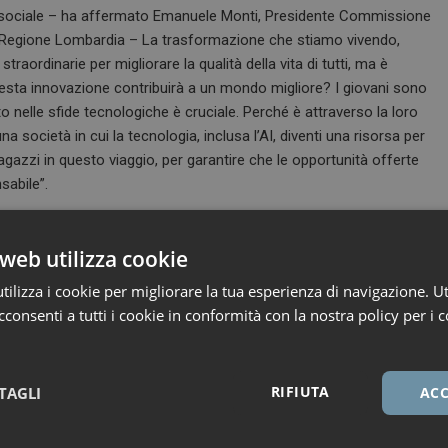
 sociale – ha affermato Emanuele Monti, Presidente Commissione
 Regione Lombardia – La trasformazione che stiamo vivendo,
raordinarie per migliorare la qualità della vita di tutti, ma è
sta innovazione contribuirà a un mondo migliore? I giovani sono
o nelle sfide tecnologiche è cruciale. Perché è attraverso la loro
ocietà in cui la tecnologia, inclusa l’AI, diventi una risorsa per
gazzi in questo viaggio, per garantire che le opportunità offerte
sabile”.
e J e di avviare questa collaborazione scientifica con il progetto –
Fondazione IRCCS Istituto Nazionale dei Tumori di Milano
– Il
web utilizza cookie
 oncologica, contribuendo allo sviluppo di terapie innovative e
ilizza i cookie per migliorare la tua esperienza di navigazione. Ut
ivi nella lotta contro il cancro. Il progresso scientifico è la linfa
consenti a tutti i cookie in conformità con la nostra policy per i c
smettere ai giovani questa passione, stimolando la loro curiosità e
contro di oggi abbia aperto per i ragazzi una finestra su un mondo
’entusiasmo di esplorare la scienza e di essere protagonisti
RIFIUTA
TAGLI
ACC
i dalla convinzione che l’innovazione sia il motore del