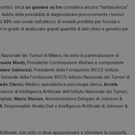
ettici: circa
un giovane su tre
considera ancora “fantascienza”
ti dubita della possibilità di diagnosticare precocemente i tumori
il
33%
non crede nell’utilizzo di modelli predittivi per focolai e
in grado di analizzare grandi quantità di dati clinici e genetici per
to Nazionale dei Tumori di Milano, ha visto la partecipazione di
uele Monti,
Presidente Commissione Welfare e componente
stavo Galmozzi
, Presidente della Fondazione IRCCS Istituto
re Generale della Fondazione IRCCS Istituto Nazionale dei Tumori di
edo Clerici
, Medico specialista in psicologia clinica,
Arsela
orio di Intelligenza Artificiale dell’Istituto Nazionale dei Tumori,
igitale,
Mario Sturion
, Amministratore Delegato di Johnson &
i
, Responsabile Analisi Dati e Intelligenza Artificiale di Johnson &
Artificiale, non solo ci deve appassionare e stimolare la curiosità,