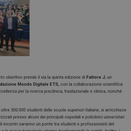
o obiettivo prende il via la quinta edizione di
Fattore J
, un
dazione Mondo Digitale ETS,
con la collaborazione scientifica
cellenza per la ricerca preclinica, traslazionale e clinica, nonché
oltre 300.000 studenti delle scuole superiori italiane, si arricchisce
nizzati presso alcuni dei principali ospedali e policlinici universitari
Gli incontri saranno un ponte tra studenti e professionisti del
a e le nuove tecnologie stanno trasformando la sanità. Inoltre, i