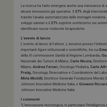
La ricerca ha fatto emergere anche una minoranza di sc
alcune innovazioni già operative. Il
37%
degli intervista
tramite l’analisi automatizzata delle immagini mediche, 
sviluppi sanitari e il
27%
esprime scetticismo sui sistemi 
identificare nuove molecole terapeutiche.
L’evento di lancio
L’evento di lancio di Fattore J, tenutosi presso l’Istitu
importanti figure istituzionali e scientifiche, tra cui
Eman
della III commissione Sanità di Regione Lombardia,
Gu
Nazionale dei Tumori di Milano,
Carlo Nicora
, Diretto
Milano,
Andrea Ferrari,
Oncologo Pediatra,
Carlo Alfr
Prelaj,
Oncologa, Ricercatrice e Coordinatrice del Laborat
Mirta Michilli
, Direttrice Generale Fondazione Mondo D
Johnson Innovative Medicine ltalia, e
Giovanni Riccard
Johnson Innovative Medicine ltalia.
I commenti
“L’innovazione tecnologica, in particolare l’Intelligenza 