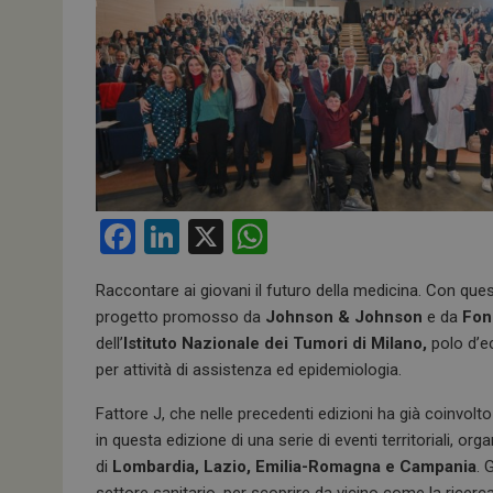
F
Li
X
W
a
n
h
Raccontare ai giovani il futuro della medicina. Con quest
ce
ke
at
progetto promosso da
Johnson & Johnson
e da
Fon
b
dI
s
dell’
Istituto Nazionale dei Tumori di Milano,
polo d’ec
o
n
A
per attività di assistenza ed epidemiologia.
o
p
Fattore J, che nelle precedenti edizioni ha già coinvolto 
k
p
in questa edizione di una serie di eventi territoriali, orga
di
Lombardia, Lazio, Emilia-Romagna e Campania
. 
settore sanitario, per scoprire da vicino come la ricerc