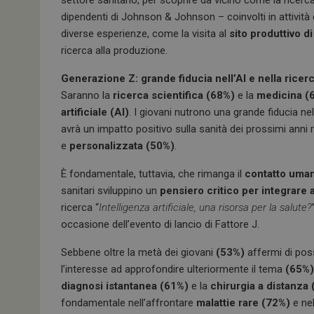
dipendenti di Johnson & Johnson – coinvolti in attivit
diverse esperienze, come la visita al
sito produttivo d
ricerca alla produzione.
Generazione Z: grande fiducia nell’AI e nella rice
Saranno la
ricerca scientifica (68%)
e la
medicina (
artificiale (AI)
. I giovani nutrono una grande fiducia nel
avrà un impatto positivo sulla sanità dei prossimi anni
e
personalizzata (50%)
.
È fondamentale, tuttavia, che rimanga il
contatto uman
sanitari sviluppino un
pensiero critico per integrare 
ricerca “
Intelligenza artificiale, una risorsa per la salute?
occasione dell’evento di lancio di Fattore J.
Sebbene oltre la metà dei giovani
(53%)
affermi di poss
l’interesse ad approfondire ulteriormente il tema
(65%)
diagnosi istantanea (61%)
e la
chirurgia a distanza
fondamentale nell’affrontare
malattie rare (72%)
e ne