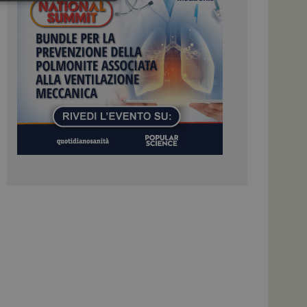
igazione sulle pagine
kie.
 Google Universal
nificativo del
tilizzato da Google.
stinguere utenti
o in modo casuale
uso in ogni richiesta
colare i dati di
apporti di analisi dei
ome piattaforma di
el carico, questo
una sessione di
e gestite dallo