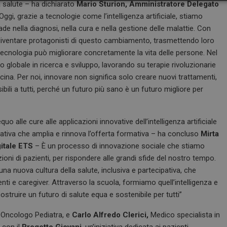
Necessari
Marketing
a salute – ha dichiarato
Mario Sturion, Amministratore Delegato
ggi, grazie a tecnologie come l’intelligenza artificiale, stiamo
de nella diagnosi, nella cura e nella gestione delle malattie. Con
a diventare protagonisti di questo cambiamento, trasmettendo loro
tecnologia può migliorare concretamente la vita delle persone. Nel
llo globale in ricerca e sviluppo, lavorando su terapie rivoluzionarie
Necessari
Marketing
ina. Per noi, innovare non significa solo creare nuovi trattamenti,
bili a tutti, perché un futuro più sano è un futuro migliore per
tribuiscono a rendere fruibile il sito web abilitandone funzionalità di base quali la nav
protette del sito. Il sito web non è in grado di funzionare correttamente senza questi coo
FORNITORE / DOMINIO
SCADENZA
DESCRIZIONE
uo alle cure alle applicazioni innovative dell’intelligenza artificiale
1 anno 1
Questo nome di cookie è associato a
Google LLC
ucativa che amplia e rinnova l’offerta formativa – ha concluso
Mirta
mese
Analytics, che è un aggiornamento sig
.dailyhealthindustry.it
servizio di analisi più comunemente u
gitale ETS
– È un processo di innovazione sociale che stiamo
Questo cookie viene utilizzato per di
ioni di pazienti, per rispondere alle grandi sfide del nostro tempo.
unici assegnando un numero generat
come identificatore del cliente. È incl
nuova cultura della salute, inclusiva e partecipativa, che
di pagina in un sito e utilizzato per cal
visitatori, sessioni e campagne per i r
nti e caregiver. Attraverso la scuola, formiamo quell’intelligenza e
siti.
costruire un futuro di salute equa e sostenibile per tutti”
e
Sessione
Quando si utilizza Microsoft Azure c
Microsoft Corporation
hosting e si abilita il bilanciamento d
.www.dailyhealthindustry.it
, Oncologo Pediatra, e
Carlo Alfredo Clerici,
Medico specialista in
cookie garantisce che le richieste di 
navigazione del visitatore siano sempr
 con il
Progetto Giovani
, un’iniziativa dedicata ai pazienti