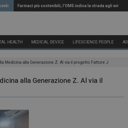
centi
Farmaci più sostenibili, l’OMS indica la strada agli enti reg
Vaccini anti-Covid, il CHMP raccomanda l’aggiornamento 
ITAL HEALTH
MEDICAL DEVICE
LIFESCIENCE PEOPLE
A
lla Medicina alla Generazione Z. Al via il progetto Fattore J
icina alla Generazione Z. Al via il