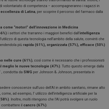
à di volontariato di competenza – accompagneranno i ragazzi in
i eccellenza di Latina
, per scoprire il percorso del farmaco dalla
rca come “motori” dell’innovazione in Medicina
66%)
i settori che trarranno i maggiori benefici dall’
intelligenza
l’utilizzo di questa tecnologia nell’ambito della salute, convinti che
 rendendola più
rapida (61%),
organizzata (57%),
efficace (50%)
o nelle cure (61%)
, così come è necessario che i professionisti
al meglio le nuove tecnologie (47%)
. Tutto questo emerge dalla
” , condotta da
SWG
per Johnson & Johnson, presentata in
edere conoscenze sull’uso dell’AI in ambito sanitario, rimane alto
, come, ad esempio, l’ utilizzo dell’intelligenza artificiale per la
 (58%)
. Inoltre, molti ritengono che l’AI potrà svolgere un ruolo
l combattere il
cancro (67%)
.