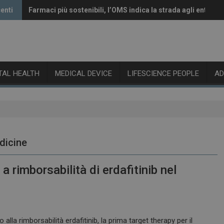
enti
Farmaci più sostenibili, l’OMS indica la strada agli enti reg
Vaccini anti-Covid, il CHMP raccomanda l’aggiornamento a
ITAL HEALTH
MEDICAL DEVICE
LIFESCIENCE PEOPLE
A
dicine
 rimborsabilità di erdafitinib nel
lla rimborsabilità erdafitinib, la prima target therapy per il