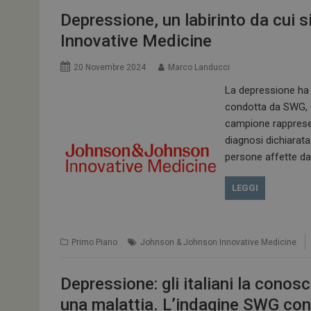
tracking-sites-
ironfish-tracking-
Depressione, un labirinto da cui 
enable
Innovative Medicine
CookieScriptConse
20 Novembre 2024
Marco Landucci
La depressione ha 
condotta da SWG, c
campione rappresen
NOME
diagnosi dichiarata
__Secure-ROLLOU
persone affette da
tracking-sites-ironf
LEGGI
tracking-named-en
__Secure-YNID
Primo Piano
Johnson & Johnson Innovative Medicine
Depressione: gli italiani la cono
VISITOR_PRIVACY_
una malattia. L’indagine SWG con