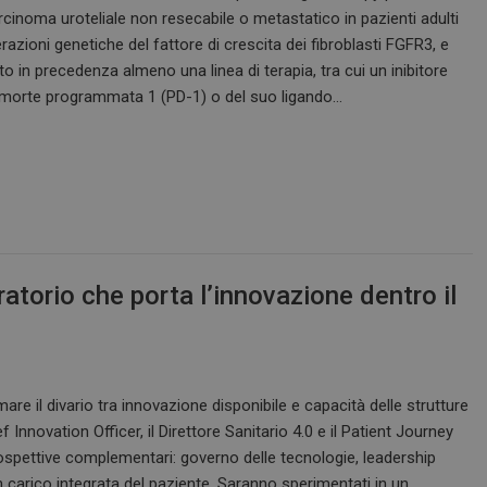
cinoma uroteliale non resecabile o metastatico in pazienti adulti
razioni genetiche del fattore di crescita dei fibroblasti FGFR3, e
o in precedenza almeno una linea di terapia, tra cui un inibitore
a morte programmata 1 (PD-1) o del suo ligando…
ratorio che porta l’innovazione dentro il
mare il divario tra innovazione disponibile e capacità delle strutture
ef Innovation Officer, il Direttore Sanitario 4.0 e il Patient Journey
spettive complementari: governo delle tecnologie, leadership
n carico integrata del paziente. Saranno sperimentati in un