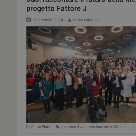
progetto Fattore J
11 Dicembre 2024
Marco Landucci
ARRAffinitySameSit
PHPSESSID
tracking-sites-
ironfish-session-id
ARRAffinity
_ga_Z2VT792F98
Primo Piano
Johnson & Johnson Innovative Medicine