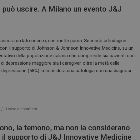
www.dailyhealthindustry.it
4
Questo cookie è impostato dall'applic
settimane
il sistema di tracking anonimo.
si può uscire. A Milano un evento J&J
2 giorni
nt
5 mesi 3
Questo cookie viene utilizzato dal ser
CookieScript
settimane
Script.com per ricordare le preferenz
www.dailyhealthindustry.it
cookie dei visitatori. È necessario che
di Cookie-Script.com funzioni corret
ancora un lato oscuro, che mette paura. Secondo un’indagine
on il supporto di Johnson & Johnson Innovative Medicine, su un
tativo della popolazione italiana che comprende sia pazienti con
FORNITORE / DOMINIO
SCADENZA
DESCRIZIONE
 di depressione maggiore sia i caregiver, oltre la metà delle
T_TOKEN
.youtube.com
5 mesi 4
Questo cookie è impostato d
settimane
gestione dell'autenticazione e
 depressione (58%) la considera una patologia con una diagnosi…
personalizzazione dell’esperi
ish-
www.dailyhealthindustry.it
4
Questo cookie è impostato da
able
settimane
abilitare il sistema di tracking
2 giorni
utenti loggato con identity p
.youtube.com
5 mesi 4
Questo cookie è impostato d
settimane
tenere traccia delle preferenze
video di Youtube incorporati 
Leave a comment
determinare se il visitatore de
utilizzando la nuova o la vec
dell'interfaccia di Youtube.
scono, la temono, ma non la considerano
METADATA
5 mesi 4
Questo cookie viene utilizza
YouTube
 il supporto di J&J Innovative Medicine
settimane
le scelte di consenso e privacy
.youtube.com