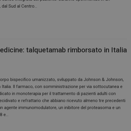
a, dal Sud al Centro…
icine: talquetamab rimborsato in Italia
corpo bispecifico umanizzato, sviluppato da Johnson & Johnson,
n Italia. Il farmaco, con somministrazione per via sottocutanea e
ndicato in monoterapia per il trattamento di pazienti adulti con
ecidivato e refrattario che abbiano ricevuto almeno tre precedenti
un agente immunomodulatore, un inibitore del proteasoma e un
38 e…