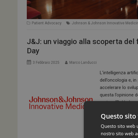
Patient Advocacy
Johnson & Johnson Innovative Medici
J&J: un viaggio alla scoperta de
Day
3 Febbraio 2025
Marco Landucci
L’intelligenza arti
dell’oncologia e, i
accelerare lo svilu
questa l’opinione d
parte a “Dal Labora
di…
Questo sito 
LEGGI
Questo sito web ut
nostro sito web ac