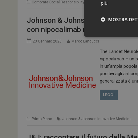
più
Corporate Social Responsibility
Johnson & Johnson Innov
Johnson & Johnson Innovative Me
MOSTRA DET
con nipocalimab nella miastenia 
23 Gennaio 2025
Marco Landucci
The Lancet Neurology
nipocalimab – un bl
in un’ampia popolaz
positivi agli antic
generalizzata è una
I cookie necessari con
LEGGI
e l'accesso alle aree 
NOME
_ga
Primo Piano
Johnson & Johnson Innovative Medicine
J&J: raccontare il futuro della Med