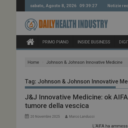
Skip
sabato, Agosto 8, 2026
09:39:29
Notizie rec
to
content
PRIMO PIANO
INSIDE BUSINESS
DIG
Home
Johnson & Johnson Innovative Medicine
Tag:
Johnson & Johnson Innovative Me
J&J Innovative Medicine: ok AIFA a
tumore della vescica
20 Novembre 2025
Marco Landucci
L’AIFA ha ammesso a