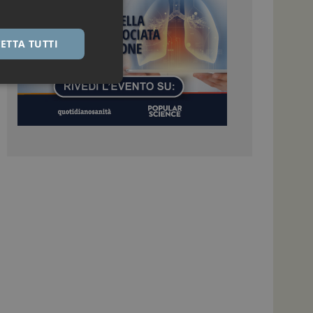
ETTA TUTTI
igazione sulle pagine
kie.
 Google Universal
nificativo del
tilizzato da Google.
stinguere utenti
o in modo casuale
uso in ogni richiesta