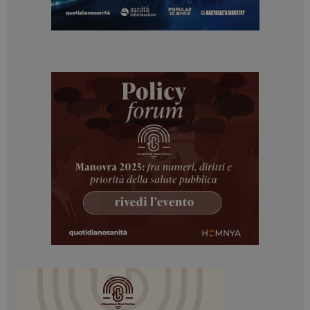
Necessari
Marketing
I cookie necessari contribuiscono a rendere fruibile il
sito web abilitandone funzionalità di base quali la
navigazione sulle pagine e l'accesso alle aree
protette del sito. Il sito web non è in grado di
funzionare correttamente senza questi cookie.
NOME
FORNITORE / DOMINIO
SCADENZA
_ga
1 anno 1
Google LLC
mese
.dailyhealthindustry.it