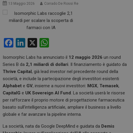
13 Maggio 2026
Corrado De Rossi Re
F
Li
X
W
a
n
h
Isomorphic Labs ha annunciato il
12 maggio 2026
un round
ce
ke
at
Series B da
2,1 miliardi di dollari
. Il finanziamento è guidato da
b
dI
s
Thrive Capital
, già lead investor nel precedente round della
o
n
A
società, e include la partecipazione degli investitori esistenti
Alphabet
e
GV
, insieme a nuovi investitori:
MGX
,
Temasek
,
o
p
CapitalG
e
UK Sovereign AI Fund
. La società userà le risorse
k
p
per rafforzare il proprio motore di progettazione farmaceutica
basato sull’intelligenza artificiale, ampliare il business a livello
globale e far avanzare la pipeline interna.
La società, nata da Google DeepMind e guidata da
Demis