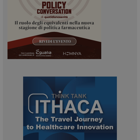
ARRAffinitySameSite
Sessione
Microsoft Corporation
.www.dailyhealthindustry.it