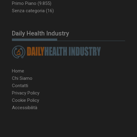
Primo Piano
(9.855)
Senza categoria
(16)
Daily Health Industry
NOME
FORNITORE / DOMINIO
SCA
__Secure-ROLLOUT_TOKEN
.youtube.com
5 m
sett
Home
Chi Siamo
Contatti
tracking-sites-ironfish-
www.dailyhealthindustry.it
Privacy Policy
tracking-named-enable
sett
2 g
Cookie Policy
Accessibilità
__Secure-YNID
.youtube.com
5 m
sett