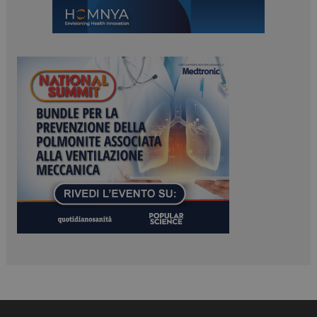
PHPSESSID
Sessione
PHP.net
www.dailyhealthindustry.it