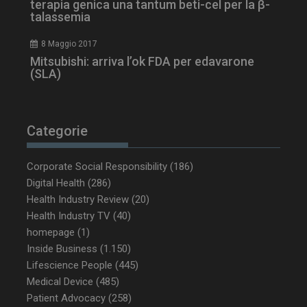
terapia genica una tantum beti-cel per la β-
talassemia
8 Maggio 2017
Mitsubishi: arriva l’ok FDA per edavarone
tracking-sites-
www.dailyhealthindustry.it
4
(SLA)
ironfish-tracking-
settimane
enable
2 giorni
Categorie
CookieScriptConsent
5 mesi 3
CookieScript
settimane
www.dailyhealthindustry.it
Corporate Social Responsibility
(186)
Digital Health
(286)
Health Industry Review
(20)
Health Industry TV
(40)
homepage
(1)
Inside Business
(1.150)
Lifescience People
(445)
Medical Device
(485)
Patient Advocacy
(258)