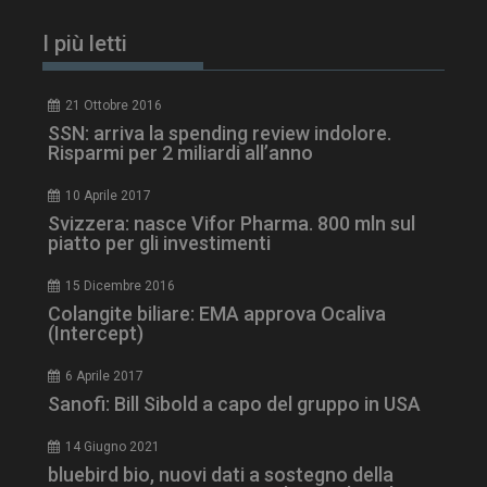
tracking-sites-
www.dailyhealthindustry.it
4
ironfish-session-id
settimane
I più letti
2 giorni
21 Ottobre 2016
SSN: arriva la spending review indolore.
ARRAffinity
Sessione
Microsoft Corporation
Risparmi per 2 miliardi all’anno
.www.dailyhealthindustry.it
10 Aprile 2017
Svizzera: nasce Vifor Pharma. 800 mln sul
piatto per gli investimenti
15 Dicembre 2016
Colangite biliare: EMA approva Ocaliva
(Intercept)
6 Aprile 2017
Sanofi: Bill Sibold a capo del gruppo in USA
14 Giugno 2021
_ga_Z2VT792F98
.dailyhealthindustry.it
1 anno 1
bluebird bio, nuovi dati a sostegno della
mese