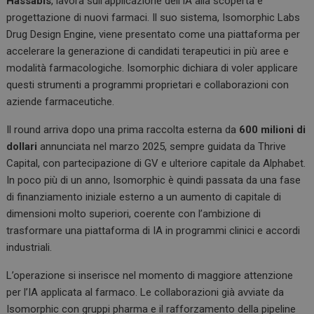
Hassabis
, lavora sull’applicazione dell’IA alla scoperta e
progettazione di nuovi farmaci. Il suo sistema, Isomorphic Labs
Drug Design Engine, viene presentato come una piattaforma per
accelerare la generazione di candidati terapeutici in più aree e
modalità farmacologiche. Isomorphic dichiara di voler applicare
questi strumenti a programmi proprietari e collaborazioni con
aziende farmaceutiche.
Il round arriva dopo una prima raccolta esterna da
600 milioni di
dollari
annunciata nel marzo 2025, sempre guidata da Thrive
Capital, con partecipazione di GV e ulteriore capitale da Alphabet.
In poco più di un anno, Isomorphic è quindi passata da una fase
di finanziamento iniziale esterno a un aumento di capitale di
dimensioni molto superiori, coerente con l’ambizione di
trasformare una piattaforma di IA in programmi clinici e accordi
industriali.
L’operazione si inserisce nel momento di maggiore attenzione
per l’IA applicata al farmaco. Le collaborazioni già avviate da
Isomorphic con gruppi pharma e il rafforzamento della pipeline