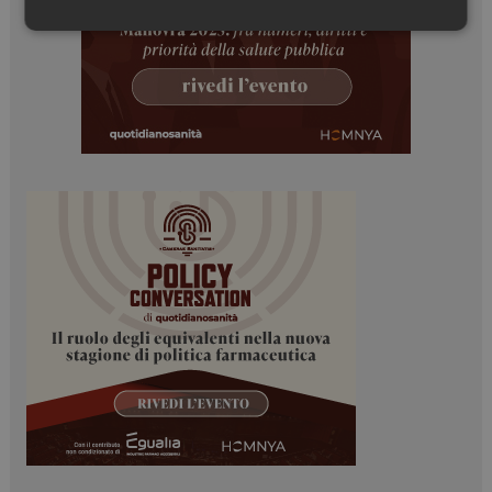
Necessari
Marketing
Necessari
Marketing
I cookie necessari contribuiscono a rendere fruibile il
sito web abilitandone funzionalità di base quali la
navigazione sulle pagine e l'accesso alle aree
protette del sito. Il sito web non è in grado di
funzionare correttamente senza questi cookie.
NOME
FORNITORE / DOMINIO
SCADENZA
_ga
1 anno 1
Google LLC
mese
.dailyhealthindustry.it