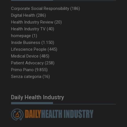
Corporate Social Responsibility
(186)
Digital Health
(286)
Health Industry Review
(20)
_ga_Z2VT792F98
.dailyhealthindustry.it
1 anno 1
Health Industry TV
(40)
mese
homepage
(1)
Inside Business
(1.150)
Lifescience People
(445)
Medical Device
(485)
tracking-sites-
www.dailyhealthindustry.it
4
Patient Advocacy
(258)
ironfish-tracking-
settimane
enable
2 giorni
Primo Piano
(9.855)
Senza categoria
(16)
CookieScriptConsent
5 mesi 3
CookieScript
settimane
www.dailyhealthindustry.it
Daily Health Industry