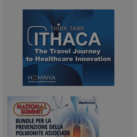
ARRAffinitySameSite
Sessione
Microsoft Corporation
.www.dailyhealthindustry.it