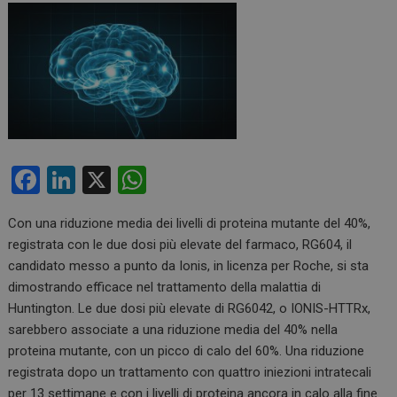
F
Li
X
W
a
n
h
Con una riduzione media dei livelli di proteina mutante del 40%,
ce
ke
at
registrata con le due dosi più elevate del farmaco, RG604, il
b
dI
s
candidato messo a punto da Ionis, in licenza per Roche, si sta
o
n
A
dimostrando efficace nel trattamento della malattia di
Huntington. Le due dosi più elevate di RG6042, o IONIS-HTTRx,
o
p
sarebbero associate a una riduzione media del 40% nella
k
p
proteina mutante, con un picco di calo del 60%. Una riduzione
registrata dopo un trattamento con quattro iniezioni intratecali
per 13 settimane e con i livelli di proteina ancora in calo alla fine