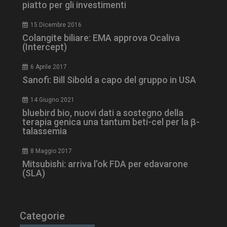
piatto per gli investimenti
15 Dicembre 2016
Colangite biliare: EMA approva Ocaliva
(Intercept)
6 Aprile 2017
tracking-sites-
www.dailyhealthindustry.it
4
ironfish-session-id
settimane
Sanofi: Bill Sibold a capo del gruppo in USA
2 giorni
14 Giugno 2021
bluebird bio, nuovi dati a sostegno della
terapia genica una tantum beti-cel per la β-
ARRAffinity
Sessione
Microsoft Corporation
talassemia
.www.dailyhealthindustry.it
8 Maggio 2017
Mitsubishi: arriva l’ok FDA per edavarone
(SLA)
Categorie