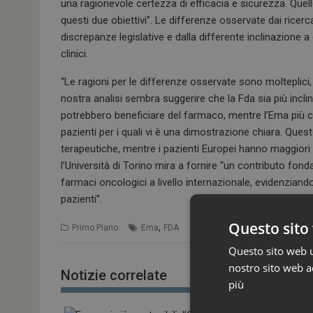
una ragionevole certezza di efficacia e sicurezza. Quel
questi due obiettivi”. Le differenze osservate dai ricerca
discrepanze legislative e dalla differente inclinazione a 
clinici.
“Le ragioni per le differenze osservate sono molteplic
nostra analisi sembra suggerire che la Fda sia più incli
potrebbero beneficiare del farmaco, mentre l’Ema più c
pazienti per i quali vi è una dimostrazione chiara. Ques
terapeutiche, mentre i pazienti Europei hanno maggior
l’Università di Torino mira a fornire “un contributo fo
farmaci oncologici a livello internazionale, evidenziando 
pazienti”.
Questo sito 
,
Primo Piano
Ema
FDA
Questo sito web ut
nostro sito web ac
Notizie correlate
più