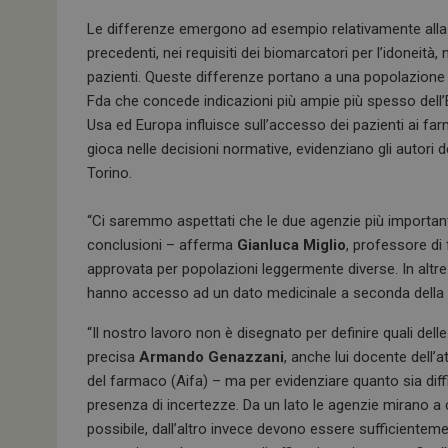
Le differenze emergono ad esempio relativamente alla n
precedenti, nei requisiti dei biomarcatori per l’idoneità,
pazienti.
Queste differenze portano a una popolazione d
Fda che concede indicazioni più ampie più spesso dell
Usa ed Europa influisce sull’accesso dei pazienti ai fa
gioca nelle decisioni normative, evidenziano gli autori de
Torino.
“Ci saremmo aspettati che le due agenzie più importanti
conclusioni – afferma
Gianluca Miglio
, professore di
approvata per popolazioni leggermente diverse. In altre 
hanno accesso ad un dato medicinale a seconda della z
“Il nostro lavoro non è disegnato per definire quali del
precisa
Armando Genazzani
, anche lui docente dell’
del farmaco (Aifa) – ma per evidenziare quanto sia diffi
presenza di incertezze. Da un lato le agenzie mirano 
possibile, dall’altro invece devono essere sufficientement