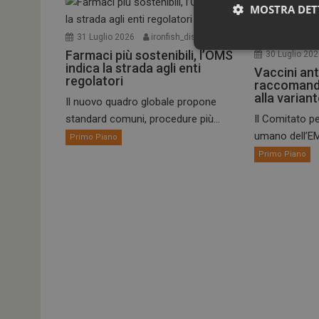
MOSTRA DET
31 Luglio 2026
ironfish_distributor
Farmaci più sostenibili, l’OMS
30 Luglio 20
indica la strada agli enti
Vaccini ant
regolatori
raccomand
alla varian
Il nuovo quadro globale propone
standard comuni, procedure più...
Il Comitato pe
umano dell’EM
Primo Piano
Primo Piano
I cookie necessari con
e l'accesso alle aree 
NOME
_ga