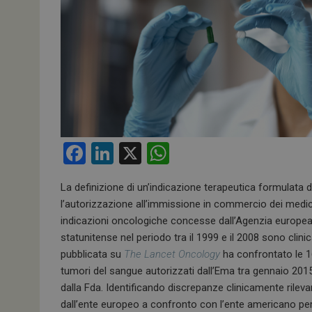
F
Li
X
W
a
n
h
La definizione di un’indicazione terapeutica formulata
ce
ke
at
l’autorizzazione all’immissione in commercio dei medicin
b
dI
s
indicazioni oncologiche concesse dall’Agenzia europea 
o
n
A
statunitense nel periodo tra il 1999 e il 2008 sono clini
pubblicata su
The Lancet Oncology
ha
confrontato le 16
o
p
tumori del sangue autorizzati dall’Ema tra gennaio 201
k
p
dalla Fda.
Identificando
discrepanze clinicamente rilevan
dall’ente europeo a confronto con l’ente americano per i