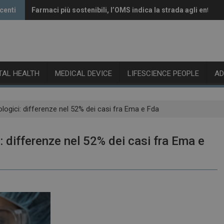
centi
Farmaci più sostenibili, l’OMS indica la strada agli enti re
Vaccini anti-Covid, il CHMP raccomanda l’aggiornamento 
ITAL HEALTH
MEDICAL DEVICE
LIFESCIENCE PEOPLE
A
ologici: differenze nel 52% dei casi fra Ema e Fda
: differenze nel 52% dei casi fra Ema e