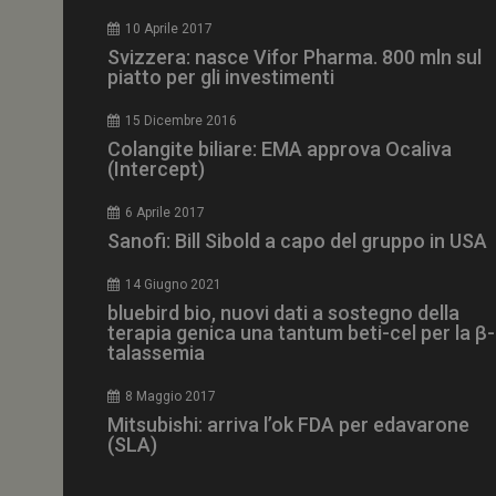
CookieScriptConse
10 Aprile 2017
Svizzera: nasce Vifor Pharma. 800 mln sul
piatto per gli investimenti
15 Dicembre 2016
NOME
Colangite biliare: EMA approva Ocaliva
(Intercept)
__Secure-ROLLOU
6 Aprile 2017
Sanofi: Bill Sibold a capo del gruppo in USA
tracking-sites-ironf
tracking-named-en
14 Giugno 2021
__Secure-YNID
bluebird bio, nuovi dati a sostegno della
terapia genica una tantum beti-cel per la β-
talassemia
8 Maggio 2017
VISITOR_PRIVACY_
Mitsubishi: arriva l’ok FDA per edavarone
(SLA)