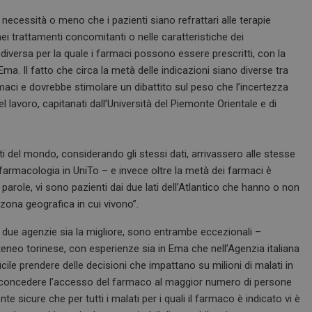
ecessità o meno che i pazienti siano refrattari alle terapie
 nei trattamenti concomitanti o nelle caratteristiche dei
iversa per la quale i farmaci possono essere prescritti, con la
’Ema.
Il fatto che circa la metà delle indicazioni siano diverse tra
rmaci e dovrebbe stimolare un dibattito sul peso che l’incertezza
l lavoro, capitanati dall’Università del Piemonte Orientale e di
 del mondo, considerando gli stessi dati, arrivassero alle stesse
 farmacologia in UniTo – e invece oltre la metà dei farmaci è
parole, vi sono pazienti dai due lati dell’Atlantico che hanno o non
ona geografica in cui vivono”.
le due agenzie sia la migliore, sono entrambe eccezionali –
ateneo torinese, con esperienze sia in Ema che nell’Agenzia italiana
cile prendere delle decisioni che impattano su milioni di malati in
a concedere l’accesso del farmaco al maggior numero di persone
e sicure che per tutti i malati per i quali il farmaco è indicato vi è