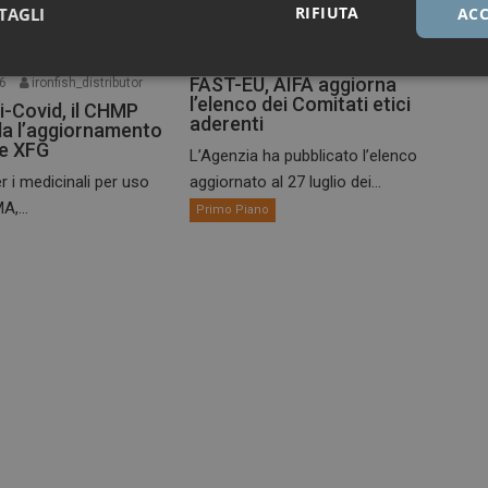
RIFIUTA
TAGLI
ACC
30 Luglio 2026
ironfish_distributor
Necessari
Marketing
FAST-EU, AIFA aggiorna
26
ironfish_distributor
l’elenco dei Comitati etici
i-Covid, il CHMP
aderenti
a l’aggiornamento
te XFG
L’Agenzia ha pubblicato l’elenco
r i medicinali per uso
aggiornato al 27 luglio dei...
A,...
Primo Piano
Necessari
Marketing
tribuiscono a rendere fruibile il sito web abilitandone funzionalità di base quali la nav
protette del sito. Il sito web non è in grado di funzionare correttamente senza questi coo
FORNITORE / DOMINIO
SCADENZA
DESCRIZIONE
1 anno 1
Questo nome di cookie è associato a
Google LLC
mese
Analytics, che è un aggiornamento sig
.dailyhealthindustry.it
servizio di analisi più comunemente u
Questo cookie viene utilizzato per di
unici assegnando un numero generat
come identificatore del cliente. È incl
di pagina in un sito e utilizzato per cal
visitatori, sessioni e campagne per i r
siti.