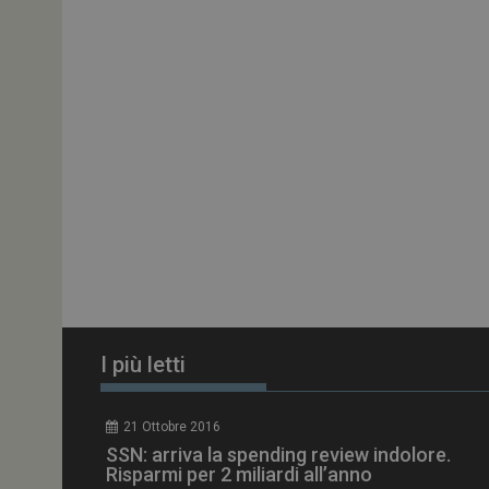
ARRAffinitySameSit
PHPSESSID
tracking-sites-
ironfish-session-id
ARRAffinity
I più letti
_ga_Z2VT792F98
21 Ottobre 2016
tracking-sites-
SSN: arriva la spending review indolore.
ironfish-tracking-
enable
Risparmi per 2 miliardi all’anno