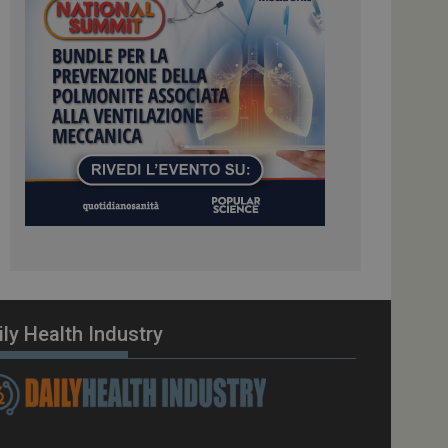
ome piattaforma di
el carico, questo
una sessione di
e gestite dallo
te sul linguaggio
erico utilizzato per
tente. Normalmente è
 il modo in cui
er il sito, ma un
di accesso per un
cazione per
 visitatore.
i Web eseguiti sulla
e utilizzato per il
i che le richieste
stradate allo stesso
ily Health Industry
zione.
gle Analytics per
azione per abilitare