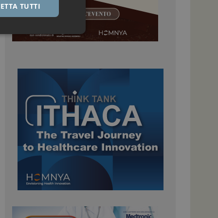
ETTA TUTTI
igazione sulle pagine
kie.
 Google Universal
nificativo del
tilizzato da Google.
stinguere utenti
o in modo casuale
uso in ogni richiesta
colare i dati di
apporti di analisi dei