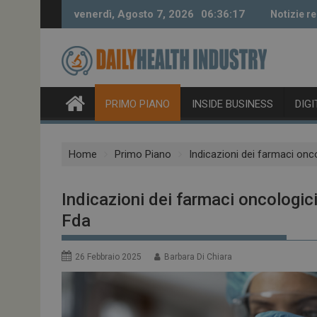
Skip
venerdì, Agosto 7, 2026
06:36:18
Notizie re
to
content
PRIMO PIANO
INSIDE BUSINESS
DIG
Home
Primo Piano
Indicazioni dei farmaci onc
Indicazioni dei farmaci oncologici
Fda
26 Febbraio 2025
Barbara Di Chiara