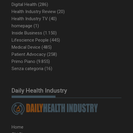
Digital Health
(286)
Health Industry Review
(20)
Health Industry TV
(40)
_ga_Z2VT792F98
.dailyhealthindustry.it
1 anno 1
homepage
(1)
mese
Inside Business
(1.150)
Lifescience People
(445)
Medical Device
(485)
Patient Advocacy
(258)
tracking-sites-
www.dailyhealthindustry.it
4
ironfish-tracking-
settimane
Primo Piano
(9.855)
enable
2 giorni
Senza categoria
(16)
Daily Health Industry
CookieScriptConsent
5 mesi 3
CookieScript
settimane
www.dailyhealthindustry.it
Home