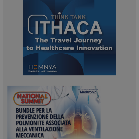
ARRAffinitySameSite
Sessione
Microsoft Corporation
.www.dailyhealthindustry.it