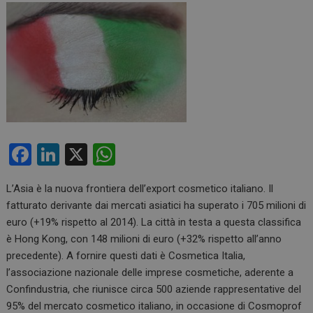
F
Li
X
W
a
n
h
L’Asia è la nuova frontiera dell’export cosmetico italiano. Il
ce
ke
at
fatturato derivante dai mercati asiatici ha superato i 705 milioni di
b
dI
s
euro (+19% rispetto al 2014). La città in testa a questa classifica
o
n
A
è Hong Kong, con 148 milioni di euro (+32% rispetto all’anno
precedente). A fornire questi dati è Cosmetica Italia,
o
p
l’associazione nazionale delle imprese cosmetiche, aderente a
k
p
Confindustria, che riunisce circa 500 aziende rappresentative del
95% del mercato cosmetico italiano, in occasione di Cosmoprof