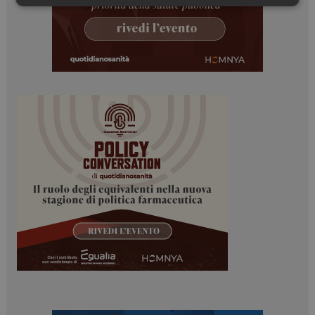
Necessari
Marketing
Necessari
Marketing
I cookie necessari contribuiscono a rendere fruibile il
sito web abilitandone funzionalità di base quali la
navigazione sulle pagine e l'accesso alle aree
protette del sito. Il sito web non è in grado di
funzionare correttamente senza questi cookie.
NOME
FORNITORE / DOMINIO
SCADENZA
_ga
1 anno 1
Google LLC
mese
.dailyhealthindustry.it