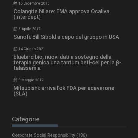
15 Dicembre 2016
Colangite biliare: EMA approva Ocaliva
(Intercept)
6 Aprile 2017
Sanofi: Bill Sibold a capo del gruppo in USA
tracking-sites-
www.dailyhealthindustry.it
4
ironfish-session-id
settimane
2 giorni
14 Giugno 2021
bluebird bio, nuovi dati a sostegno della
terapia genica una tantum beti-cel per la β-
talassemia
ARRAffinity
Sessione
Microsoft Corporation
.www.dailyhealthindustry.it
8 Maggio 2017
Mitsubishi: arriva l’ok FDA per edavarone
(SLA)
Categorie
Corporate Social Responsibility
(186)