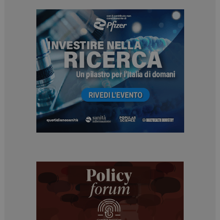
ARRAffinity
Sessione
Microsoft Corporation
.www.dailyhealthindustry.it
_ga_Z2VT792F98
.dailyhealthindustry.it
1 anno 1
mese
tracking-sites-
www.dailyhealthindustry.it
4
ironfish-tracking-
settimane