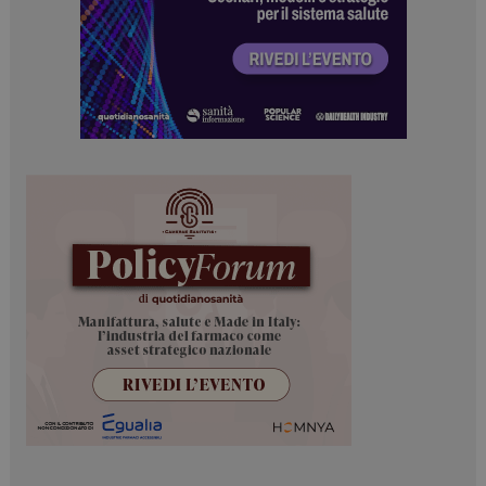
www.dailyhealthindustry.it
tracking-sites-
www.dailyhealthindustry.it
4
ironfish-session-id
settimane
2 giorni