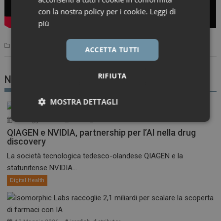
con la nostra policy per i cookie.
Leggi di
più
Digital Health
ACCETTA TUTTI
RIFIUTA
Notizie correlate
MOSTRA DETTAGLI
22 Maggio 2026
ironfish_distributor
Necessari
Marketing
QIAGEN e NVIDIA, partnership per l’AI nella drug
discovery
La società tecnologica tedesco-olandese QIAGEN e la
statunitense NVIDIA...
Digital Health
Necessari
Marketing
I cookie necessari contribuiscono a rendere fruibile il
sito web abilitandone funzionalità di base quali la