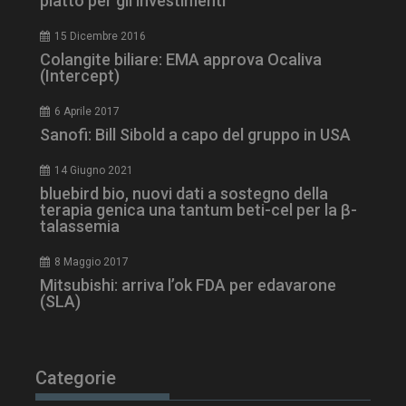
piatto per gli investimenti
15 Dicembre 2016
VISITOR_INFO1_LIVE
5 m
Google LLC
Colangite biliare: EMA approva Ocaliva
sett
.youtube.com
(Intercept)
6 Aprile 2017
Sanofi: Bill Sibold a capo del gruppo in USA
14 Giugno 2021
bluebird bio, nuovi dati a sostegno della
terapia genica una tantum beti-cel per la β-
talassemia
8 Maggio 2017
Mitsubishi: arriva l’ok FDA per edavarone
(SLA)
Categorie