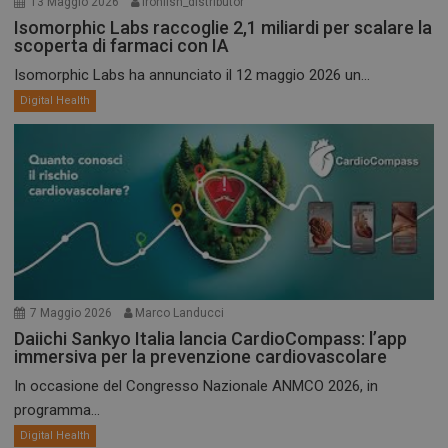
13 Maggio 2026
ironfish_distributor
navigazione sulle pagine e l'accesso alle aree
Isomorphic Labs raccoglie 2,1 miliardi per scalare la
protette del sito. Il sito web non è in grado di
funzionare correttamente senza questi cookie.
scoperta di farmaci con IA
NOME
FORNITORE / DOMINIO
SCADENZA
Isomorphic Labs ha annunciato il 12 maggio 2026 un...
_ga
1 anno 1
Digital Health
Google LLC
mese
.dailyhealthindustry.it
7 Maggio 2026
Marco Landucci
Daiichi Sankyo Italia lancia CardioCompass: l’app
immersiva per la prevenzione cardiovascolare
In occasione del Congresso Nazionale ANMCO 2026, in
programma...
Digital Health