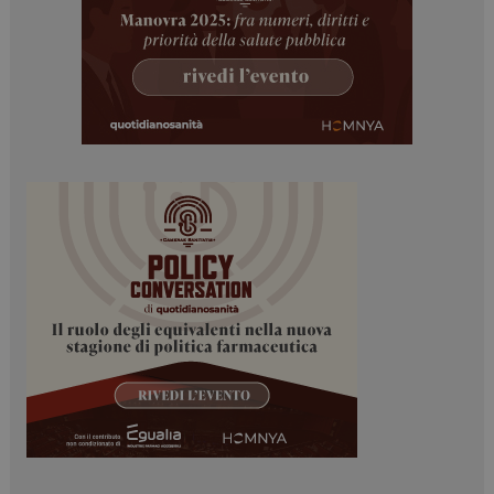
enable
2 giorni
CookieScriptConsent
5 mesi 3
CookieScript
settimane
www.dailyhealthindustry.it