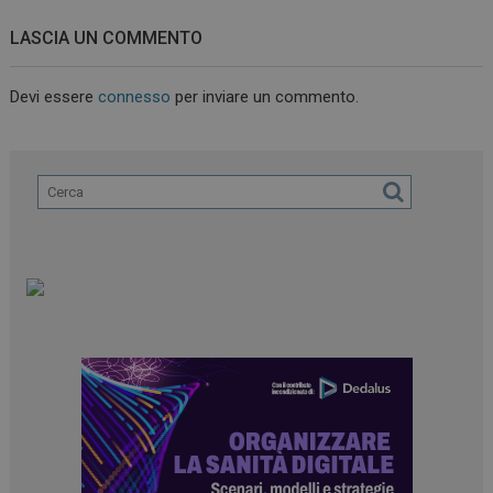
LASCIA UN COMMENTO
Devi essere
connesso
per inviare un commento.
ARRAffinitySameSite
Sessione
Microsoft Corporation
.www.dailyhealthindustry.it
PHPSESSID
Sessione
PHP.net