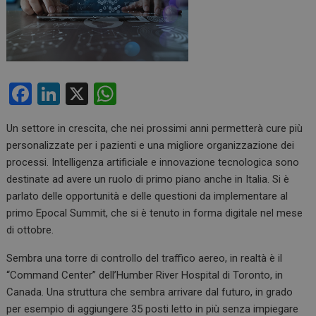
F
Li
X
W
a
n
h
Un settore in crescita, che nei prossimi anni permetterà cure più
ce
ke
at
personalizzate per i pazienti e una migliore organizzazione dei
b
dI
s
processi. Intelligenza artificiale e innovazione tecnologica sono
o
n
A
destinate ad avere un ruolo di primo piano anche in Italia. Si è
parlato delle opportunità e delle questioni da implementare al
o
p
primo Epocal Summit, che si è tenuto in forma digitale nel mese
k
p
di ottobre.
Sembra una torre di controllo del traffico aereo, in realtà è il
“Command Center” dell’Humber River Hospital di Toronto, in
Canada. Una struttura che sembra arrivare dal futuro, in grado
per esempio di aggiungere 35 posti letto in più senza impiegare