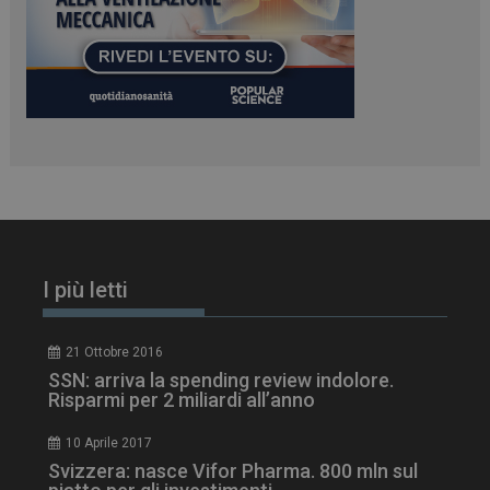
VISITOR_PRIVACY_METADATA
5 m
YouTube
sett
.youtube.com
I più letti
21 Ottobre 2016
SSN: arriva la spending review indolore.
Risparmi per 2 miliardi all’anno
10 Aprile 2017
YSC
Ses
Google LLC
.youtube.com
Svizzera: nasce Vifor Pharma. 800 mln sul