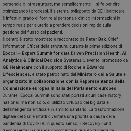
personale o infrastrutture, ma semplicemente – si fa per dire –
ottimizzando i processi. Il sistema, sviluppato da GE Healthcare,
è infatti in grado di fornire al personale clinico informazioni in
tempo reale per aiutarlo a prendere decisioni rapide sulla
gestione del flusso dei pazienti.
Il centro è stato mostrato e raccontato da
Peter Bak
, Chief
Information Officer della struttura, durante la prima edizione di
Epocal – Expert Summit for data Driven Precision Health, AI,
Analytics & Clinical Decision Systems
. L’evento, promosso da
GE Healthcare
con il supporto di
Roche e Edwards
Lifesciences,
è stato patrocinato dal
Ministero della Salute
e
organizzato in collaborazione con la Rappresentanza della
Commissione europea in Italia del Parlamento europeo.
Durante l’Epocal Summit sono stati portati alcuni case history,
nazionali ma non solo, di utilizzo virtuoso dei big data e
dell’intelligenza artificiale in ambito sanitario. La trasformazione
digitale del Ssn è infatti diventata una priorità a causa della
pandemia di Covid-19. In questo senso, il Recovery Fund
“rappresenta una grande opportunità in quanto fungerà da