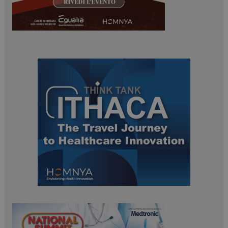
_ga_Z2VT792F98
.dailyhealthindustry.it
1 anno 1
mese
tracking-sites-
www.dailyhealthindustry.it
4
ironfish-tracking-
settimane
enable
2 giorni
CookieScriptConsent
5 mesi 3
CookieScript
settimane
www.dailyhealthindustry.it