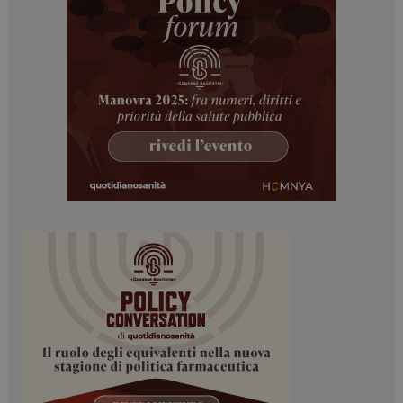
tracking-sites-
www.dailyhealthindustry.it
4
ironfish-session-id
settimane
2 giorni
ARRAffinity
Sessione
Microsoft Corporation
.www.dailyhealthindustry.it