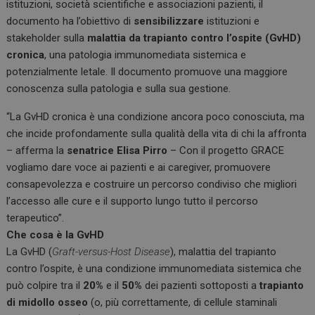
istituzioni, società scientifiche e associazioni pazienti, il
documento ha l’obiettivo di
sensibilizzare
istituzioni e
stakeholder sulla
malattia da trapianto contro l’ospite (GvHD)
cronica
, una patologia immunomediata sistemica e
potenzialmente letale. Il documento promuove una maggiore
conoscenza sulla patologia e sulla sua gestione.
“La GvHD cronica è una condizione ancora poco conosciuta, ma
che incide profondamente sulla qualità della vita di chi la affronta
– afferma la
senatrice Elisa Pirro
– Con il progetto GRACE
vogliamo dare voce ai pazienti e ai caregiver, promuovere
consapevolezza e costruire un percorso condiviso che migliori
l’accesso alle cure e il supporto lungo tutto il percorso
terapeutico”.
Che cosa è la GvHD
La GvHD (
Graft-versus-Host Disease
), malattia del trapianto
contro l’ospite, è una condizione immunomediata sistemica che
può colpire tra il
20%
e il
50%
dei pazienti sottoposti a
trapianto
di midollo osseo
(o, più correttamente, di cellule staminali