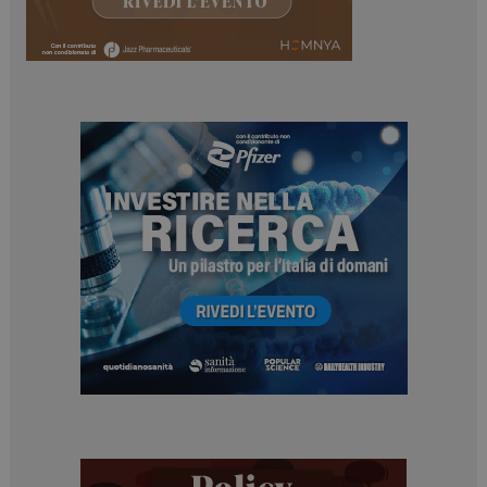
PHPSESSID
Sessione
PHP.net
www.dailyhealthindustry.it