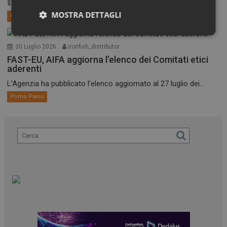
Il Comitato per i medicinali per uso umano dell’EMA,...
MOSTRA DETTAGLI
Primo Piano
Necessari
Marketing
30 Luglio 2026
ironfish_distributor
FAST-EU, AIFA aggiorna l’elenco dei Comitati etici
aderenti
L’Agenzia ha pubblicato l’elenco aggiornato al 27 luglio dei...
Primo Piano
Necessari
Marketing
I cookie necessari contribuiscono a rendere fruibile il
sito web abilitandone funzionalità di base quali la
navigazione sulle pagine e l'accesso alle aree
protette del sito. Il sito web non è in grado di
funzionare correttamente senza questi cookie.
NOME
FORNITORE / DOMINIO
SCADENZA
_ga
1 anno 1
Google LLC
mese
.dailyhealthindustry.it