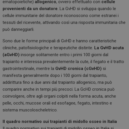
ematopoietiche)
allogenico
, ovvero effettuato con
cellule
provenienti da un donatore
. La GvHD si sviluppa quando le
cellule immunitarie del donatore riconoscono come estranei i
tessuti del ricevente, attivando così una risposta immunitaria che
può danneggiarli.
Sono due le forme principali di GvHD e hanno caratteristiche
cliniche, patofisiologiche e terapeutiche distinte.
La GvHD acuta
(aGvHD)
insorge solitamente entro i primi 100 giorni dal
trapianto e interessa prevalentemente la cute, il fegato e il tratto
gastrointestinale, mentre la
GvHD cronica (cGvHD)
si
manifesta generalmente dopo i 100 giorni dal trapianto,
addirittura fino a due anni dal trapianto allogenico, ma può
comparire anche in tempi più precoci. La GcHD cronica può
coinvolgere, oltre agli organi colpiti nella forma acuta, anche
pelle, occhi, mucose orali ed esofagee, fegato, intestino e
sistema muscoloscheletrico.
Il quadro normativo sui trapianti di midollo osseo in Italia
Il quadro normativo sui trapianti di midollo osseo in Italia si