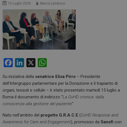
15 Luglio 2025
Marco Landucci
F
Li
X
W
a
n
h
Su iniziativa della
senatrice Elisa Pirro
– Presidente
ce
ke
at
dell’Intergruppo parlamentare per la Donazione e il trapianto di
b
dI
s
organi, tessuti e cellule – è stato presentato martedì 15 luglio a
o
n
A
Roma il documento di indirizzo “
La GvHD cronica: dalla
conoscenza alla gestione del paziente
”.
o
p
k
p
Nato nell’ambito del
progetto G.R.A.C.E
(
GvHD Response and
Awareness for Care and Engagement
), promosso da
Sanofi
con