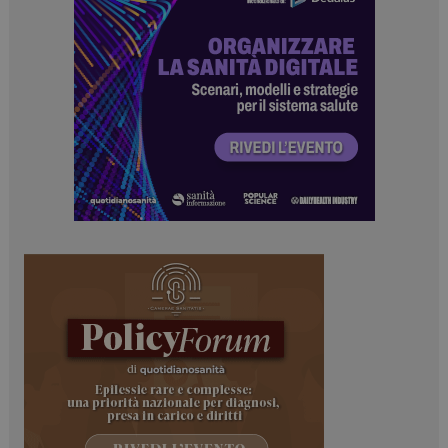
ARRAffinitySameSite
Sessione
Microsoft Corporation
.www.dailyhealthindustry.it