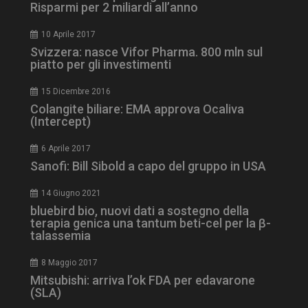
tracking-sites-ironfish-
www.dailyhealthindustry.it
Risparmi per 2 miliardi all’anno
tracking-named-enable
sett
2 g
10 Aprile 2017
Svizzera: nasce Vifor Pharma. 800 mln sul
piatto per gli investimenti
15 Dicembre 2016
__Secure-YNID
.youtube.com
5 m
Colangite biliare: EMA approva Ocaliva
sett
(Intercept)
6 Aprile 2017
Sanofi: Bill Sibold a capo del gruppo in USA
14 Giugno 2021
bluebird bio, nuovi dati a sostegno della
terapia genica una tantum beti-cel per la β-
talassemia
8 Maggio 2017
VISITOR_PRIVACY_METADATA
5 m
YouTube
Mitsubishi: arriva l’ok FDA per edavarone
sett
.youtube.com
(SLA)