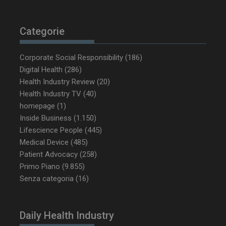
Categorie
Corporate Social Responsibility
(186)
Digital Health
(286)
Health Industry Review
(20)
Health Industry TV
(40)
homepage
(1)
YSC
Ses
Google LLC
Inside Business
(1.150)
.youtube.com
Lifescience People
(445)
Medical Device
(485)
Patient Advocacy
(258)
Primo Piano
(9.855)
VISITOR_INFO1_LIVE
5 m
Google LLC
sett
.youtube.com
Senza categoria
(16)
Daily Health Industry