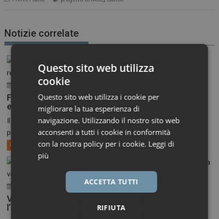
Notizie correlate
Questo sito web utilizza
cookie
31 Luglio 2026
ironfish_distributor
Questo sito web utilizza i cookie per
Farmaci più sostenibili, l’OMS indica la strada agli
enti regolatori
migliorare la tua esperienza di
navigazione. Utilizzando il nostro sito web
Il nuovo quadro globale propone standard comuni, procedure
acconsenti a tutti i cookie in conformità
più...
con la nostra policy per i cookie.
Leggi di
Primo Piano
più
ACCETTA TUTTI
30 Luglio 2026
ironfish_distributor
Vaccini anti-Covid, il CHMP raccomanda
l’aggiornamento alla variante XFG
RIFIUTA