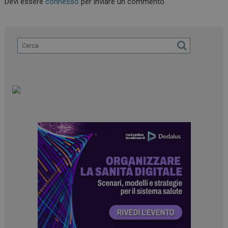
Devi essere
connesso
per inviare un commento.