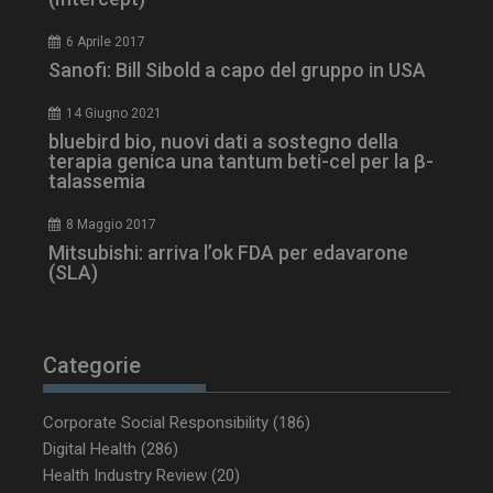
6 Aprile 2017
Sanofi: Bill Sibold a capo del gruppo in USA
tracking-sites-
www.dailyhealthindustry.it
4
14 Giugno 2021
ironfish-session-id
settimane
2 giorni
bluebird bio, nuovi dati a sostegno della
terapia genica una tantum beti-cel per la β-
talassemia
ARRAffinity
Sessione
Microsoft Corporation
8 Maggio 2017
.www.dailyhealthindustry.it
Mitsubishi: arriva l’ok FDA per edavarone
(SLA)
Categorie
Corporate Social Responsibility
(186)
Digital Health
(286)
Health Industry Review
(20)