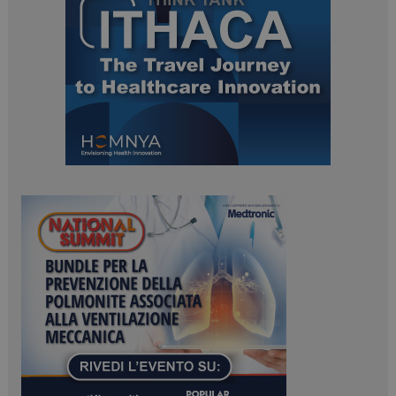
ARRAffinitySameSite
Sessione
Microsoft Corporation
.www.dailyhealthindustry.it