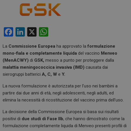
F
Li
X
W
a
n
h
La
Commissione Europea
ha approvato la
formulazione
ce
ke
at
mono-fiala e completamente liquida
del vaccino
Menveo
b
dI
s
(MenACWY)
di
GSK,
messo a punto per proteggere dalla
o
n
A
malattia meningococcica invasiva (IMD)
causata dai
sierogruppi batterici
A, C, W
e
Y.
o
p
k
p
La nuova formulazione è autorizzata per l’uso nei bambini a
partire dai due anni di età, negli adolescenti, negli adulti, ed
elimina la necessità di ricostituzione del vaccino prima dell’uso.
La decisione della Commissione Europea si basa sui risultati
positivi di
due studi di Fase IIb
, che hanno dimostrato come la
formulazione completamente liquida di Menveo presenti profili di