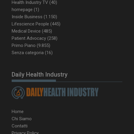
Health Industry TV
(40)
homepage
(1)
_ga_Z2VT792F98
.dailyhealthindustry.it
1 anno 1
Inside Business
(1.150)
mese
Lifescience People
(445)
Medical Device
(485)
Patient Advocacy
(258)
Primo Piano
(9.855)
tracking-sites-
www.dailyhealthindustry.it
4
Senza categoria
(16)
ironfish-tracking-
settimane
enable
2 giorni
Daily Health Industry
CookieScriptConsent
5 mesi 3
CookieScript
settimane
www.dailyhealthindustry.it
Home
Chi Siamo
Contatti
Privacy Policy