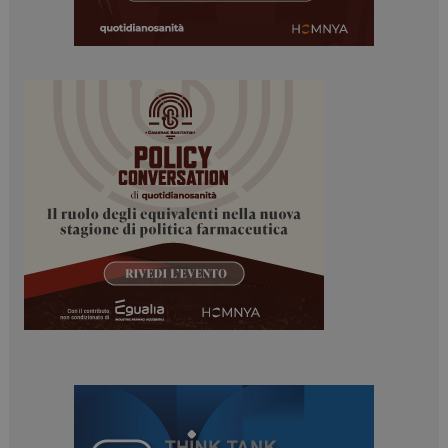
Necessari
Marketing
I cookie necessari contribuiscono a rendere fruibile il
sito web abilitandone funzionalità di base quali la
navigazione sulle pagine e l'accesso alle aree
protette del sito. Il sito web non è in grado di
funzionare correttamente senza questi cookie.
NOME
FORNITORE / DOMINIO
SCADENZA
_ga
1 anno 1
Google LLC
mese
.dailyhealthindustry.it