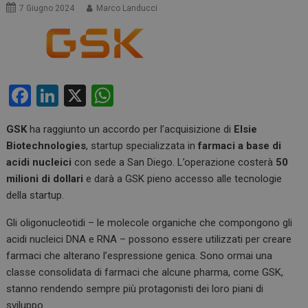
7 Giugno 2024
Marco Landucci
F
Li
X
W
a
n
h
GSK
ha raggiunto un accordo per l’acquisizione di
Elsie
ce
ke
at
Biotechnologies
, startup specializzata in
farmaci a base di
b
dI
s
acidi nucleici
con sede a San Diego. L’operazione costerà
50
o
n
A
milioni di dollari
e darà a GSK pieno accesso alle tecnologie
della startup.
o
p
k
p
Gli oligonucleotidi – le molecole organiche che compongono gli
acidi nucleici DNA e RNA – possono essere utilizzati per creare
farmaci che alterano l’espressione genica. Sono ormai una
classe consolidata di farmaci che alcune pharma, come GSK,
stanno rendendo sempre più protagonisti dei loro piani di
sviluppo.