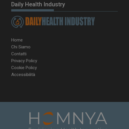
Daily Health Industry
Home
Chi Siamo
Contatti
Privacy Policy
Cookie Policy
Accessibilità
NOME
FORNITORE / DOMINIO
SCA
__Secure-ROLLOUT_TOKEN
.youtube.com
5 m
sett