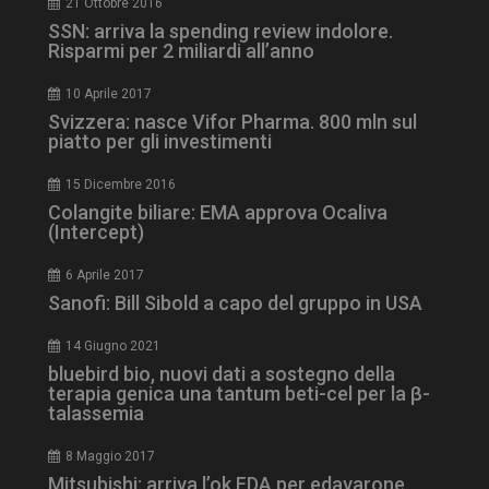
21 Ottobre 2016
SSN: arriva la spending review indolore.
Risparmi per 2 miliardi all’anno
10 Aprile 2017
Svizzera: nasce Vifor Pharma. 800 mln sul
piatto per gli investimenti
15 Dicembre 2016
Colangite biliare: EMA approva Ocaliva
tracking-sites-
www.dailyhealthindustry.it
4
(Intercept)
ironfish-session-id
settimane
2 giorni
6 Aprile 2017
Sanofi: Bill Sibold a capo del gruppo in USA
ARRAffinity
Sessione
Microsoft Corporation
14 Giugno 2021
.www.dailyhealthindustry.it
bluebird bio, nuovi dati a sostegno della
terapia genica una tantum beti-cel per la β-
talassemia
8 Maggio 2017
Mitsubishi: arriva l’ok FDA per edavarone