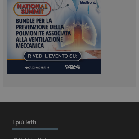
Microsoft Corporation
.www.dailyhealthindustry.it
PHPSESSID
Sessione
PHP.net
www.dailyhealthindustry.it
I più letti