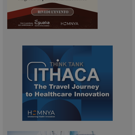
ARRAffinitySameSite
Sessione