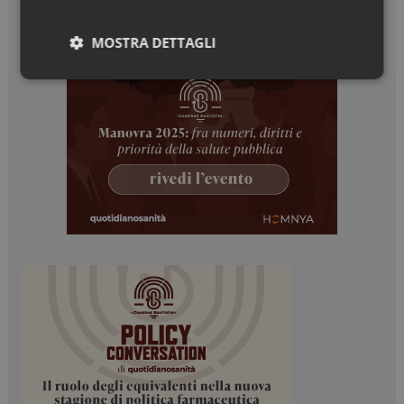
MOSTRA DETTAGLI
Necessari
Marketing
Necessari
Marketing
I cookie necessari contribuiscono a rendere fruibile il
sito web abilitandone funzionalità di base quali la
navigazione sulle pagine e l'accesso alle aree
protette del sito. Il sito web non è in grado di
funzionare correttamente senza questi cookie.
NOME
FORNITORE / DOMINIO
SCADENZA
_ga
1 anno 1
Google LLC
mese
.dailyhealthindustry.it