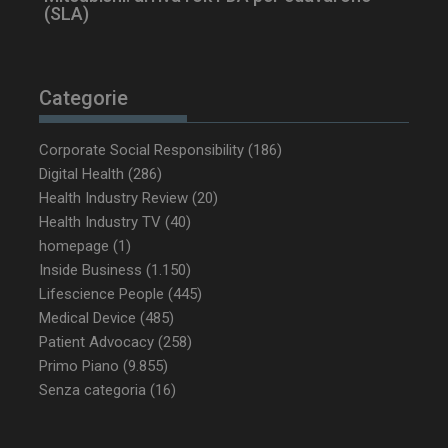
(SLA)
Categorie
Corporate Social Responsibility
(186)
_ga_Z2VT792F98
.dailyhealthindustry.it
1 anno 1
mese
Digital Health
(286)
Health Industry Review
(20)
Health Industry TV
(40)
homepage
(1)
Inside Business
(1.150)
tracking-sites-
www.dailyhealthindustry.it
4
ironfish-tracking-
settimane
Lifescience People
(445)
enable
2 giorni
Medical Device
(485)
Patient Advocacy
(258)
Primo Piano
(9.855)
CookieScriptConsent
5 mesi 3
CookieScript
Senza categoria
(16)
settimane
www.dailyhealthindustry.it