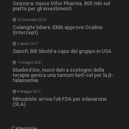
Svizzera: nasce Vifor Pharma. 800 mln sul
piatto per gli investimenti
15 Dicembre 2016
Colangite biliare: EMA approva Ocaliva
(Intercept)
tracking-sites-
www.dailyhealthindustry.it
4
6 Aprile 2017
ironfish-session-id
settimane
Sanofi: Bill Sibold a capo del gruppo in USA
2 giorni
14 Giugno 2021
bluebird bio, nuovi dati a sostegno della
terapia genica una tantum beti-cel per la β-
ARRAffinity
Sessione
Microsoft Corporation
.www.dailyhealthindustry.it
talassemia
8 Maggio 2017
Mitsubishi: arriva l’ok FDA per edavarone
(SLA)
Categorie