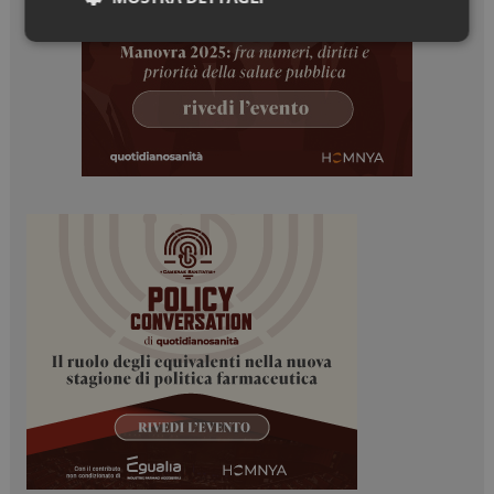
Necessari
Marketing
Necessari
Marketing
I cookie necessari contribuiscono a rendere fruibile il
sito web abilitandone funzionalità di base quali la
navigazione sulle pagine e l'accesso alle aree
protette del sito. Il sito web non è in grado di
funzionare correttamente senza questi cookie.
NOME
FORNITORE / DOMINIO
SCADENZA
_ga
1 anno 1
Google LLC
mese
.dailyhealthindustry.it