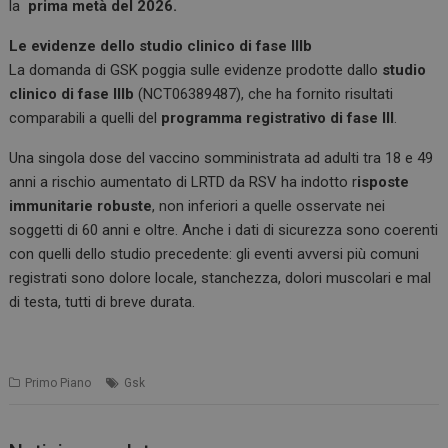
la
prima metà del 2026.
Le evidenze dello studio clinico di fase IIIb
La domanda di GSK poggia sulle evidenze prodotte dallo
studio
clinico di fase IIIb
(NCT06389487), che ha fornito risultati
comparabili a quelli del
programma registrativo di fase III
.
Una singola dose del vaccino somministrata ad adulti tra 18 e 49
anni a rischio aumentato di LRTD da RSV ha indotto r
isposte
immunitarie robuste
, non inferiori a quelle osservate nei
soggetti di 60 anni e oltre. Anche i dati di sicurezza sono coerenti
con quelli dello studio precedente: gli eventi avversi più comuni
registrati sono dolore locale, stanchezza, dolori muscolari e mal
di testa, tutti di breve durata.
Primo Piano
Gsk