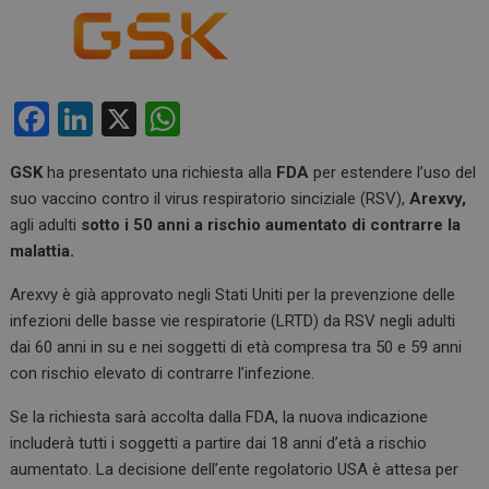
F
Li
X
W
a
n
h
GSK
ha presentato una richiesta alla
FDA
per estendere l’uso del
ce
ke
at
suo vaccino contro il virus respiratorio sinciziale (RSV),
Arexvy,
b
dI
s
agli adulti
sotto i 50 anni a rischio aumentato di contrarre la
o
n
A
malattia.
o
p
Arexvy è già approvato negli Stati Uniti per la prevenzione delle
k
p
infezioni delle basse vie respiratorie (LRTD) da RSV negli adulti
dai 60 anni in su e nei soggetti di età compresa tra 50 e 59 anni
con rischio elevato di contrarre l’infezione.
Se la richiesta sarà accolta dalla FDA, la nuova indicazione
includerà tutti i soggetti a partire dai 18 anni d’età a rischio
aumentato. La decisione dell’ente regolatorio USA è attesa per