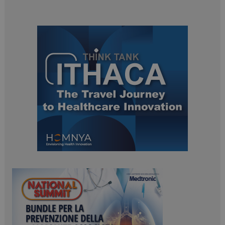
ARRAffinitySameSite
Sessione
Microsoft Corporation
.www.dailyhealthindustry.it