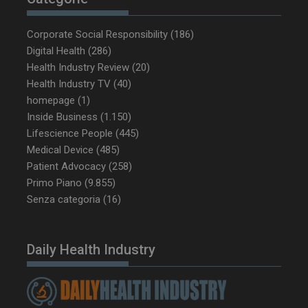
Corporate Social Responsibility
(186)
Digital Health
(286)
Health Industry Review
(20)
_ga_Z2VT792F98
.dailyhealthindustry.it
1 anno 1
Health Industry TV
(40)
mese
homepage
(1)
Inside Business
(1.150)
Lifescience People
(445)
Medical Device
(485)
tracking-sites-
www.dailyhealthindustry.it
4
ironfish-tracking-
settimane
Patient Advocacy
(258)
enable
2 giorni
Primo Piano
(9.855)
Senza categoria
(16)
CookieScriptConsent
5 mesi 3
CookieScript
settimane
www.dailyhealthindustry.it
Daily Health Industry