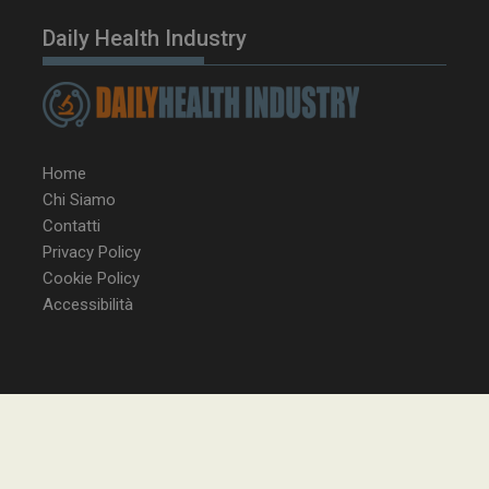
Daily Health Industry
tracking-sites-ironfish-
www.dailyhealthindustry.it
tracking-named-enable
sett
2 g
Home
Chi Siamo
Contatti
Privacy Policy
__Secure-YNID
.youtube.com
5 m
Cookie Policy
sett
Accessibilità