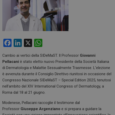
F
Li
X
W
a
n
h
Cambio ai vertici della SIDeMaST. Il Professor
Giovanni
ce
ke
at
Pellacani
è stato eletto nuovo Presidente della Società Italiana
b
dI
s
di Dermatologia e Malattie Sessualmente Trasmesse. L’elezione
o
n
A
è avvenuta durante il Consiglio Direttivo riunitosi in occasione del
Congresso Nazionale SIDeMaST – Special Edition 2025, tenutosi
o
p
nell’ambito del XIV International Congress of Dermatology, a
k
p
Roma dal 18 al 21 giugno.
Modenese, Pellacani raccoglie il testimone dal
Professor
Giuseppe Argenziano
e si prepara a guidare la