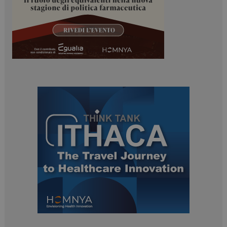
ARRAffinitySameSite
Sessione
Microsoft Corporation
.www.dailyhealthindustry.it
PHPSESSID
Sessione
PHP.net
www.dailyhealthindustry.it