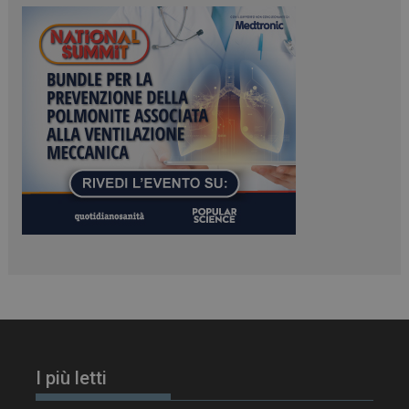
tracking-sites-
www.dailyhealthindustry.it
4
ironfish-session-id
settimane
2 giorni
ARRAffinity
Sessione
Microsoft Corporation
.www.dailyhealthindustry.it
I più letti