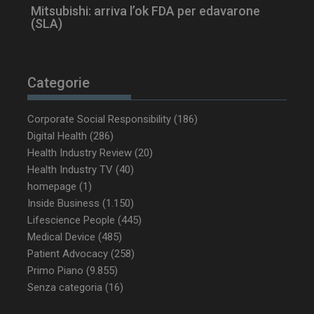
Mitsubishi: arriva l’ok FDA per edavarone
CookieScriptConsent
5 mesi 3
CookieScript
(SLA)
settimane
www.dailyhealthindustry.it
Categorie
Corporate Social Responsibility
(186)
Digital Health
(286)
Health Industry Review
(20)
Health Industry TV
(40)
homepage
(1)
Inside Business
(1.150)
Lifescience People
(445)
Medical Device
(485)
Patient Advocacy
(258)
NOME
FORNITORE / DOMINIO
SCA
Primo Piano
(9.855)
Senza categoria
(16)
__Secure-ROLLOUT_TOKEN
.youtube.com
5 m
sett