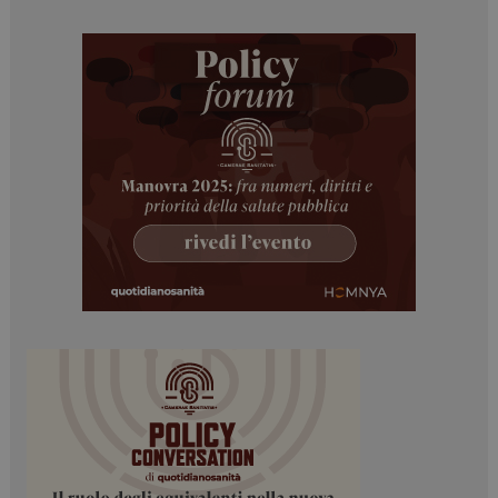
_ga
1 anno 1
Google LLC
mese
.dailyhealthindustry.it