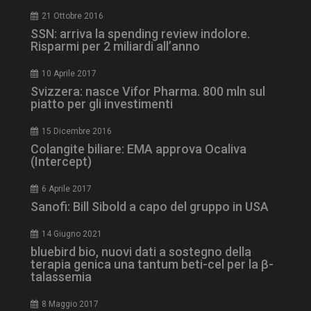
21 Ottobre 2016
SSN: arriva la spending review indolore.
Risparmi per 2 miliardi all’anno
10 Aprile 2017
Svizzera: nasce Vifor Pharma. 800 mln sul
piatto per gli investimenti
15 Dicembre 2016
Colangite biliare: EMA approva Ocaliva
(Intercept)
_ga_Z2VT792F98
.dailyhealthindustry.it
1 anno 1
mese
6 Aprile 2017
Sanofi: Bill Sibold a capo del gruppo in USA
14 Giugno 2021
tracking-sites-
www.dailyhealthindustry.it
4
bluebird bio, nuovi dati a sostegno della
ironfish-tracking-
settimane
terapia genica una tantum beti-cel per la β-
enable
2 giorni
talassemia
8 Maggio 2017