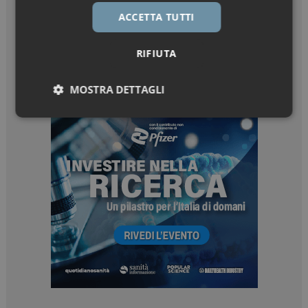
ACCETTA TUTTI
RIFIUTA
MOSTRA DETTAGLI
Necessari
Marketing
Necessari
Marketing
I cookie necessari contribuiscono a rendere fruibile il
sito web abilitandone funzionalità di base quali la
navigazione sulle pagine e l'accesso alle aree
protette del sito. Il sito web non è in grado di
funzionare correttamente senza questi cookie.
NOME
FORNITORE / DOMINIO
SCADENZA