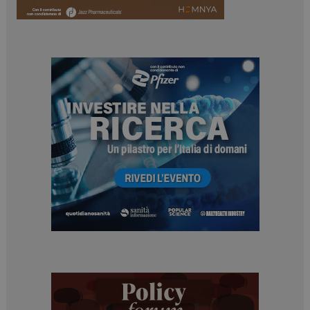
Necessari
Marketing
I cookie necessari contribuiscono a rendere fruibile il
sito web abilitandone funzionalità di base quali la
navigazione sulle pagine e l'accesso alle aree
protette del sito. Il sito web non è in grado di
funzionare correttamente senza questi cookie.
NOME
FORNITORE / DOMINIO
SCADENZA
_ga
1 anno 1
Google LLC
mese
.dailyhealthindustry.it