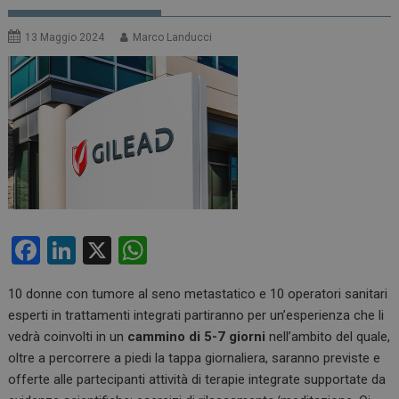
13 Maggio 2024
Marco Landucci
F
Li
X
W
a
n
h
10 donne con tumore al seno metastatico e 10 operatori sanitari
ce
ke
at
esperti in trattamenti integrati partiranno per un’esperienza che li
b
dI
s
vedrà coinvolti in un
cammino di 5-7 giorni
nell’ambito del quale,
o
n
A
oltre a percorrere a piedi la tappa giornaliera, saranno previste e
offerte alle partecipanti attività di terapie integrate supportate da
o
p