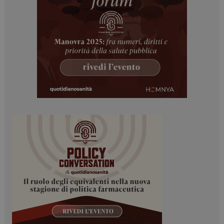
ARRAffinitySameSite
Sessione
Microsoft Corporation
.www.dailyhealthindustry.it