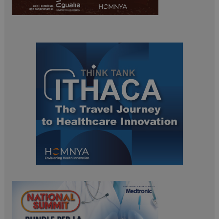
PHPSESSID
Sessione
PHP.net
www.dailyhealthindustry.it