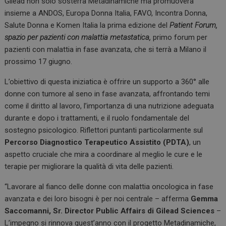
Gilead non solo sosterrà Metadinamiche ma promuoverà
insieme a ANDOS, Europa Donna Italia, FAVO, Incontra Donna,
Salute Donna e Komen Italia la prima edizione del
Patient Forum,
spazio per pazienti con malattia metastatica,
primo forum per
pazienti con malattia in fase avanzata, che si terrà a Milano il
prossimo 17 giugno.
L’obiettivo di questa iniziatica è offrire un supporto a 360° alle
donne con tumore al seno in fase avanzata, affrontando temi
come il diritto al lavoro, l’importanza di una nutrizione adeguata
durante e dopo i trattamenti, e il ruolo fondamentale del
sostegno psicologico. Riflettori puntanti particolarmente sul
Percorso Diagnostico Terapeutico Assistito (PDTA)
, un
aspetto cruciale che mira a coordinare al meglio le cure e le
terapie per migliorare la qualità di vita delle pazienti.
“Lavorare al fianco delle donne con malattia oncologica in fase
avanzata e dei loro bisogni è per noi centrale – afferma
Gemma
Saccomanni, Sr. Director Public Affairs di Gilead Sciences
–
L’impegno si rinnova quest’anno con il progetto Metadinamiche,