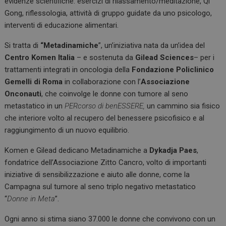
evidenze scientifiche: esercizi di rilassamento/meditazione, Qi
k
p
Gong, riflessologia, attività di gruppo guidate da uno psicologo,
interventi di educazione alimentari.
Si tratta di
“Metadinamiche
”, un’iniziativa nata da un’idea del
Centro Komen Italia
– e sostenuta da
Gilead Sciences
– per i
trattamenti integrati in oncologia della
Fondazione Policlinico
Gemelli di Roma
in collaborazione con l’
Associazione
Onconauti
, che coinvolge le donne con tumore al seno
metastatico in un
PERcorso di benESSERE,
un cammino sia fisico
che interiore volto al recupero del benessere psicofisico e al
raggiungimento di un nuovo equilibrio.
Komen e Gilead dedicano Metadinamiche a
Dykadja Paes
,
fondatrice dell’Associazione Zitto Cancro, volto di importanti
iniziative di sensibilizzazione e aiuto alle donne, come la
Campagna sul tumore al seno triplo negativo metastatico
“
Donne in Meta
”.
Ogni anno si stima siano 37.000 le donne che convivono con un