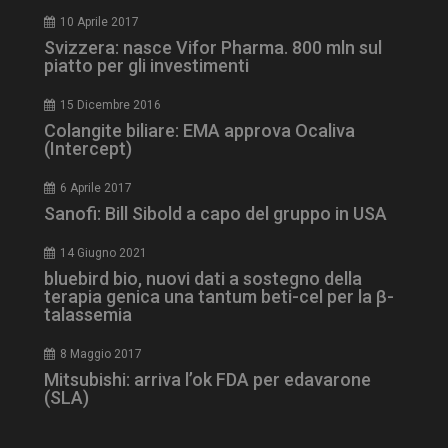
_ga_Z2VT792F98
.dailyhealthindustry.it
1 anno 1
mese
10 Aprile 2017
Svizzera: nasce Vifor Pharma. 800 mln sul
piatto per gli investimenti
15 Dicembre 2016
tracking-sites-
www.dailyhealthindustry.it
4
Colangite biliare: EMA approva Ocaliva
ironfish-tracking-
settimane
enable
2 giorni
(Intercept)
6 Aprile 2017
Sanofi: Bill Sibold a capo del gruppo in USA
CookieScriptConsent
5 mesi 3
CookieScript
settimane
www.dailyhealthindustry.it
14 Giugno 2021
bluebird bio, nuovi dati a sostegno della
terapia genica una tantum beti-cel per la β-
talassemia
8 Maggio 2017
Mitsubishi: arriva l’ok FDA per edavarone
(SLA)