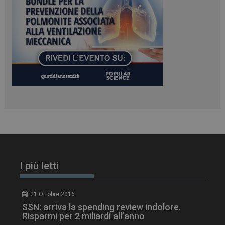
tracking-sites-
www.dailyhealthindustry.it
4
ironfish-session-id
settimane
2 giorni
ARRAffinity
Sessione
Microsoft Corporation
.www.dailyhealthindustry.it
I più letti
21 Ottobre 2016
SSN: arriva la spending review indolore.
Risparmi per 2 miliardi all’anno