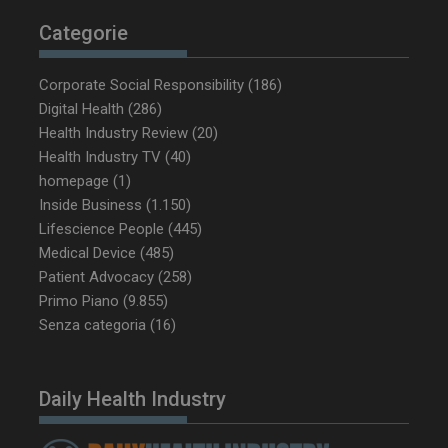
Categorie
Corporate Social Responsibility
(186)
Digital Health
(286)
Health Industry Review
(20)
NOME
FORNITORE / DOMINIO
SCA
Health Industry TV
(40)
__Secure-ROLLOUT_TOKEN
.youtube.com
5 m
homepage
(1)
sett
Inside Business
(1.150)
Lifescience People
(445)
Medical Device
(485)
Patient Advocacy
(258)
Primo Piano
(9.855)
tracking-sites-ironfish-
www.dailyhealthindustry.it
Senza categoria
(16)
tracking-named-enable
sett
2 g
Daily Health Industry