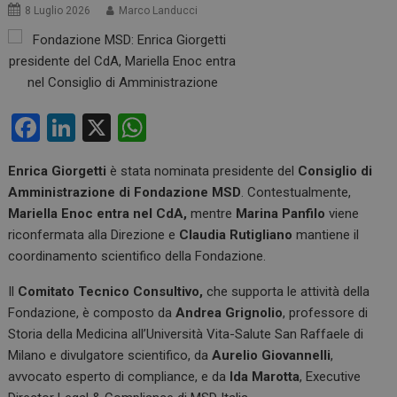
8 Luglio 2026
Marco Landucci
F
Li
X
W
a
n
h
Enrica Giorgetti
è stata nominata presidente del
Consiglio di
ce
ke
at
Amministrazione di Fondazione MSD
. Contestualmente,
b
dI
s
Mariella Enoc entra nel CdA,
mentre
Marina Panfilo
viene
o
n
A
riconfermata alla Direzione e
Claudia Rutigliano
mantiene il
coordinamento scientifico della Fondazione.
o
p
k
p
Il
Comitato Tecnico Consultivo,
che supporta le attività della
Fondazione, è composto da
Andrea Grignolio
, professore di
Storia della Medicina all’Università Vita-Salute San Raffaele di
Milano e divulgatore scientifico, da
Aurelio Giovannelli
,
avvocato esperto di compliance, e da
Ida Marotta
, Executive