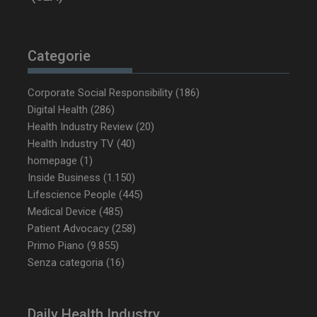
Categorie
Corporate Social Responsibility
(186)
Digital Health
(286)
Health Industry Review
(20)
Health Industry TV
(40)
homepage
(1)
Inside Business
(1.150)
Lifescience People
(445)
NOME
FORNITORE / DOMINIO
SCA
Medical Device
(485)
__Secure-ROLLOUT_TOKEN
.youtube.com
5 m
Patient Advocacy
(258)
sett
Primo Piano
(9.855)
Senza categoria
(16)
Daily Health Industry