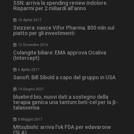
SSN: arriva la spending review indolore.
Risparmi per 2 miliardi all’anno
10 Aprile 2017
Svizzera: nasce Vifor Pharma. 800 mln sul
piatto per gli investimenti
_ga_Z2VT792F98
.dailyhealthindustry.it
1 anno 1
15 Dicembre 2016
mese
Colangite biliare: EMA approva Ocaliva
(Intercept)
6 Aprile 2017
Sanofi: Bill Sibold a capo del gruppo in USA
tracking-sites-
www.dailyhealthindustry.it
4
ironfish-tracking-
settimane
enable
2 giorni
14 Giugno 2021
bluebird bio, nuovi dati a sostegno della
terapia genica una tantum beti-cel per la β-
talassemia
CookieScriptConsent
5 mesi 3
CookieScript
settimane
www.dailyhealthindustry.it
8 Maggio 2017
Mitsubishi: arriva l’ok FDA per edavarone
(SLA)