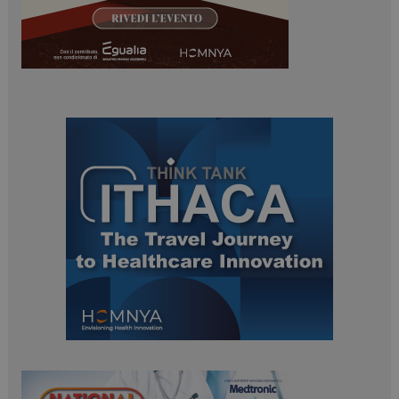
.www.dailyhealthindustry.it
PHPSESSID
Sessione
PHP.net
www.dailyhealthindustry.it