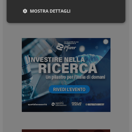
MOSTRA DETTAGLI
Necessari
Marketing
Necessari
Marketing
I cookie necessari contribuiscono a rendere fruibile il
sito web abilitandone funzionalità di base quali la
navigazione sulle pagine e l'accesso alle aree
protette del sito. Il sito web non è in grado di
funzionare correttamente senza questi cookie.
NOME
FORNITORE / DOMINIO
SCADENZA
_ga
1 anno 1
Google LLC
mese
.dailyhealthindustry.it