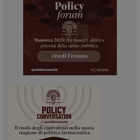
ARRAffinitySameSite
Sessione
Microsoft Corporation