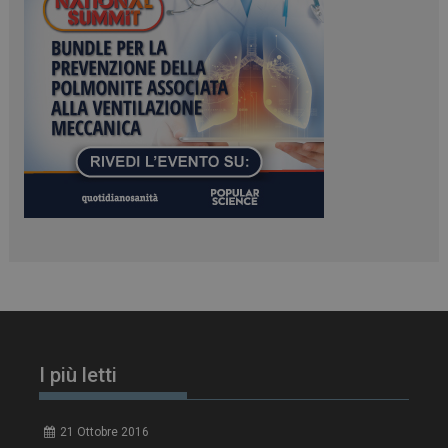
tracking-sites-
www.dailyhealthindustry.it
4
ironfish-session-id
settimane
2 giorni
ARRAffinity
Sessione
Microsoft Corporation
.www.dailyhealthindustry.it
I più letti
21 Ottobre 2016