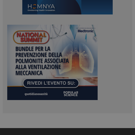
ARRAffinitySameSite
Sessione
Microsoft Corporation
.www.dailyhealthindustry.it