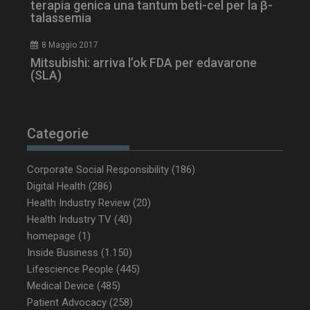
terapia genica una tantum beti-cel per la β-
tracking-sites-
www.dailyhealthindustry.it
4
talassemia
ironfish-session-id
settimane
2 giorni
8 Maggio 2017
Mitsubishi: arriva l’ok FDA per edavarone
(SLA)
ARRAffinity
Sessione
Microsoft Corporation
.www.dailyhealthindustry.it
Categorie
Corporate Social Responsibility
(186)
Digital Health
(286)
Health Industry Review
(20)
Health Industry TV
(40)
homepage
(1)
Inside Business
(1.150)
Lifescience People
(445)
Medical Device
(485)
_ga_Z2VT792F98
.dailyhealthindustry.it
1 anno 1
Patient Advocacy
(258)
mese