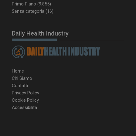
Primo Piano
(9.855)
Senza categoria
(16)
tracking-sites-
www.dailyhealthindustry.it
4
Daily Health Industry
ironfish-tracking-
settimane
enable
2 giorni
CookieScriptConsent
5 mesi 3
CookieScript
settimane
www.dailyhealthindustry.it
Home
Chi Siamo
Contatti
Privacy Policy
Cookie Policy
Accessibilità