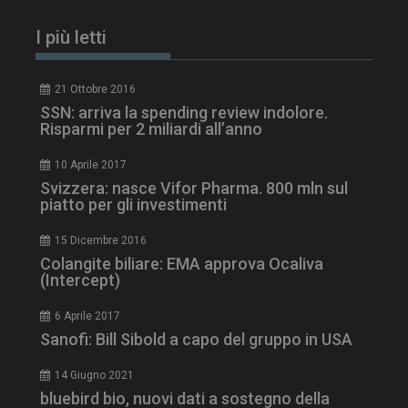
I più letti
21 Ottobre 2016
PHPSESSID
Sessione
PHP.net
www.dailyhealthindustry.it
SSN: arriva la spending review indolore.
Risparmi per 2 miliardi all’anno
10 Aprile 2017
Svizzera: nasce Vifor Pharma. 800 mln sul
piatto per gli investimenti
15 Dicembre 2016
Colangite biliare: EMA approva Ocaliva
(Intercept)
6 Aprile 2017
Sanofi: Bill Sibold a capo del gruppo in USA
14 Giugno 2021
bluebird bio, nuovi dati a sostegno della