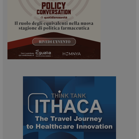
Necessari
Marketing
I cookie necessari contribuiscono a rendere fruibile il
sito web abilitandone funzionalità di base quali la
navigazione sulle pagine e l'accesso alle aree
protette del sito. Il sito web non è in grado di
funzionare correttamente senza questi cookie.
NOME
FORNITORE / DOMINIO
SCADENZA
_ga
1 anno 1
Google LLC
mese
.dailyhealthindustry.it