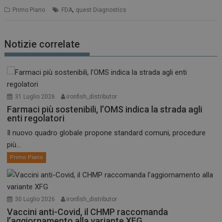
k
p
,
Primo Piano
FDA
quest Diagnostics
Notizie correlate
31 Luglio 2026
ironfish_distributor
Farmaci più sostenibili, l’OMS indica la strada agli
enti regolatori
Il nuovo quadro globale propone standard comuni, procedure
più...
Primo Piano
30 Luglio 2026
ironfish_distributor
Vaccini anti-Covid, il CHMP raccomanda
l’aggiornamento alla variante XFG