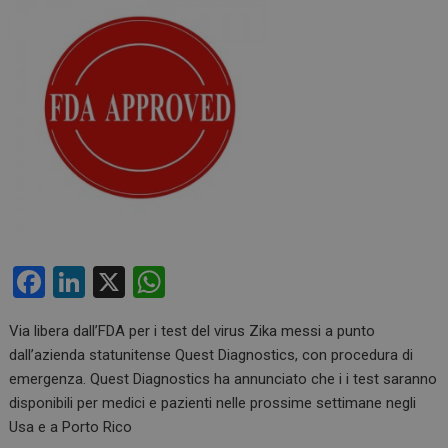
F
Li
X
W
a
n
h
Via libera dall’FDA per i test del virus Zika messi a punto
ce
ke
at
dall’azienda statunitense Quest Diagnostics, con procedura di
b
dI
s
emergenza. Quest Diagnostics ha annunciato che i i test saranno
o
n
A
disponibili per medici e pazienti nelle prossime settimane negli
Usa e a Porto Rico
o
p