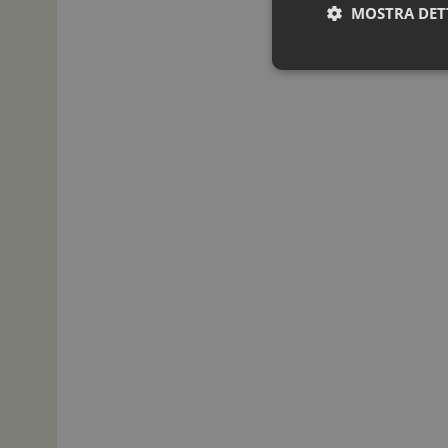
MOSTRA DET
I cookie necessari con
e l'accesso alle aree 
NOME
_ga