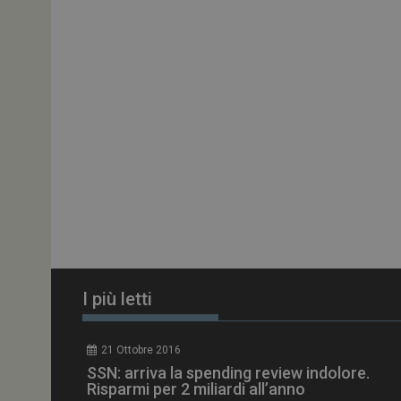
ARRAffinitySameSit
PHPSESSID
tracking-sites-
ironfish-session-id
ARRAffinity
I più letti
_ga_Z2VT792F98
21 Ottobre 2016
tracking-sites-
SSN: arriva la spending review indolore.
ironfish-tracking-
enable
Risparmi per 2 miliardi all’anno