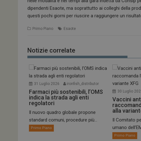
nelle modalità e nei tempi alla gara indetta da Consip p
dipendenti Esaote, ma soprattutto ai colleghi della pro
questi pochi giorni per riuscire a raggiungere un risulta
Primo Piano
Esaote
Notizie correlate
31 Luglio 2026
ironfish_distributor
Farmaci più sostenibili, l’OMS
30 Luglio 20
indica la strada agli enti
Vaccini ant
regolatori
raccomand
alla varian
Il nuovo quadro globale propone
standard comuni, procedure più...
Il Comitato pe
umano dell’EM
Primo Piano
Primo Piano