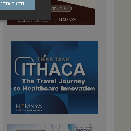
ETTA TUTTI
igazione sulle pagine
kie.
 Google Universal
nificativo del
tilizzato da Google.
stinguere utenti
o in modo casuale
uso in ogni richiesta
colare i dati di
apporti di analisi dei