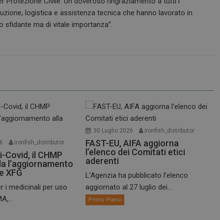
er Protezione Civile. Un doveroso ringraziamento a tutti i
duzione, logistica e assistenza tecnica che hanno lavorato in
to sfidante ma di vitale importanza”.
30 Luglio 2026
ironfish_distributor
FAST-EU, AIFA aggiorna
26
ironfish_distributor
l’elenco dei Comitati etici
i-Covid, il CHMP
aderenti
a l’aggiornamento
te XFG
L’Agenzia ha pubblicato l’elenco
r i medicinali per uso
aggiornato al 27 luglio dei...
A,...
Primo Piano