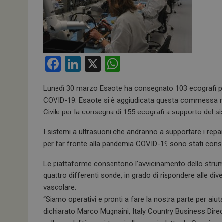
F
Li
X
W
a
n
h
Lunedì 30 marzo Esaote ha consegnato 103 ecografi porta
ce
ke
at
COVID-19. Esaote si è aggiudicata questa commessa nel
b
dI
s
Civile per la consegna di 155 ecografi a supporto del s
o
n
A
I sistemi a ultrasuoni che andranno a supportare i repar
o
p
per far fronte alla pandemia COVID-19 sono stati conse
k
p
Le piattaforme consentono l’avvicinamento dello strume
quattro differenti sonde, in grado di rispondere alle di
vascolare.
“Siamo operativi e pronti a fare la nostra parte per aiuta
dichiarato Marco Mugnaini, Italy Country Business Direc