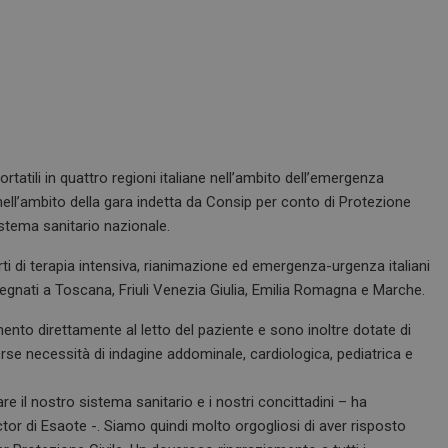
tili in quattro regioni italiane nell’ambito dell’emergenza
l’ambito della gara indetta da Consip per conto di Protezione
istema sanitario nazionale.
ti di terapia intensiva, rianimazione ed emergenza-urgenza italiani
gnati a Toscana, Friuli Venezia Giulia, Emilia Romagna e Marche.
nto direttamente al letto del paziente e sono inoltre dotate di
verse necessità di indagine addominale, cardiologica, pediatrica e
re il nostro sistema sanitario e i nostri concittadini – ha
tor di Esaote -. Siamo quindi molto orgogliosi di aver risposto