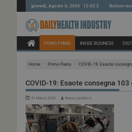
Skip
giovedì, Agosto 6, 2026
12:42:4
Notizie rec
to
content
PRIMO PIANO
INSIDE BUSINESS
DIG
Home
Primo Piano
COVID-19: Esaote consegna 1
COVID-19: Esaote consegna 103 eco
31 Marzo 2020
Marco Landucci