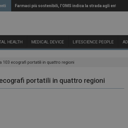
enti
Farmaci più sostenibili, l’OMS indica la strada agli enti rego
Vaccini anti-Covid, il CHMP raccomanda l’aggiornamento al
ITAL HEALTH
MEDICAL DEVICE
LIFESCIENCE PEOPLE
A
03 ecografi portatili in quattro regioni
grafi portatili in quattro regioni