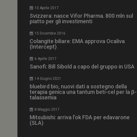
CookieScriptConse
10 Aprile 2017
Svizzera: nasce Vifor Pharma. 800 mln sul
piatto per gli investimenti
15 Dicembre 2016
NOME
Colangite biliare: EMA approva Ocaliva
(Intercept)
__Secure-ROLLOU
6 Aprile 2017
Sanofi: Bill Sibold a capo del gruppo in USA
tracking-sites-ironf
tracking-named-en
14 Giugno 2021
__Secure-YNID
bluebird bio, nuovi dati a sostegno della
terapia genica una tantum beti-cel per la β-
talassemia
8 Maggio 2017
VISITOR_PRIVACY_
Mitsubishi: arriva l’ok FDA per edavarone
(SLA)