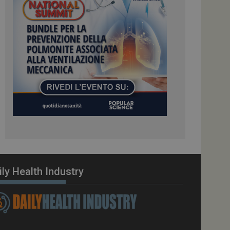
ome piattaforma di
el carico, questo
una sessione di
e gestite dallo
te sul linguaggio
erico utilizzato per
tente. Normalmente è
 il modo in cui
er il sito, ma un
di accesso per un
cazione per
 visitatore.
i Web eseguiti sulla
e utilizzato per il
i che le richieste
stradate allo stesso
ily Health Industry
zione.
gle Analytics per
azione per abilitare