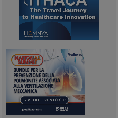
_ga_Z2VT792F98
.dailyhealthindustry.it
1 anno 1
mese
tracking-sites-
www.dailyhealthindustry.it
4
ironfish-tracking-
settimane
enable
2 giorni