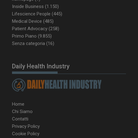
Inside Business
(1.150)
Lifescience People
(445)
VISITOR_PRIVACY_METADATA
5 m
Medical Device
(485)
YouTube
sett
.youtube.com
Patient Advocacy
(258)
Primo Piano
(9.855)
Senza categoria
(16)
Daily Health Industry
Home
YSC
Ses
Google LLC
Chi Siamo
.youtube.com
Contatti
Privacy Policy
Cookie Policy
VISITOR_INFO1_LIVE
5 m