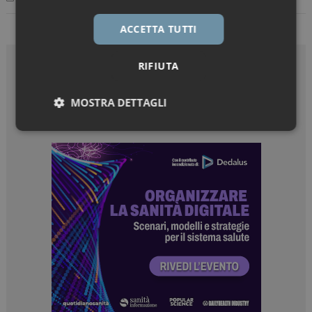
ACCETTA TUTTI
RIFIUTA
MOSTRA DETTAGLI
Necessari
Marketing
Necessari
Marketing
I cookie necessari contribuiscono a rendere fruibile il
sito web abilitandone funzionalità di base quali la
navigazione sulle pagine e l'accesso alle aree
protette del sito. Il sito web non è in grado di
funzionare correttamente senza questi cookie.