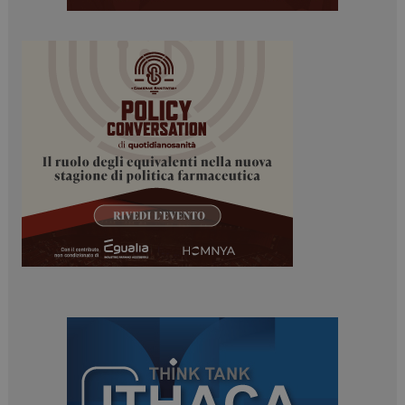
tracking-sites-
www.dailyhealthindustry.it
4
ironfish-session-id
settimane
2 giorni
ARRAffinity
Sessione
Microsoft Corporation
.www.dailyhealthindustry.it