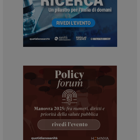
ARRAffinitySameSite
Sessione
Microsoft Corporation
.www.dailyhealthindustry.it
PHPSESSID
Sessione
PHP.net
www.dailyhealthindustry.it