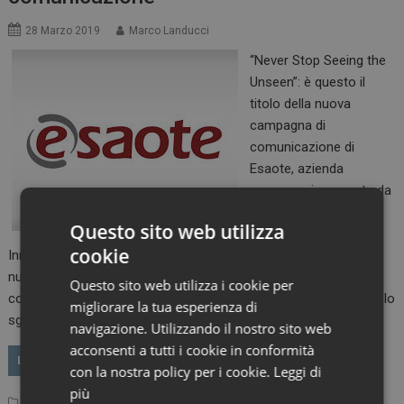
28 Marzo 2019
Marco Landucci
“Never Stop Seeing the
Unseen”: è questo il
titolo della nuova
campagna di
comunicazione di
Esaote, azienda
genovese impegnata da
trent’anni nell’imaging
Questo sito web utilizza
diagnostico.
cookie
Innovazione, tecnologia, ricerca e sviluppo sono i pilastri del
nuovo concept, che vede l’uomo al centro e il corpo umano
Questo sito web utilizza i cookie per
come custodia di un universo sistemico da esplorare, che solo lo
migliorare la tua esperienza di
sguardo attento del medico e strumenti…
navigazione. Utilizzando il nostro sito web
acconsenti a tutti i cookie in conformità
LEGGI
con la nostra policy per i cookie.
Leggi di
più
Medical Device
Esaote
Leave a comment