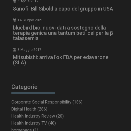
6 Aprile 2017
Sanofi: Bill Sibold a capo del gruppo in USA
14 Giugno 2021
bluebird bio, nuovi dati a sostegno della
terapia genica una tantum beti-cel per la β-
tracking-sites-ironfish-
www.dailyhealthindustry.it
talassemia
tracking-named-enable
sett
2 g
8 Maggio 2017
Mitsubishi: arriva l’ok FDA per edavarone
(SLA)
__Secure-YNID
.youtube.com
5 m
sett
Categorie
Corporate Social Responsibility
(186)
Digital Health
(286)
Health Industry Review
(20)
Health Industry TV
(40)
homepage
(1)