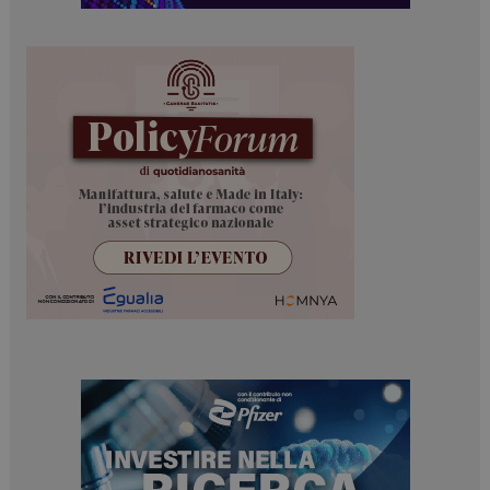
NOME
FORNITORE / DOMINIO
SCADENZA
_ga
1 anno 1
Google LLC
mese
.dailyhealthindustry.it