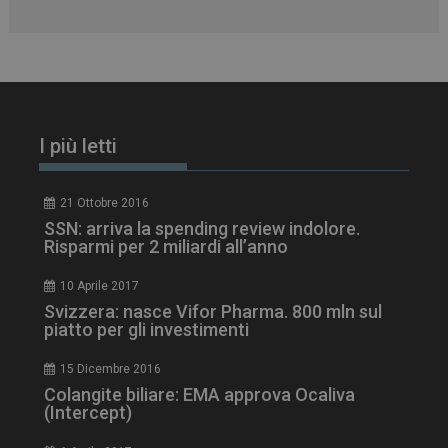
CookieScriptConsent
5 mesi 3
CookieScript
settimane
www.dailyhealthindustry.it
I più letti
21 Ottobre 2016
SSN: arriva la spending review indolore.
Risparmi per 2 miliardi all’anno
10 Aprile 2017
Svizzera: nasce Vifor Pharma. 800 mln sul
piatto per gli investimenti
15 Dicembre 2016
Colangite biliare: EMA approva Ocaliva
NOME
FORNITORE / DOMINIO
SCA
(Intercept)
__Secure-ROLLOUT_TOKEN
.youtube.com
5 m
sett