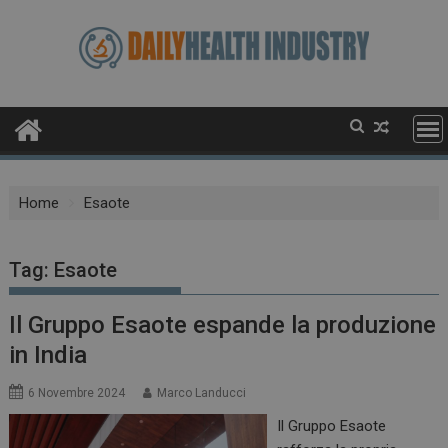
Skip
to
content
Home
Esaote
Tag:
Esaote
Il Gruppo Esaote espande la produzione
in India
6 Novembre 2024
Marco Landucci
Il Gruppo Esaote