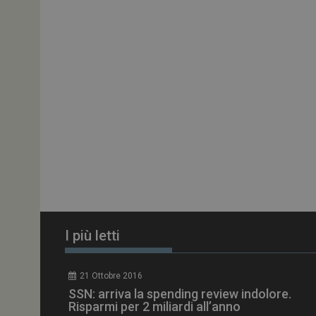
ARRAffinitySameSit
PHPSESSID
tracking-sites-
ironfish-session-id
ARRAffinity
I più letti
_ga_Z2VT792F98
21 Ottobre 2016
tracking-sites-
SSN: arriva la spending review indolore.
ironfish-tracking-
enable
Risparmi per 2 miliardi all’anno