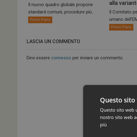
alla varian
Il nuovo quadro globale propone
standard comuni, procedure più...
Il Comitato pe
umano dell’EM
Primo Piano
Primo Piano
LASCIA UN COMMENTO
Devi essere
connesso
per inviare un commento.
Questo sito 
Questo sito web ut
nostro sito web ac
più