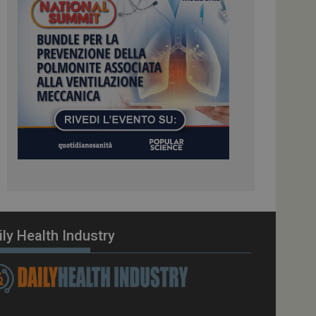
ome piattaforma di
el carico, questo
una sessione di
e gestite dallo
te sul linguaggio
erico utilizzato per
tente. Normalmente è
 il modo in cui
er il sito, ma un
di accesso per un
cazione per
 visitatore.
i Web eseguiti sulla
e utilizzato per il
i che le richieste
stradate allo stesso
ily Health Industry
zione.
gle Analytics per
azione per abilitare