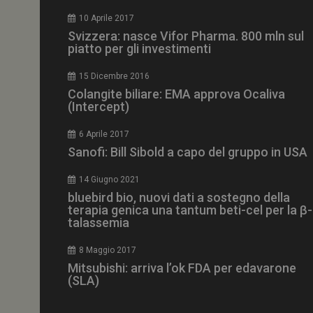
CookieScriptConse
10 Aprile 2017
Svizzera: nasce Vifor Pharma. 800 mln sul
piatto per gli investimenti
15 Dicembre 2016
NOME
Colangite biliare: EMA approva Ocaliva
(Intercept)
__Secure-ROLLOU
6 Aprile 2017
Sanofi: Bill Sibold a capo del gruppo in USA
tracking-sites-ironf
tracking-named-en
14 Giugno 2021
__Secure-YNID
bluebird bio, nuovi dati a sostegno della
terapia genica una tantum beti-cel per la β-
talassemia
8 Maggio 2017
VISITOR_PRIVACY_
Mitsubishi: arriva l’ok FDA per edavarone
(SLA)