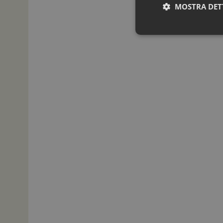
MOSTRA DET
I cookie necessari con
e l'accesso alle aree 
NOME
_ga