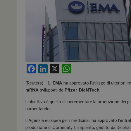
F
Li
X
W
a
n
h
(Reuters) – L’
EMA
ha approvato l’utilizzo di ulteriori 
ce
ke
at
mRNA
sviluppati da
Pfizer-BioNTech
.
b
dI
s
L’obiettivo è quello di incrementare la produzione dei p
o
n
A
aumentando.
o
p
L’Agenzia europea per i medicinali ha approvato l’entrat
k
p
produzione di Comirnaty. L’impianto, gestito da Delpharm