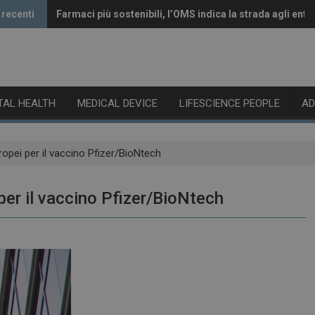
 recenti
Farmaci più sostenibili, l’OMS indica la strada agli enti 
Vaccini anti-Covid, il CHMP raccomanda l’aggiornamen
ITAL HEALTH
MEDICAL DEVICE
LIFESCIENCE PEOPLE
A
ropei per il vaccino Pfizer/BioNtech
per il vaccino Pfizer/BioNtech