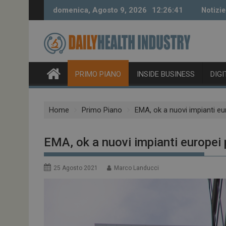
Skip
domenica, Agosto 9, 2026
12:26:42
Notizie
to
content
PRIMO PIANO
INSIDE BUSINESS
DIG
Home
Primo Piano
EMA, ok a nuovi impianti eu
EMA, ok a nuovi impianti europei 
25 Agosto 2021
Marco Landucci