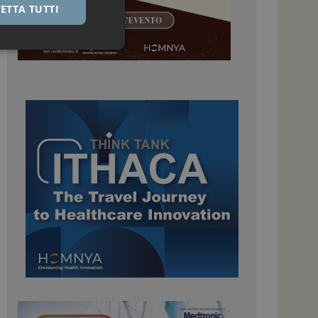
ETTA TUTTI
igazione sulle pagine
kie.
 Google Universal
nificativo del
tilizzato da Google.
stinguere utenti
o in modo casuale
uso in ogni richiesta
colare i dati di
apporti di analisi dei