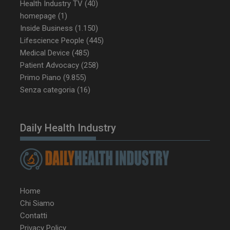
Health Industry TV
(40)
homepage
(1)
_ga_Z2VT792F98
.dailyhealthindustry.it
1 anno 1
Inside Business
(1.150)
mese
Lifescience People
(445)
Medical Device
(485)
Patient Advocacy
(258)
Primo Piano
(9.855)
tracking-sites-
www.dailyhealthindustry.it
4
Senza categoria
(16)
ironfish-tracking-
settimane
enable
2 giorni
Daily Health Industry
CookieScriptConsent
5 mesi 3
CookieScript
settimane
www.dailyhealthindustry.it
Home
Chi Siamo
Contatti
Privacy Policy