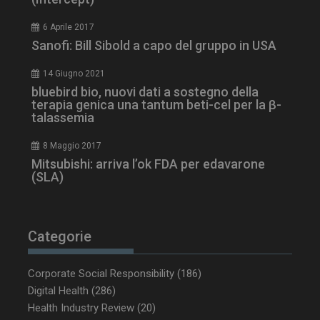
6 Aprile 2017
Sanofi: Bill Sibold a capo del gruppo in USA
tracking-sites-
www.dailyhealthindustry.it
4
14 Giugno 2021
ironfish-session-id
settimane
2 giorni
bluebird bio, nuovi dati a sostegno della
terapia genica una tantum beti-cel per la β-
talassemia
ARRAffinity
Sessione
Microsoft Corporation
8 Maggio 2017
.www.dailyhealthindustry.it
Mitsubishi: arriva l’ok FDA per edavarone
(SLA)
Categorie
Corporate Social Responsibility
(186)
Digital Health
(286)
Health Industry Review
(20)