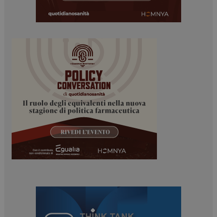
Necessari
Marketing
I cookie necessari contribuiscono a rendere fruibile il
sito web abilitandone funzionalità di base quali la
navigazione sulle pagine e l'accesso alle aree
protette del sito. Il sito web non è in grado di
funzionare correttamente senza questi cookie.
NOME
FORNITORE / DOMINIO
SCADENZA
_ga
1 anno 1
Google LLC
mese
.dailyhealthindustry.it