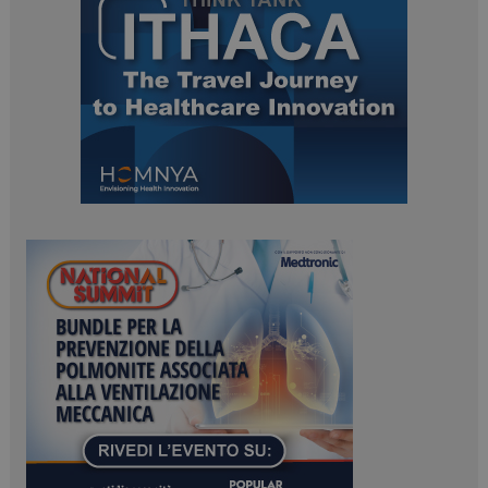
ARRAffinitySameSite
Sessione
Microsoft Corporation
.www.dailyhealthindustry.it