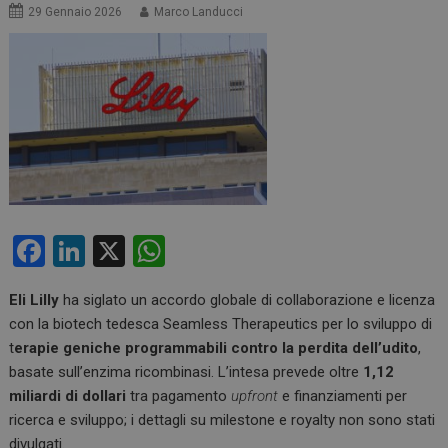
29 Gennaio 2026
Marco Landucci
F
Li
X
W
a
n
h
Eli Lilly
ha siglato un accordo globale di collaborazione e licenza
ce
ke
at
con la biotech tedesca Seamless Therapeutics per lo sviluppo di
b
dI
s
t
erapie geniche programmabili contro la perdita dell’udito
,
o
n
A
basate sull’enzima ricombinasi. L’intesa prevede oltre
1,12
miliardi di dollari
tra pagamento
upfront
e finanziamenti per
o
p
ricerca e sviluppo; i dettagli su milestone e royalty non sono stati
k
p
divulgati.