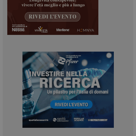
tracking-sites-
www.dailyhealthindustry.it
4
ironfish-session-id
settimane
2 giorni
ARRAffinity
Sessione
Microsoft Corporation
.www.dailyhealthindustry.it