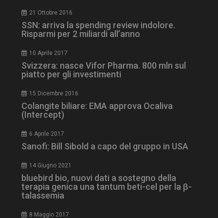
21 Ottobre 2016
SSN: arriva la spending review indolore.
Risparmi per 2 miliardi all’anno
10 Aprile 2017
Svizzera: nasce Vifor Pharma. 800 mln sul
piatto per gli investimenti
15 Dicembre 2016
Colangite biliare: EMA approva Ocaliva
(Intercept)
YSC
Ses
Google LLC
.youtube.com
6 Aprile 2017
Sanofi: Bill Sibold a capo del gruppo in USA
14 Giugno 2021
VISITOR_INFO1_LIVE
5 m
Google LLC
bluebird bio, nuovi dati a sostegno della
sett
.youtube.com
terapia genica una tantum beti-cel per la β-
talassemia
8 Maggio 2017