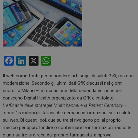
F
Li
X
W
a
n
h
Il web come fonte per rispondere ai bisogni di salute? Sì, ma con
ce
ke
at
moderazione. Secondo gli ultimi dati GfK discussi nei giorni
b
dI
s
scorsi a Milano – in occasione della seconda edizione del
o
n
A
convegno Digital Health organizzato da GfK e intitolato
L’efficacia delle strategie Multichannel e la Patient Centricity
–
o
p
sono 15 milioni gli italiani che cercano informazioni sulla salute
k
p
sul web. Di questi, poi, due su tre si rivolgono poi al proprio
medico per approfondire o confermare le informazioni raccolte
e uno su tre si è reca dal proprio farmacista, a riprova