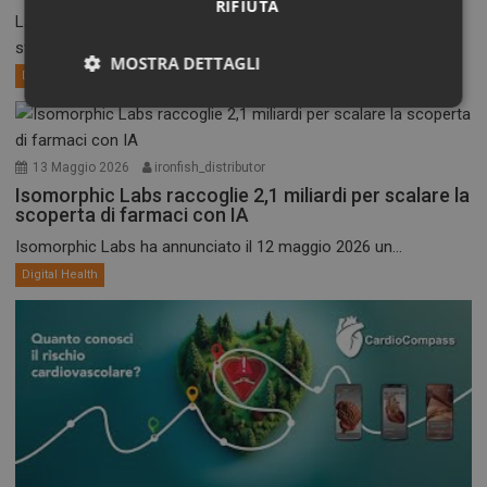
RIFIUTA
La società tecnologica tedesco-olandese QIAGEN e la
statunitense NVIDIA...
MOSTRA DETTAGLI
Digital Health
Necessari
Marketing
13 Maggio 2026
ironfish_distributor
Isomorphic Labs raccoglie 2,1 miliardi per scalare la
scoperta di farmaci con IA
Isomorphic Labs ha annunciato il 12 maggio 2026 un...
Necessari
Marketing
Digital Health
I cookie necessari contribuiscono a rendere fruibile il
sito web abilitandone funzionalità di base quali la
navigazione sulle pagine e l'accesso alle aree
protette del sito. Il sito web non è in grado di
funzionare correttamente senza questi cookie.
NOME
FORNITORE / DOMINIO
SCADENZA
_ga
1 anno 1
Google LLC
mese
.dailyhealthindustry.it