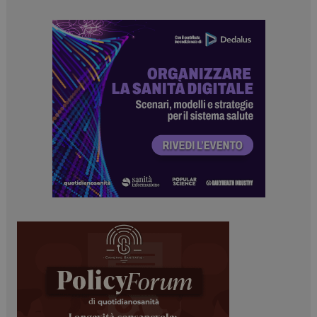
ARRAffinitySameSite
Sessione
Microsoft Corporation
.www.dailyhealthindustry.it
PHPSESSID
Sessione
PHP.net
www.dailyhealthindustry.it