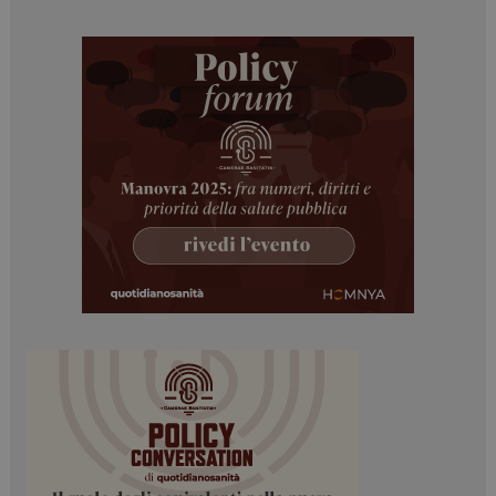
_ga_Z2VT792F98
.dailyhealthindustry.it
1 anno 1
mese
tracking-sites-
www.dailyhealthindustry.it
4
ironfish-tracking-
settimane
enable
2 giorni
CookieScriptConsent
5 mesi 3
CookieScript
settimane
www.dailyhealthindustry.it