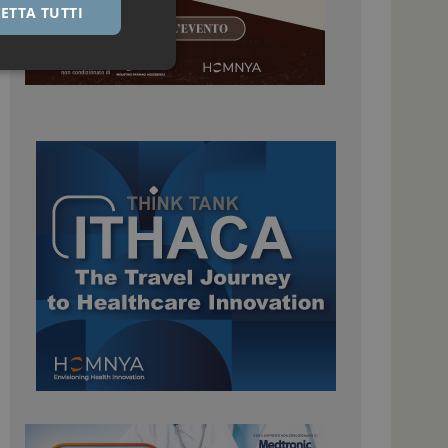
ETTA TUTTI
igazione sulle pagine
kie.
 Google Universal
nificativo del
tilizzato da Google.
stinguere utenti
o in modo casuale
uso in ogni richiesta
colare i dati di
apporti di analisi dei