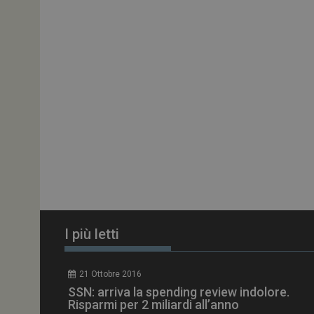
ARRAffinitySameSit
PHPSESSID
tracking-sites-
ironfish-session-id
ARRAffinity
I più letti
_ga_Z2VT792F98
21 Ottobre 2016
tracking-sites-
SSN: arriva la spending review indolore.
ironfish-tracking-
enable
Risparmi per 2 miliardi all’anno