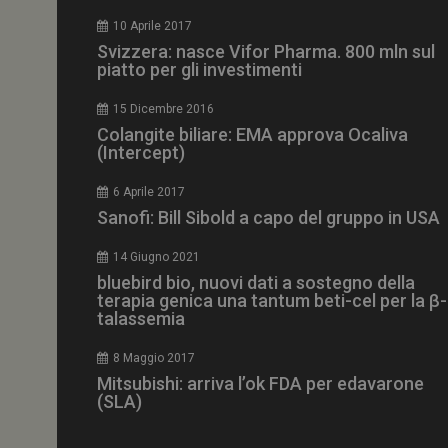
CookieScriptConse
10 Aprile 2017
Svizzera: nasce Vifor Pharma. 800 mln sul
piatto per gli investimenti
15 Dicembre 2016
NOME
Colangite biliare: EMA approva Ocaliva
(Intercept)
__Secure-ROLLOU
6 Aprile 2017
Sanofi: Bill Sibold a capo del gruppo in USA
tracking-sites-ironf
tracking-named-en
14 Giugno 2021
__Secure-YNID
bluebird bio, nuovi dati a sostegno della
terapia genica una tantum beti-cel per la β-
talassemia
8 Maggio 2017
VISITOR_PRIVACY_
Mitsubishi: arriva l’ok FDA per edavarone
(SLA)