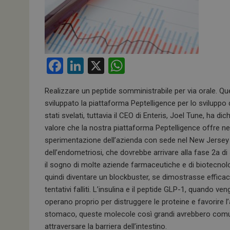
F
Li
X
W
a
n
h
Realizzare un peptide somministrabile per via orale. Que
ce
ke
at
sviluppato la piattaforma Peptelligence per lo sviluppo d
b
dI
s
stati svelati, tuttavia il CEO di Enteris, Joel Tune, ha d
o
n
A
valore che la nostra piattaforma Peptelligence offre nel 
sperimentazione dell’azienda con sede nel New Jersey è
o
p
dell’endometriosi, che dovrebbe arrivare alla fase 2a di
k
p
il sogno di molte aziende farmaceutiche e di biotecnolo
quindi diventare un blockbuster, se dimostrasse efficacia 
tentativi falliti. L’insulina e il peptide GLP-1, quando v
operano proprio per distruggere le proteine e favorire 
stomaco, queste molecole così grandi avrebbero comunq
attraversare la barriera dell’intestino.