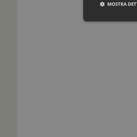
MOSTRA DET
I cookie necessari con
e l'accesso alle aree 
NOME
_ga