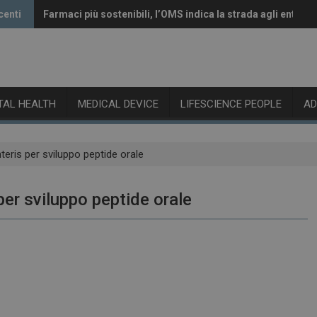
centi
Farmaci più sostenibili, l’OMS indica la strada agli enti reg
Vaccini anti-Covid, il CHMP raccomanda l’aggiornamento 
ITAL HEALTH
MEDICAL DEVICE
LIFESCIENCE PEOPLE
A
teris per sviluppo peptide orale
per sviluppo peptide orale