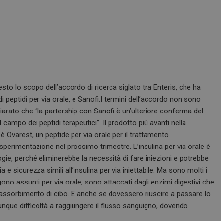
sto lo scopo dell’accordo di ricerca siglato tra Enteris, che ha
i peptidi per via orale, e Sanofi.I termini dell’accordo non sono
ichiarato che “la partership con Sanofi è un’ulteriore conferma del
campo dei peptidi terapeutici”. Il prodotto più avanti nella
 Ovarest, un peptide per via orale per il trattamento
 sperimentazione nel prossimo trimestre. L’insulina per via orale è
gie, perché eliminerebbe la necessità di fare iniezioni e potrebbe
e sicurezza simili all’insulina per via iniettabile. Ma sono molti i
engono assunti per via orale, sono attaccati dagli enzimi digestivi che
l’assorbimento di cibo. E anche se dovessero riuscire a passare lo
ue difficoltà a raggiungere il flusso sanguigno, dovendo