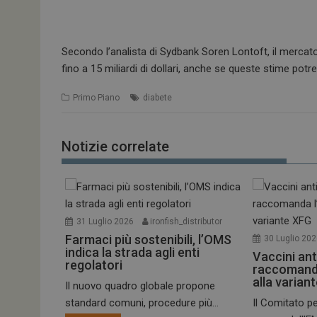
Secondo l’analista di Sydbank Soren Lontoft, il mercato d
fino a 15 miliardi di dollari, anche se queste stime potr
Primo Piano
diabete
Notizie correlate
31 Luglio 2026
ironfish_distributor
Farmaci più sostenibili, l’OMS
30 Luglio 20
indica la strada agli enti
Vaccini ant
regolatori
raccomand
alla varian
Il nuovo quadro globale propone
standard comuni, procedure più...
Il Comitato pe