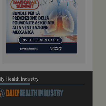
ome piattaforma di
el carico, questo
una sessione di
e gestite dallo
te sul linguaggio
erico utilizzato per
tente. Normalmente è
 il modo in cui
er il sito, ma un
di accesso per un
cazione per
 visitatore.
i Web eseguiti sulla
e utilizzato per il
i che le richieste
stradate allo stesso
ily Health Industry
zione.
gle Analytics per
azione per abilitare