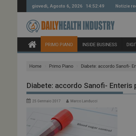
Skip
giovedì, Agosto 6, 2026
14:52:50
Notizie re
to
content
PRIMO PIANO
INSIDE BUSINESS
DIG
Home
Primo Piano
Diabete: accordo Sanofi- En
Diabete: accordo Sanofi- Enteris 
25 Gennaio 2017
Marco Landucci