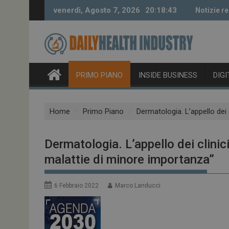
Skip
venerdì, Agosto 7, 2026
20:18:44
Notizie re
to
content
PRIMO PIANO
INSIDE BUSINESS
DIG
Home
Primo Piano
Dermatologia. L’appello dei
Dermatologia. L’appello dei clini
malattie di minore importanza”
6 Febbraio 2022
Marco Landucci