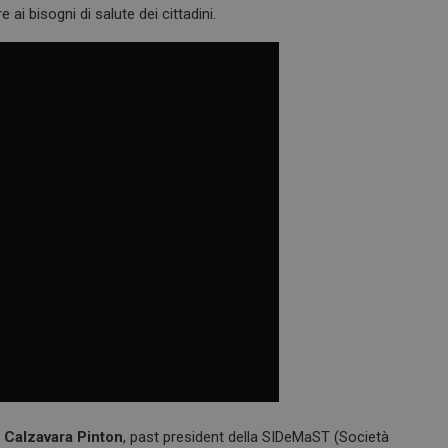
 ai bisogni di salute dei cittadini.
 Calzavara Pinton
, past president della SIDeMaST (Società