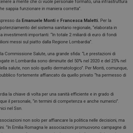
 tenere a mente che ci vuole personale formato, una infrastruttura
di pagina in un sito e utilizzato per cal
visitatori, sessioni e campagne per i r
e sappia funzionare in maniera corretta”.
siti.
 espresso da
Emanuele Monti
e
Francesca Maletti.
Per la
e
Sessione
Quando si utilizza Microsoft Azure c
Microsoft Corporation
hosting e si abilita il bilanciamento d
.www.dailyhealthindustry.it
 potenziamento del sistema sanitario regionale, “elaborata in
cookie garantisce che le richieste di 
navigazione del visitatore siano sempr
 investimenti importanti: “In totale 2 miliardi di euro di fondi
stesso server nel cluster.
milioni messi sul piatto dalla Regione Lombardia”.
Sessione
Cookie generato da applicazioni basa
PHP.net
PHP. Si tratta di un identificatore gen
www.dailyhealthindustry.it
della Commissione Salute, una grande sfida: “Le prestazioni di
mantenere le variabili di sessione u
un numero generato in modo casuale,
ogate in Lombardia sono diminuite del 50% nel 2020 e del 25% nel
viene utilizzato può essere specifico p
buon esempio è mantenere uno stato 
 della salute, non solo quello dermatologico”. Per Monti, comunque,
utente tra le pagine.
pubblico fortemente affiancato da quello privato “ha permesso di
www.dailyhealthindustry.it
4
Questo cookie è impostato dall'appli
settimane
assegnare un identificatore generico al
2 giorni
ia la chiave di volta per una sanità efficiente e in grado di
Sessione
Questo cookie viene impostato dai sit
Microsoft Corporation
piattaforma cloud Windows Azure. Vien
.www.dailyhealthindustry.it
nque il personale, “in termini di competenza e anche numerici”.
bilanciamento del carico per assicurars
nici nel Ssn.
della pagina del visitatore vengano in
server in qualsiasi sessione di naviga
associazioni non solo per affiancare la politica nelle decisioni, ma
.dailyhealthindustry.it
1 anno 1
Questo cookie viene utilizzato da Goo
mese
mantenere lo stato della sessione.
tadini. “In Emilia Romagna le associazioni promuovono campagne di