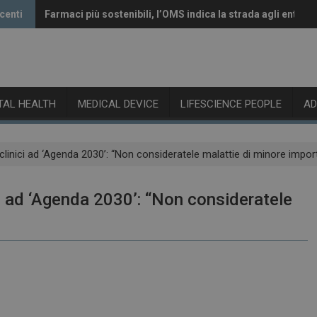
centi
Farmaci più sostenibili, l’OMS indica la strada agli enti re
Vaccini anti-Covid, il CHMP raccomanda l’aggiornamento 
ITAL HEALTH
MEDICAL DEVICE
LIFESCIENCE PEOPLE
A
 clinici ad ‘Agenda 2030’: “Non consideratele malattie di minore impo
ci ad ‘Agenda 2030’: “Non consideratele