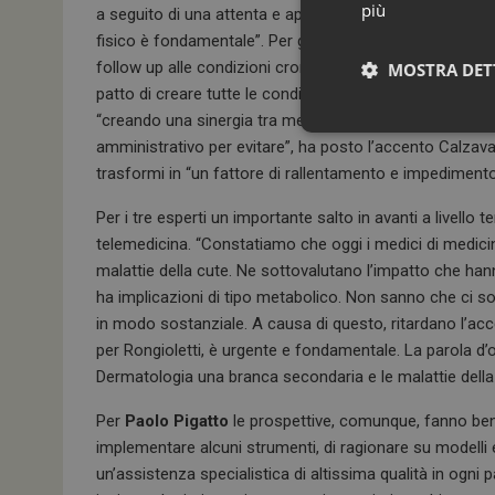
più
a seguito di una attenta e approfondita mappatura del c
fisico è fondamentale”. Per gli esperti la “tele dermatol
follow up alle condizioni croniche, purché sia diano “rispo
MOSTRA DET
patto di creare tutte le condizioni strutturali e organizz
“creando una sinergia tra medici ospedalieri e medici de
amministrativo per evitare”, ha posto l’accento Calzava
trasformi in “un fattore di rallentamento e impedimento de
Per i tre esperti un importante salto in avanti a livello t
telemedicina. “Constatiamo che oggi i medici di medic
malattie della cute. Ne sottovalutano l’impatto che hann
ha implicazioni di tipo metabolico. Non sanno che ci son
in modo sostanziale. A causa di questo, ritardano l’acces
I cookie necessari con
per Rongioletti, è urgente e fondamentale. La parola d’ord
e l'accesso alle aree 
Dermatologia una branca secondaria e le malattie della 
NOME
_ga
Per
Paolo Pigatto
le prospettive, comunque, fanno ben 
implementare alcuni strumenti, di ragionare su modelli e
un’assistenza specialistica di altissima qualità in ogni p