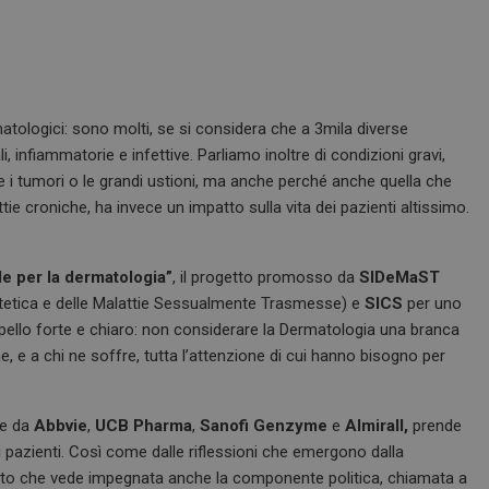
matologici: sono molti, se si considera che a 3mila diverse
infiammatorie e infettive. Parliamo inoltre di condizioni gravi,
he i tumori o le grandi ustioni, ma anche perché anche quella che
e croniche, ha invece un impatto sulla vita dei pazienti altissimo.
de per la dermatologia”
, il progetto promosso da
SIDeMaST
estetica e delle Malattie Sessualmente Trasmesse) e
SICS
per uno
appello forte e chiaro: non considerare la Dermatologia una branca
, e a chi ne soffre, tutta l’attenzione di cui hanno bisogno per
.
te da
Abbvie
,
UCB Pharma
,
Sanofi Genzyme
e
Almirall,
prende
 pazienti. Così come dalle riflessioni che emergono dalla
onto che vede impegnata anche la componente politica, chiamata a