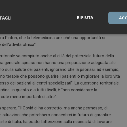
orpo. Nella fase di screening, prevenzione e diagnosi, il contatto
ogia” potrà comunque rivelarsi utile in molte altre occasioni, dai
ste ai problemi irrisolti”, come quelli inerenti “la privacy”, e a
RIFIUTA
TAGLI
ACC
ative per realizzare veri e propri “network telematici”. Dunque
l territorio, supportati dagli infermieri ma anche da personale
Necessari
Marketing
ra Pinton, che la telemedicina anziché una opportunità si
ll’attività clinica”.
erritoriale va compiuto anche al di là del potenziale futuro della
ina generale spesso non hanno una preparazione adeguata alle
o sulla salute dei pazienti, ignorano che la psoriasi, ad esempio,
Necessari
Marketing
o terapie che possono guarire i pazienti o migliorare la loro vita
so dei pazienti ai centri specializzati”. La questione territoriale,
tribuiscono a rendere fruibile il sito web abilitandone funzionalità di base quali la nav
ine, in questo e a tutti i livelli, è “non considerare la
protette del sito. Il sito web non è in grado di funzionare correttamente senza questi coo
cute meno importanti di altre”.
FORNITORE / DOMINIO
SCADENZA
DESCRIZIONE
1 anno 1
Questo nome di cookie è associato a
Google LLC
sperare. “Il Covid ci ha costretto, ma anche permesso, di
mese
Analytics, che è un aggiornamento sig
.dailyhealthindustry.it
 situazioni che potrebbero consentirci in futuro di garantire
servizio di analisi più comunemente u
Questo cookie viene utilizzato per di
arte di Italia, ha posto l’attenzione sulla necessità di lavorare
unici assegnando un numero generat
come identificatore del cliente. È incl