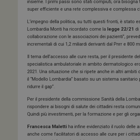
insieme. I primi passi sono stati compiuti, ora bisogna
super efficiente e una rete complessiva e complessa ch
L’impegno della politica, su tutti questi fronti, è stato
ARRAffinitySameSit
Lombardia Monti ha ricordato come la
legge 22/21
di
collaborazione con le associazioni dei pazienti”, preveda
incrementali di cui 1,2 miliardi derivanti dal Pnrr e 800 
PHPSESSID
Il tema dell’accesso alle cure resta, per il presidente 
specialistica ambulatoriale in ambito dermatologico er
2021. Una situazione che si ripete anche in altri ambiti
il “Modello Lombardia” basato su un sistema sanitario 
tracking-sites-
ridurre il gap”.
ironfish-session-id
Per il presidente della commissione Sanità della Lombard
ARRAffinity
rispondere ai bisogni di salute dei cittadini resta comu
Quindi più investimenti, per la formazione e per gli orga
Francesca Maletti
ha infine evidenziato il ruolo delle 
_ga_Z2VT792F98
anche come facilitatori di accesso alle cure per i cit