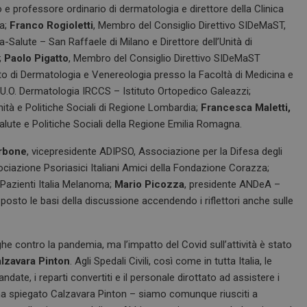
o e professore ordinario di dermatologia e direttore della Clinica
ia;
Franco Rogioletti
, Membro del Consiglio Direttivo SIDeMaST,
a-Salute – San Raffaele di Milano e Direttore dell’Unità di
;
Paolo Pigatto
, Membro del Consiglio Direttivo SIDeMaST
to di Dermatologia e Venereologia presso la Facoltà di Medicina e
re U.O. Dermatologia IRCCS – Istituto Ortopedico Galeazzi;
ità e Politiche Sociali di Regione Lombardia;
Francesca Maletti,
alute e Politiche Sociali della Regione Emilia Romagna.
rbone
, vicepresidente ADIPSO, Associazione per la Difesa degli
ciazione Psoriasici Italiani Amici della Fondazione Corazza;
azienti Italia Melanoma;
Mario Picozza
, presidente ANDeA –
sto le basi della discussione accendendo i riflettori anche sulle
ighe contro la pandemia, ma l’impatto del Covid sull’attività è stato
lzavara Pinton
. Agli Spedali Civili, così come in tutta Italia, le
ate, i reparti convertiti e il personale dirottato ad assistere i
ha spiegato Calzavara Pinton – siamo comunque riusciti a