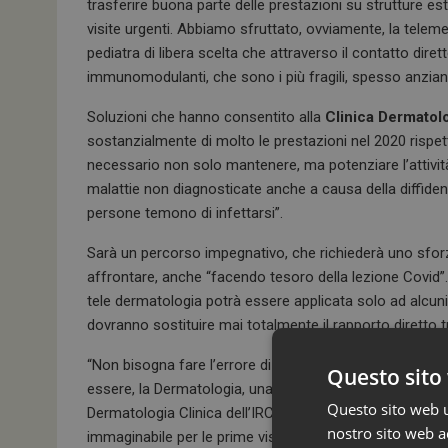
trasferire buona parte delle prestazioni su strutture es
visite urgenti. Abbiamo sfruttato, ovviamente, la telemedi
pediatra di libera scelta che attraverso il contatto dire
immunomodulanti, che sono i più fragili, spesso anzi
Soluzioni che hanno consentito alla
Clinica Dermatolo
sostanzialmente di molto le prestazioni nel 2020 rispett
necessario non solo mantenere, ma potenziare l’attività
malattie non diagnosticate anche a causa della diffidenza
persone temono di infettarsi”.
Sarà un percorso impegnativo, che richiederà uno sfo
affrontare, anche “facendo tesoro della lezione Covid”.
tele dermatologia potrà essere applicata solo ad alcuni
dovranno sostituire mai totalmente il rapporto diretto 
“Non bisogna fare l’errore di considerare la consultazi
Questo sito 
essere, la Dermatologia, una scienza visiva la dermato
Questo sito web ut
Dermatologia Clinica dell’IRCCS Ospedale San Raffaele di
nostro sito web ac
immaginabile per le prime visite: “Si pensi ai melanomi.