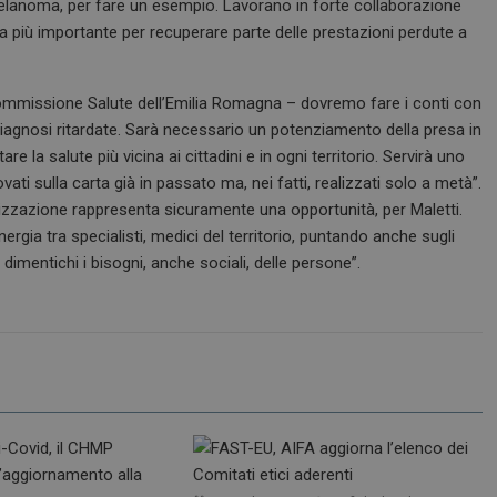
melanoma, per fare un esempio. Lavorano in forte collaborazione
www.dailyhealthindustry.it
4
Questo cookie è impostato dall'applic
settimane
il sistema di tracking anonimo.
ra più importante per recuperare parte delle prestazioni perdute a
2 giorni
nt
5 mesi 3
Questo cookie viene utilizzato dal ser
CookieScript
settimane
Script.com per ricordare le preferenz
www.dailyhealthindustry.it
cookie dei visitatori. È necessario che
 commissione Salute dell’Emilia Romagna – dovremo fare i conti con
di Cookie-Script.com funzioni corret
agnosi ritardate. Sarà necessario un potenziamento della presa in
re la salute più vicina ai cittadini e in ogni territorio. Servirà uno
ti sulla carta già in passato ma, nei fatti, realizzati solo a metà”.
FORNITORE / DOMINIO
SCADENZA
DESCRIZIONE
talizzazione rappresenta sicuramente una opportunità, per Maletti.
T_TOKEN
.youtube.com
5 mesi 4
Questo cookie è impostato d
ergia tra specialisti, medici del territorio, puntando anche sugli
settimane
gestione dell'autenticazione e
dimentichi i bisogni, anche sociali, delle persone”.
personalizzazione dell’esperi
ish-
www.dailyhealthindustry.it
4
Questo cookie è impostato da
able
settimane
abilitare il sistema di tracking
2 giorni
utenti loggato con identity p
.youtube.com
5 mesi 4
Questo cookie è impostato d
settimane
tenere traccia delle preferenze
video di Youtube incorporati 
determinare se il visitatore de
utilizzando la nuova o la vec
dell'interfaccia di Youtube.
METADATA
5 mesi 4
Questo cookie viene utilizza
YouTube
settimane
le scelte di consenso e privacy
.youtube.com