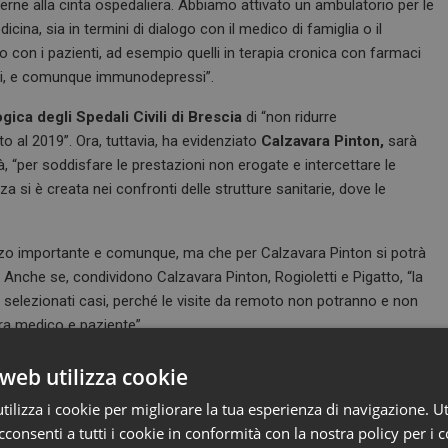
terne alla cinta ospedaliera. Abbiamo attivato un ambulatorio per le
cina, sia in termini di dialogo con il medico di famiglia o il
tto con i pazienti, ad esempio quelli in terapia cronica con farmaci
ani, e comunque immunodepressi”.
gica degli Spedali Civili di Brescia
di “non ridurre
o al 2019”. Ora, tuttavia, ha evidenziato
Calzavara Pinton,
sarà
, “per soddisfare le prestazioni non erogate e intercettare le
 si è creata nei confronti delle strutture sanitarie, dove le
rzo importante e comunque, ma che per Calzavara Pinton si potrà
 Anche se, condividono Calzavara Pinton, Rogioletti e Pigatto, “la
 selezionati casi, perché le visite da remoto non potranno e non
tra medico e paziente”.
one telematica in Dermatologia una cosa semplice per il fatto di
web utilizza cookie
logia”, ha spiegato
Franco Rongioletti
. Per il direttore dell’Unità di
ilizza i cookie per migliorare la tua esperienza di navigazione. Ut
 Milano, ad esempio, la televisita è una pratica difficilmente
consenti a tutti i cookie in conformità con la nostra policy per i c
 La diagnosi non avviene perché è il paziente ad indicarci il neo, ma