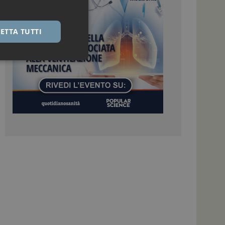
ETTA TUTTI
igazione sulle pagine
kie.
 Google Universal
nificativo del
tilizzato da Google.
stinguere utenti
o in modo casuale
uso in ogni richiesta