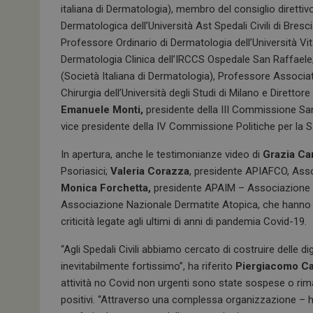
italiana di Dermatologia), membro del consiglio direttiv
Dermatologica dell’Università Ast Spedali Civili di Bresc
Professore Ordinario di Dermatologia dell’Università Vit
Dermatologia Clinica dell’IRCCS Ospedale San Raffaele
(Società Italiana di Dermatologia), Professore Associa
Chirurgia dell’Università degli Studi di Milano e Diretto
Emanuele Monti,
presidente della III Commissione San
vice presidente della IV Commissione Politiche per la S
In apertura, anche le testimonianze video di
Grazia Ca
Psoriasici;
Valeria Corazza
, presidente APIAFCO, Asso
Monica Forchetta,
presidente APAIM – Associazione P
Associazione Nazionale Dermatite Atopica, che hanno po
criticità legate agli ultimi di anni di pandemia Covid-19.
“Agli Spedali Civili abbiamo cercato di costruire delle d
inevitabilmente fortissimo”, ha riferito
Piergiacomo Ca
attività no Covid non urgenti sono state sospese o rimand
positivi. “Attraverso una complessa organizzazione – 