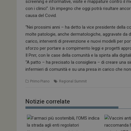
screening e informative, visite e mappature contro il 
tracking-sites-
ironfish-tracking-
con i clinici”. Un impegno che oggi potrà risultare anco
enable
causa del Covid.
CookieScriptConse
“Nei prossimi anni – ha detto la vice presidente della
molte patologie, anche dermatologiche, aggravate da di
carico, interventi di prevenzione e nuovi modelli per porta
sforzo per portare a compimento leggi e progetti approva
NOME
Il Pnrr, con le case della comunità e la spinta alla digi
__Secure-ROLLOU
“A patto – ha precisato la consigliera – di creare una sin
infermieri di comunità e su una presa in carico che non 
tracking-sites-ironf
Primo Piano
Regional Summit
tracking-named-en
__Secure-YNID
Notizie correlate
VISITOR_PRIVACY_