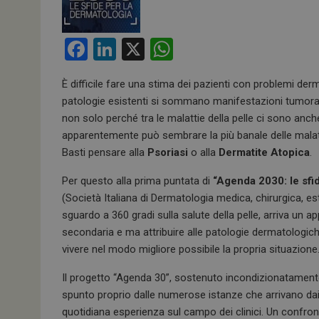
F
Li
X
W
a
n
h
È difficile fare una stima dei pazienti con problemi der
ce
ke
at
patologie esistenti si sommano manifestazioni tumorali, 
b
dI
s
non solo perché tra le malattie della pelle ci sono anc
o
n
A
apparentemente può sembrare la più banale delle malatti
Basti pensare alla
Psoriasi
o alla
Dermatite Atopica
.
o
p
k
p
Per questo alla prima puntata di
“Agenda 2030: le sfi
(Società Italiana di Dermatologia medica, chirurgica, 
sguardo a 360 gradi sulla salute della pelle, arriva un 
secondaria e ma attribuire alle patologie dermatologiche
vivere nel modo migliore possibile la propria situazione
Il progetto “Agenda 30”, sostenuto incondizionatamen
spunto proprio dalle numerose istanze che arrivano dai
quotidiana esperienza sul campo dei clinici. Un confr