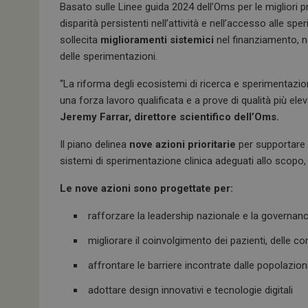
o
p
Basato sulle Linee guida 2024 dell’Oms per le migliori p
k
p
disparità persistenti nell’attività e nell’accesso alle sp
sollecita
miglioramenti sistemici
nel finanziamento, n
delle sperimentazioni.
“La riforma degli ecosistemi di ricerca e sperimentazion
una forza lavoro qualificata e a prove di qualità più e
Jeremy Farrar, direttore scientifico dell’Oms.
Il piano delinea
nove azioni prioritarie
per supportare i
sistemi di sperimentazione clinica adeguati allo scopo, inc
Le nove azioni sono progettate per:
rafforzare la leadership nazionale e la governanc
migliorare il coinvolgimento dei pazienti, delle c
affrontare le barriere incontrate dalle popolazio
adottare design innovativi e tecnologie digitali