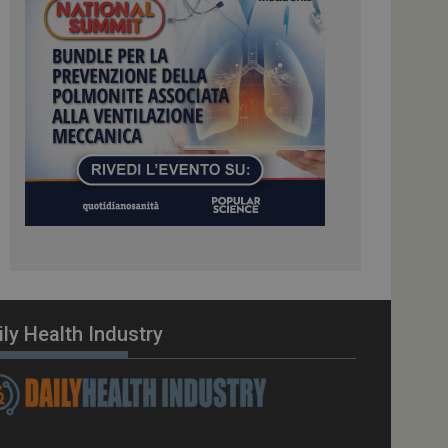
ome piattaforma di
el carico, questo
una sessione di
e gestite dallo
te sul linguaggio
erico utilizzato per
tente. Normalmente è
 il modo in cui
er il sito, ma un
di accesso per un
cazione per
 visitatore.
i Web eseguiti sulla
e utilizzato per il
i che le richieste
stradate allo stesso
ily Health Industry
zione.
gle Analytics per
azione per abilitare