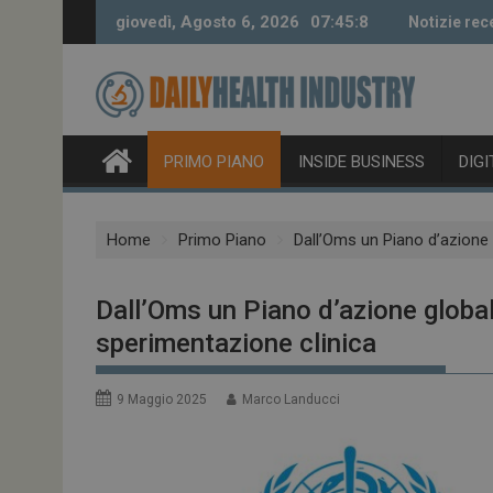
Skip
giovedì, Agosto 6, 2026
07:45:9
Notizie rec
to
content
PRIMO PIANO
INSIDE BUSINESS
DIG
Home
Primo Piano
Dall’Oms un Piano d’azione 
Dall’Oms un Piano d’azione global
sperimentazione clinica
9 Maggio 2025
Marco Landucci