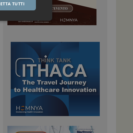
ETTA TUTTI
igazione sulle pagine
kie.
 Google Universal
nificativo del
tilizzato da Google.
stinguere utenti
o in modo casuale
uso in ogni richiesta
colare i dati di
apporti di analisi dei