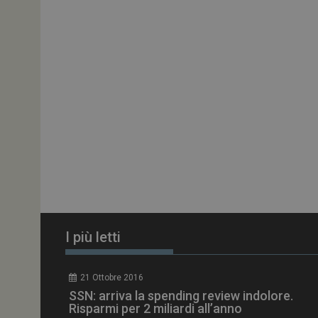
ARRAffinitySameSit
PHPSESSID
tracking-sites-
ironfish-session-id
ARRAffinity
I più letti
_ga_Z2VT792F98
21 Ottobre 2016
tracking-sites-
SSN: arriva la spending review indolore.
ironfish-tracking-
enable
Risparmi per 2 miliardi all’anno