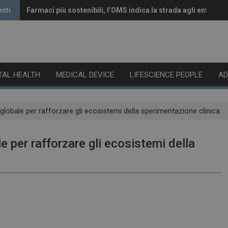
enti
Farmaci più sostenibili, l’OMS indica la strada agli enti rego
Vaccini anti-Covid, il CHMP raccomanda l’aggiornamento al
ITAL HEALTH
MEDICAL DEVICE
LIFESCIENCE PEOPLE
A
globale per rafforzare gli ecosistemi della sperimentazione clinica
e per rafforzare gli ecosistemi della