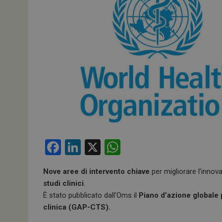
F
Li
X
W
a
n
h
Nove aree di intervento chiave
per migliorare l’innov
ce
ke
at
studi clinici
.
b
dI
s
È stato pubblicato dall’Oms il
Piano d’azione globale 
o
n
A
clinica (GAP-CTS).