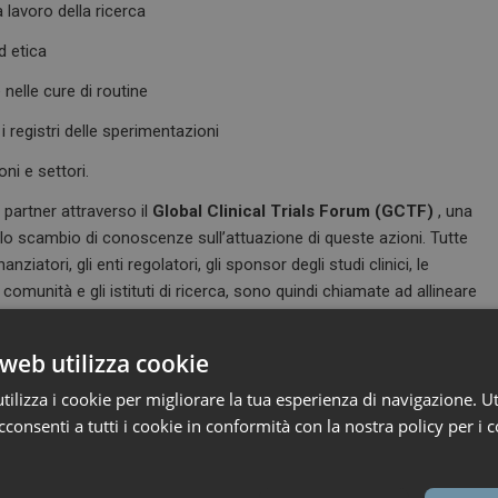
 lavoro della ricerca
d etica
 nelle cure di routine
i registri delle sperimentazioni
ni e settori.
partner attraverso il
Global Clinical Trials Forum (GCTF)
, una
 e lo scambio di conoscenze sull’attuazione di queste azioni. Tutte
anziatori, gli enti regolatori, gli sponsor degli studi clinici, le
comunità e gli istituti di ricerca, sono quindi chiamate ad allineare
rare i progressi e a sostenere le riforme collaborative.
web utilizza cookie
ilizza i cookie per migliorare la tua esperienza di navigazione. Ut
consenti a tutti i cookie in conformità con la nostra policy per i c