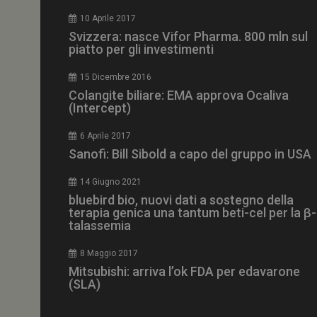
CookieScriptConse
10 Aprile 2017
Svizzera: nasce Vifor Pharma. 800 mln sul
piatto per gli investimenti
15 Dicembre 2016
NOME
Colangite biliare: EMA approva Ocaliva
(Intercept)
__Secure-ROLLOU
6 Aprile 2017
Sanofi: Bill Sibold a capo del gruppo in USA
tracking-sites-ironf
tracking-named-en
14 Giugno 2021
__Secure-YNID
bluebird bio, nuovi dati a sostegno della
terapia genica una tantum beti-cel per la β-
talassemia
8 Maggio 2017
VISITOR_PRIVACY_
Mitsubishi: arriva l’ok FDA per edavarone
(SLA)