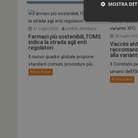
MOSTRA DET
31 Luglio 2026
ironfish_distributor
Farmaci più sostenibili, l’OMS
30 Luglio 20
indica la strada agli enti
Vaccini ant
regolatori
raccomand
alla varian
Il nuovo quadro globale propone
standard comuni, procedure più...
Il Comitato pe
umano dell’EM
Primo Piano
I cookie necessari con
Primo Piano
e l'accesso alle aree 
NOME
_ga