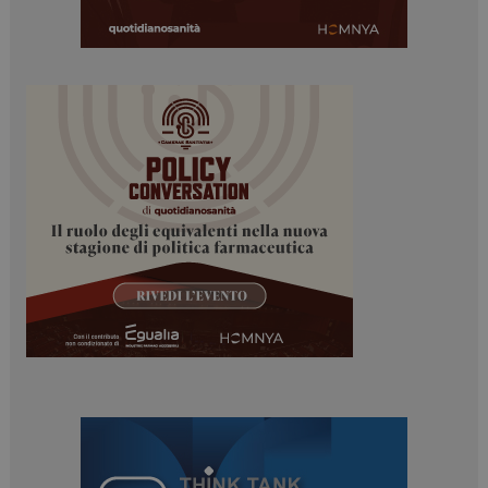
NOME
FORNITORE / DOMINIO
SCADENZA
_ga
1 anno 1
Google LLC
mese
.dailyhealthindustry.it