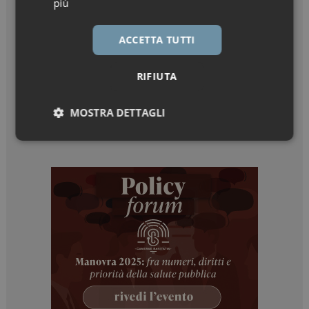
più
ACCETTA TUTTI
RIFIUTA
MOSTRA DETTAGLI
Necessari
Marketing
Necessari
Marketing
I cookie necessari contribuiscono a rendere fruibile il
sito web abilitandone funzionalità di base quali la
navigazione sulle pagine e l'accesso alle aree
protette del sito. Il sito web non è in grado di
funzionare correttamente senza questi cookie.