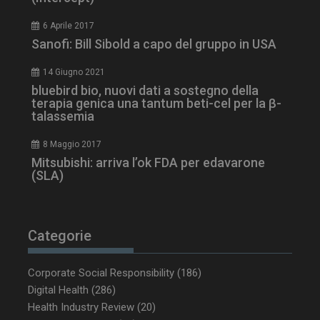
6 Aprile 2017
Sanofi: Bill Sibold a capo del gruppo in USA
14 Giugno 2021
bluebird bio, nuovi dati a sostegno della
terapia genica una tantum beti-cel per la β-
talassemia
8 Maggio 2017
Mitsubishi: arriva l’ok FDA per edavarone
(SLA)
_ga_Z2VT792F98
.dailyhealthindustry.it
1 anno 1
mese
Categorie
Corporate Social Responsibility
(186)
tracking-sites-
www.dailyhealthindustry.it
4
ironfish-tracking-
settimane
Digital Health
(286)
enable
2 giorni
Health Industry Review
(20)