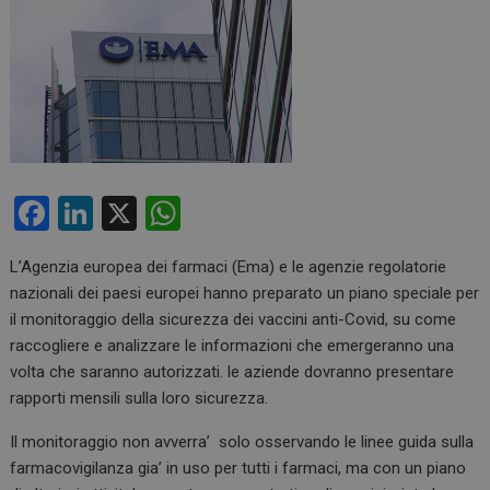
F
Li
X
W
a
n
h
L’Agenzia europea dei farmaci (Ema) e le agenzie regolatorie
ce
ke
at
nazionali dei paesi europei hanno preparato un piano speciale per
b
dI
s
il monitoraggio della sicurezza dei vaccini anti-Covid, su come
o
n
A
raccogliere e analizzare le informazioni che emergeranno una
volta che saranno autorizzati. le aziende dovranno presentare
o
p
rapporti mensili sulla loro sicurezza.
k
p
Il monitoraggio non avverra’ solo osservando le linee guida sulla
farmacovigilanza gia’ in uso per tutti i farmaci, ma con un piano