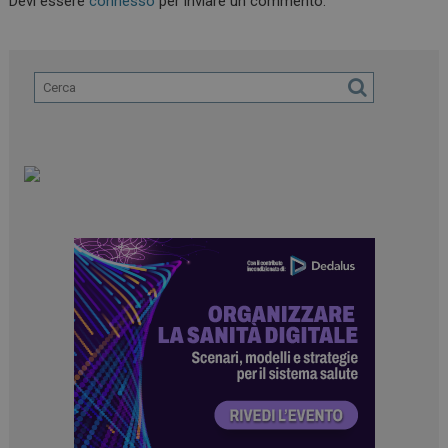
Devi essere
connesso
per inviare un commento.