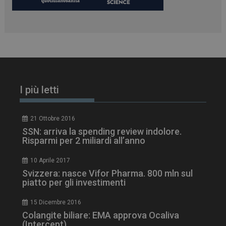
I più letti
21 Ottobre 2016
SSN: arriva la spending review indolore.
Risparmi per 2 miliardi all’anno
tracking-sites-
www.dailyhealthindustry.it
4
10 Aprile 2017
ironfish-session-id
settimane
Svizzera: nasce Vifor Pharma. 800 mln sul
2 giorni
piatto per gli investimenti
15 Dicembre 2016
Colangite biliare: EMA approva Ocaliva
ARRAffinity
Sessione
Microsoft Corporation
.www.dailyhealthindustry.it
(Intercept)