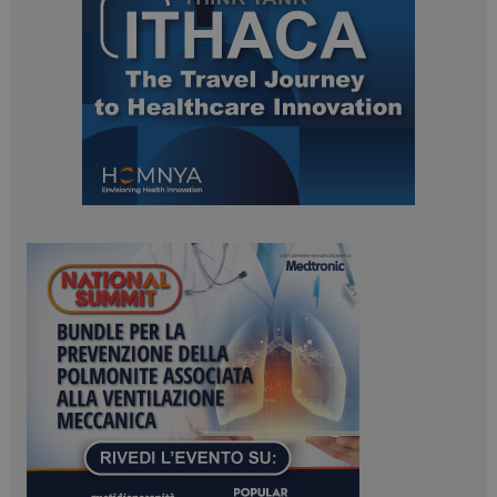
ARRAffinitySameSite
Sessione
Microsoft Corporation
.www.dailyhealthindustry.it
PHPSESSID
Sessione
PHP.net
www.dailyhealthindustry.it