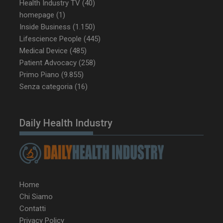
Health Industry TV
(40)
homepage
(1)
CookieScriptConsent
5 mesi 3
CookieScript
Inside Business
(1.150)
settimane
www.dailyhealthindustry.it
Lifescience People
(445)
Medical Device
(485)
Patient Advocacy
(258)
Primo Piano
(9.855)
Senza categoria
(16)
Daily Health Industry
Home
Chi Siamo
NOME
FORNITORE / DOMINIO
SCA
Contatti
Privacy Policy
__Secure-ROLLOUT_TOKEN
.youtube.com
5 m