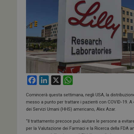
F
Li
X
W
a
n
h
Comincerà questa settimana, negli USA, la distribuzione 
ce
ke
at
messo a punto per trattare i pazienti con COVID-19. A dic
b
dI
s
dei Servizi Umani (HHS) americano, Alex Azar.
o
n
A
“Il trattamento precoce può aiutare le persone a evitar
o
p
per la Valutazione dei Farmaci e la Ricerca della FDA am