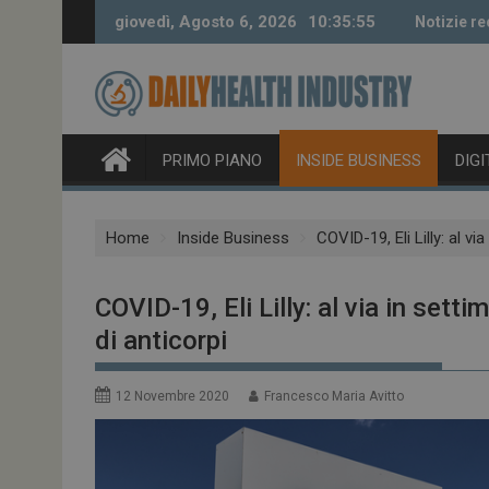
Skip
giovedì, Agosto 6, 2026
10:35:56
Notizie re
to
content
PRIMO PIANO
INSIDE BUSINESS
DIG
Home
Inside Business
COVID-19, Eli Lilly: al v
COVID-19, Eli Lilly: al via in sett
di anticorpi
12 Novembre 2020
Francesco Maria Avitto