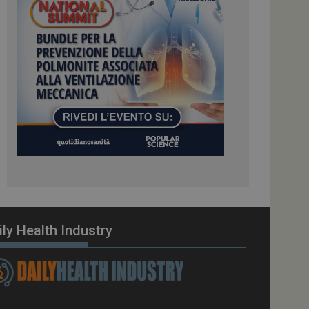
ome piattaforma di
el carico, questo
una sessione di
e gestite dallo
te sul linguaggio
erico utilizzato per
tente. Normalmente è
 il modo in cui
er il sito, ma un
di accesso per un
cazione per
 visitatore.
i Web eseguiti sulla
e utilizzato per il
i che le richieste
stradate allo stesso
ily Health Industry
zione.
gle Analytics per
azione per abilitare