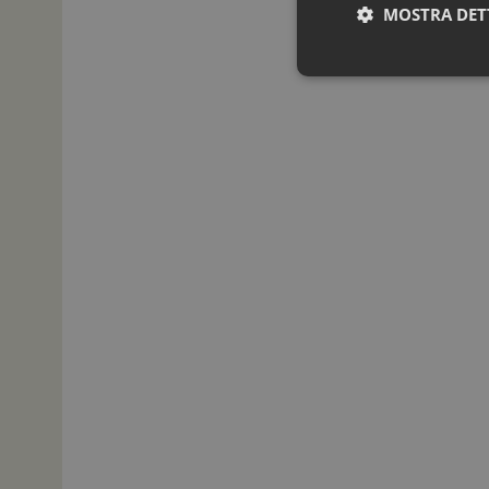
MOSTRA DET
I cookie necessari con
e l'accesso alle aree 
NOME
_ga