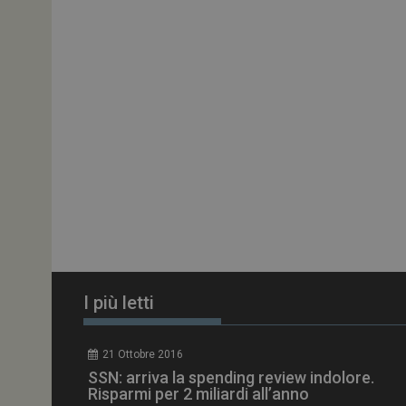
ARRAffinitySameSit
PHPSESSID
tracking-sites-
ironfish-session-id
ARRAffinity
I più letti
_ga_Z2VT792F98
21 Ottobre 2016
tracking-sites-
SSN: arriva la spending review indolore.
ironfish-tracking-
enable
Risparmi per 2 miliardi all’anno