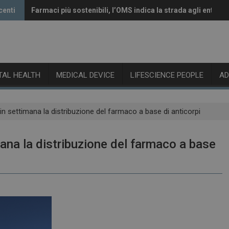
centi
Farmaci più sostenibili, l’OMS indica la strada agli enti reg
Vaccini anti-Covid, il CHMP raccomanda l’aggiornamento 
ITAL HEALTH
MEDICAL DEVICE
LIFESCIENCE PEOPLE
A
ia in settimana la distribuzione del farmaco a base di anticorpi
imana la distribuzione del farmaco a base