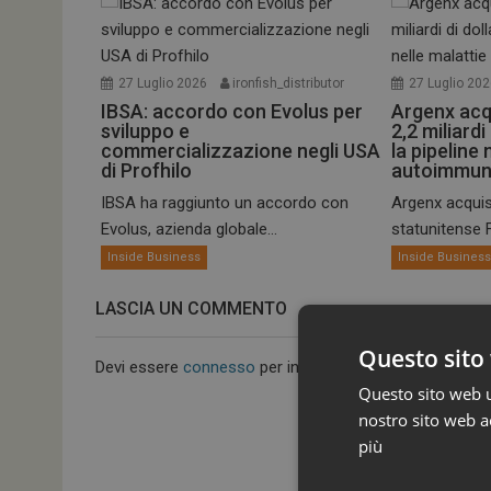
27 Luglio 2026
ironfish_distributor
27 Luglio 20
IBSA: accordo con Evolus per
Argenx acq
sviluppo e
2,2 miliardi
commercializzazione negli USA
la pipeline 
di Profhilo
autoimmun
IBSA ha raggiunto un accordo con
Argenx acquis
Evolus, azienda globale...
statunitense Fo
Inside Business
Inside Busines
LASCIA UN COMMENTO
Questo sito 
Devi essere
connesso
per inviare un commento.
Questo sito web ut
nostro sito web ac
più