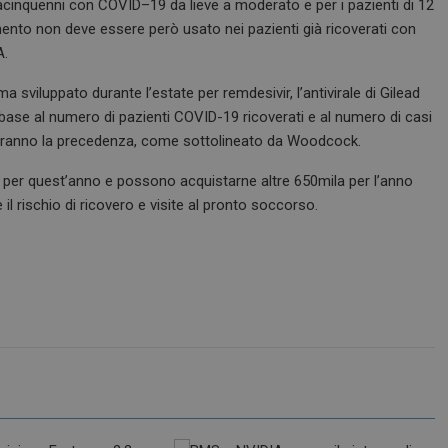
ntacinquenni con COVID–19 da lieve a moderato e per i pazienti di 12
tamento non deve essere però usato nei pazienti già ricoverati con
A.
sviluppato durante l’estate per remdesivir, l’antivirale di Gilead
 base al numero di pazienti COVID-19 ricoverati e al numero di casi
vranno la precedenza, come sottolineato da Woodcock.
 per quest’anno e possono acquistarne altre 650mila per l’anno
l rischio di ricovero e visite al pronto soccorso.