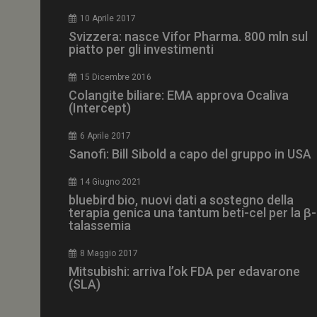
CookieScriptConse
10 Aprile 2017
Svizzera: nasce Vifor Pharma. 800 mln sul
piatto per gli investimenti
15 Dicembre 2016
NOME
Colangite biliare: EMA approva Ocaliva
(Intercept)
__Secure-ROLLOU
6 Aprile 2017
Sanofi: Bill Sibold a capo del gruppo in USA
tracking-sites-ironf
tracking-named-en
14 Giugno 2021
__Secure-YNID
bluebird bio, nuovi dati a sostegno della
terapia genica una tantum beti-cel per la β-
talassemia
8 Maggio 2017
VISITOR_PRIVACY_
Mitsubishi: arriva l’ok FDA per edavarone
(SLA)