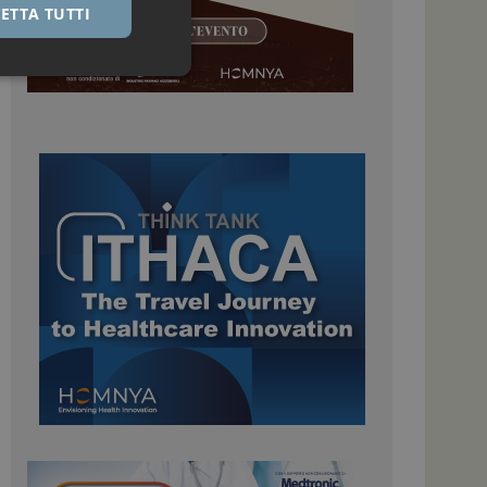
ETTA TUTTI
igazione sulle pagine
kie.
 Google Universal
nificativo del
tilizzato da Google.
stinguere utenti
o in modo casuale
uso in ogni richiesta
colare i dati di
apporti di analisi dei