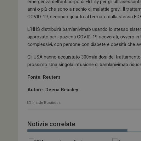
k
p
emergenza dell’anticorpo di Eli Lilly per gli ultrasessa
anni o più che sono a rischio di malattie gravi. Il trat
COVID-19, secondo quanto affermato dalla stessa FD
L’HHS distribuirà bamlanivimab usando lo stesso sistema 
approvato per i pazienti COVID-19 ricoverati, ovvero in
complessivi, con persone con diabete e obesità che a
Gli USA hanno acquistato 300mila dosi del trattamento
prossimo. Una singola infusione di bamlanivimab riduce i
Fonte: Reuters
Autore: Deena Beasley
Inside Business
Notizie correlate