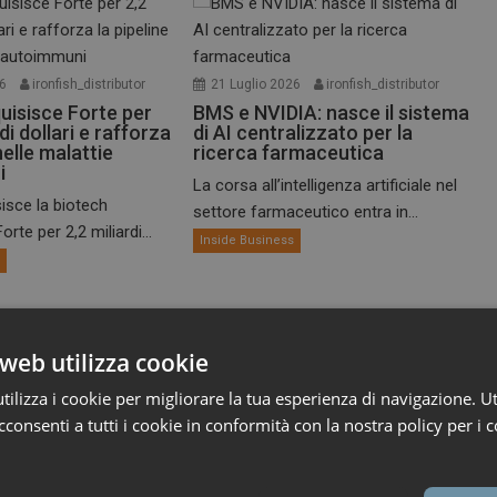
26
ironfish_distributor
21 Luglio 2026
ironfish_distributor
uisisce Forte per
BMS e NVIDIA: nasce il sistema
 di dollari e rafforza
di AI centralizzato per la
nelle malattie
ricerca farmaceutica
i
La corsa all’intelligenza artificiale nel
isce la biotech
settore farmaceutico entra in...
rte per 2,2 miliardi...
Inside Business
s
web utilizza cookie
ilizza i cookie per migliorare la tua esperienza di navigazione. Ut
consenti a tutti i cookie in conformità con la nostra policy per i c